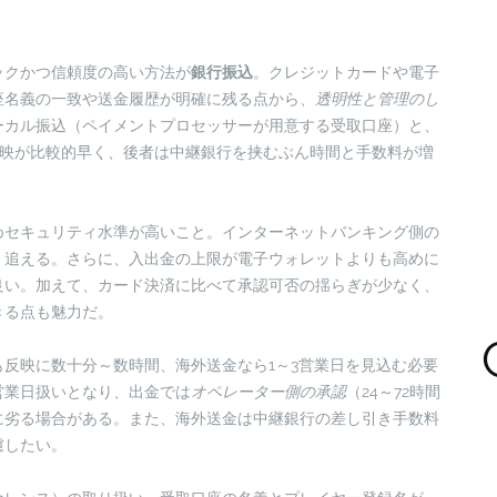
ックかつ信頼度の高い方法が
銀行振込
。クレジットカードや電子
座名義の一致や送金履歴が明確に残る点から、
透明性と管理のし
ーカル振込（ペイメントプロセッサーが用意する受取口座）と、
は反映が比較的早く、後者は中継銀行を挟むぶん時間と手数料が増
めセキュリティ水準が高いこと。インターネットバンキング側の
く追える。さらに、入出金の上限が電子ウォレットよりも高めに
良い。加えて、カード決済に比べて承認可否の揺らぎが少なく、
きる点も魅力だ。
も反映に数十分～数時間、海外送金なら1～3営業日を見込む必要
営業日扱いとなり、出金では
オペレーター側の承認
（24～72時間
に劣る場合がある。また、海外送金は中継銀行の差し引き手数料
慮したい。