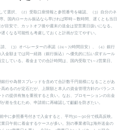
して選択、（2）受取口座情報と参照番号を確認、（3）自分のネ
順序。国内ローカル振込なら早ければ即時～数時間、遅くとも当日
日が目安で、カットオフ後や週末の送金は翌営業日扱いになる。
や遅くなる可能性も考慮しておくと計画が立てやすい。
請、（3）オペレーターの承認（24～72時間目安）、（4）銀行
の入金額までは同一経路（銀行振込）へ優先的に払い戻すルール
両立している。着金までの合計時間は、国内受取で1～2営業日、
。
継銀行や為替スプレッドを含めて合計数千円規模になることがあ
を高めるのが定石だが、上限額と本人の資金管理方針のバランス
ートの提供有無を重視すると良い。なお、プロモーションの出金
部
が差を生むため、申請前に再確認して齟齬を防ぎたい。
前中に参照番号付きで入金すると、平均30～90分で残高反映。
営業日午前に着金するケースが多い。別の事業者Bは海外送金の