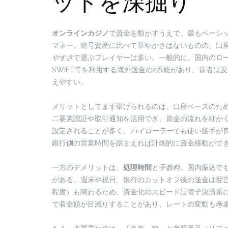
ットを深掘り
オンラインカジノ
で資金を動かすうえで、最もベーシ
マネー、暗号資産に比べて華やかさはないものの、口
やすさ
で選ぶプレイヤーは多い。一般的に、国内のロ
SWIFT等を利用する海外送金の2系統があり、前者
えやすい。
メリットとしてまず挙げられるのは、口座ベースのた
二要素認証や取引通知を活用でき、資金の流れを細か
設定されることが多く、
ハイローラー
でも使い勝手が
銀行側の営業時間を踏まえれば計画的に資金移動がで
一方のデメリットは、
処理時間
と
手数料
。国内振込で
がある。週末や祝日、銀行のカットオフ後の送金は翌
程度）も関わるため、資金化のスピードは電子決済系
で着金額が目減りすることがあり、レートの変動も考