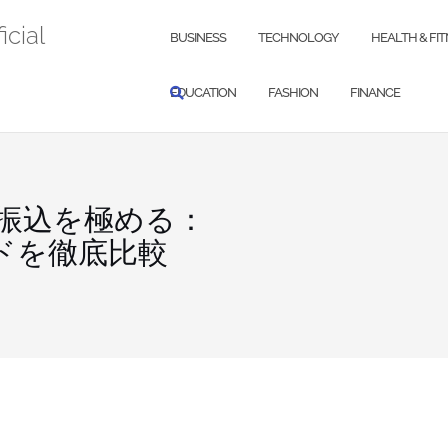
icial
BUSINESS
TECHNOLOGY
HEALTH & FI
EDUCATION
FASHION
FINANCE
振込を極める：
ドを徹底比較