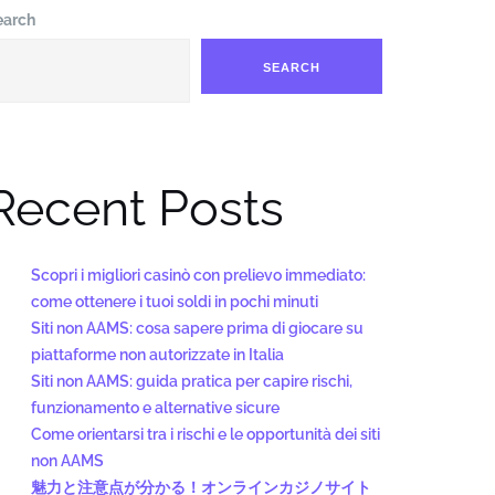
earch
SEARCH
Recent Posts
Scopri i migliori casinò con prelievo immediato:
come ottenere i tuoi soldi in pochi minuti
Siti non AAMS: cosa sapere prima di giocare su
piattaforme non autorizzate in Italia
Siti non AAMS: guida pratica per capire rischi,
funzionamento e alternative sicure
Come orientarsi tra i rischi e le opportunità dei siti
non AAMS
魅力と注意点が分かる！オンラインカジノサイト