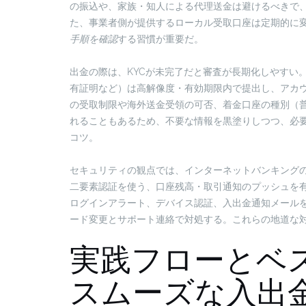
の振込や、家族・知人による代理送金は避けるべきで
た、事業者側が提供するローカル受取口座は定期的に
手順を確認
する習慣が重要だ。
出金の際は、KYCが未完了だと審査が長期化しやすい
有証明など）は高解像度・有効期限内で提出し、アカ
の受取制限や海外送金受領の可否、着金口座の種別（
れることもあるため、不要な情報を黒塗りしつつ、必
コツ。
セキュリティの観点では、インターネットバンキングの
二要素認証を使う、口座残高・取引通知のプッシュを
ログインアラート、デバイス認証、入出金通知メールを
ード変更とサポート連絡で対処する。これらの地道な
実践フローとベ
スムーズな入出