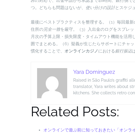
みの対応で、出金申請から承認まで48時間、銀行側で
つ。どちらも問題はないが、
使い分けの設計
とスケジ
最後にベストプラクティスを整理する。（1）毎回最新
住所の
完全一致
を厳守。（3）入出金のログをスプレッ
月次の予算上限・損失限度・タイムアウト機能を活用
囲でまとめる。（6）疑義が生じたらサポートにチャ
慣化することで、
オンラインカジノ
における
銀行振込
Yara Domínguez
Raised in São Paulo’s graffiti a
translator, Yara writes about s
kitchens. She collects retro c
Related Posts:
オンラインで遊ぶ前に知っておきたい「オンライ