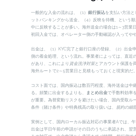
一般的な入金の流れは、（1）
銀行振込
を支払い方法と
ットバンキングから送金、（4）反映を待機、という
中に反映することが多い。海外送金の場合は1～3営業
初回入金では、オペレーター側の手動確認が入ってや
出金は、（1）KYC完了と銀行口座の登録、（2）出金申
側の着金処理、という流れ。事業者によっては、直近
があり、これにより
資金洗浄対策
とアカウント保護を
海外ルートで2～5営業日と見積もっておくと現実的だ
コスト面では、国内振込は数百円程度、海外送金は中
る。頻繁に出金するよりも、
まとめ出金
で手数料効率
が重要。為替変動リスクを避けたい場合、国内受取ル
条件（賭け条件）や特典残高の取り扱いは、
規約の細
実例として、国内ローカル振込対応の事業者Aでは、午
出金は平日午前の申請がその日のうちに承認され、翌