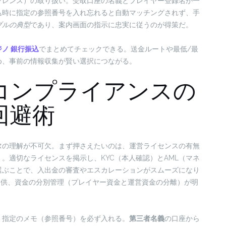
ァレンス）の取り扱い。受取口座の名義とプレイヤー登録名が一
込時に指定の参照番号を入れ忘れると自動マッチングされず、手
ブルの典型
であり、案内画面の指示に忠実に従うのが得策だ。
ノ 銀行振込
でまとめてチェックできる。送金ルートや最低/最
め、事前の情報収集が賢い選択につながる。
コンプライアンスの
回避術
ス
の理解が不可欠。まず押さえたいのは、運営ライセンスの有無
。適切なライセンスを掲示し、KYC（本人確認）とAML（マネ
選ぶことで、入出金の審査やエスカレーションがスムーズになり
の提供、資金の分別管理（プレイヤー資金と運営資金の分離）が明
、指定のメモ（参照番号）を必ず入れる。
第三者名義
の口座から