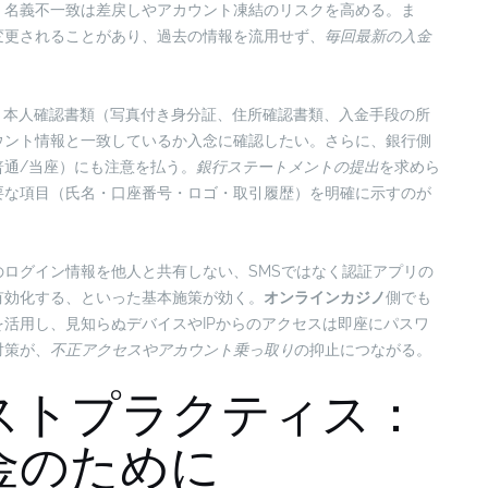
、名義不一致は差戻しやアカウント凍結のリスクを高める。ま
変更されることがあり、過去の情報を流用せず、
毎回最新の入金
。本人確認書類（写真付き身分証、住所確認書類、入金手段の所
ウント情報と一致しているか入念に確認したい。さらに、銀行側
普通/当座）にも注意を払う。
銀行ステートメントの提出
を求めら
要な項目（氏名・口座番号・ロゴ・取引履歴）を明確に示すのが
ログイン情報を他人と共有しない、SMSではなく認証アプリの
有効化する、といった基本施策が効く。
オンラインカジノ
側でも
活用し、見知らぬデバイスやIPからのアクセスは即座にパスワ
対策が、
不正アクセスやアカウント乗っ取り
の抑止につながる。
ストプラクティス：
金のために