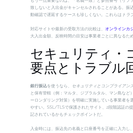
もう一点重要なのは、「名義一致」と参照番号（リフ
致しないと入出金がキャンセルされることがある。振
動確認で遅延するケースも珍しくない。これらは
トラ
対応サイトや最新の受取方法の比較は、
オンラインカジ
大入出金額、反映時間の目安は事業者ごとに異なるた
セキュリティ・
要点とトラブル
銀行振込
を使うなら、
セキュリティとコンプライアン
と保有管轄（例：マルタ、ジブラルタル、マン島など）
ーロンダリング対策）を明確に実施している事業者を
やすい。SSL/TLSで保護されたサイト、2段階認証
記されているかもチェックポイントだ。
入金時には、振込先の名義と口座番号を正確に入力し