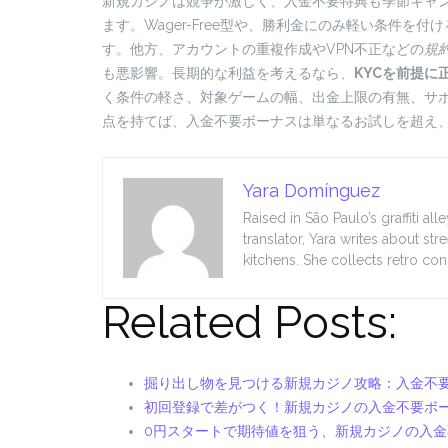
新規カジノは競争が激しく、入金不要特典も季節キャ
ます。Wager-Free型や、勝利金にのみ軽い条件
す。他方、アカウントの重複作成やVPN不正などの
規
も悪影響。長期的な利益を考えるなら、
KYCを前提に
く条件の軽さ、対象ゲームの幅、出金上限の有無、サポ
点を持てば、入金不要ボーナスは単なるお試しを超え
Yara Domínguez
Raised in São Paulo’s graffiti a
translator, Yara writes about s
kitchens. She collects retro co
Related Posts:
掘り出し物を見つける新規カジノ攻略：入金不要
初回登録で差がつく！新規カジノの入金不要ボ
0円スタートで期待値を狙う、新規カジノの入