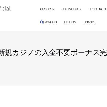
icial
BUSINESS
TECHNOLOGY
HEALTH & FI
EDUCATION
FASHION
FINANCE
新規カジノの入金不要ボーナス