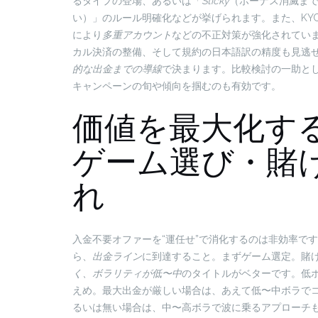
るタイプの登場、あるいは「
Sticky
（ボーナス消滅まで
い）」のルール明確化などが挙げられます。また、KY
により
多重アカウント
などの不正対策が強化されてい
カル決済の整備、そして規約の日本語訳の精度も見逃
的な出金までの導線
で決まります。比較検討の一助と
キャンペーンの旬や傾向を掴むのも有効です。
価値を最大化す
ゲーム選び・賭
れ
入金不要オファーを“運任せ”で消化するのは非効率で
ら、
出金ライン
に到達すること。まずゲーム選定。賭け
く、ボラリティが低〜中
のタイトルがベターです。低
えめ。最大出金が厳しい場合は、あえて低〜中ボラで
るいは無い場合は、中〜高ボラで波に乗るアプローチ