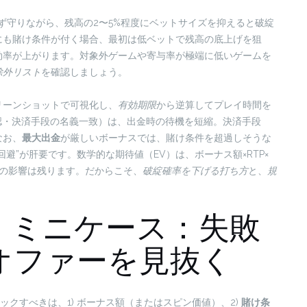
必ず守りながら、残高の2〜5%程度にベットサイズを抑えると破綻
にも賭け条件が付く場合、最初は低ベットで残高の底上げを狙
効率が上がります。対象外ゲームや寄与率が極端に低いゲームを
除外リスト
を確認しましょう。
リーンショットで可視化し、
有効期限
から逆算してプレイ時間を
認・決済手段の名義一致）は、出金時の待機を短縮。決済手段
なお、
最大出金
が厳しいボーナスでは、賭け条件を超過しそうな
避”が肝要です。数学的な期待値（EV）は、ボーナス額×RTP×
散の影響は残ります。だからこそ、
破綻確率を下げる打ち方
と、
規
・ミニケース：失敗
オファーを見抜く
ックすべきは、1) ボーナス額（またはスピン価値）、2)
賭け条