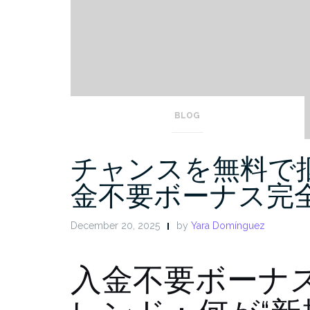
BLOG
チャンスを無料で
金不要ボーナス完
December 20, 2025
by
Yara Domínguez
入金不要ボーナ