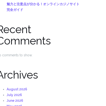
魅力と注意点が分かる！オンラインカジノサイト
完全ガイド
Recent
Comments
o comments to show.
Archives
August 2026
July 2026
June 2026