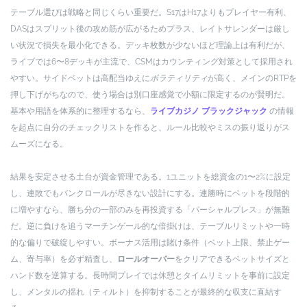
テーブル選びは戦略と同じくらい重要だ。S17はH17よりもプレイヤー有利、
DASはスプリット後の攻め筋が広がるためプラス、レイトサレンダーは厳し
い状況で損失を最小化できる。デッキ枚数が少ないほど理論上は有利だが、
ライブでは6〜8デッキが主流で、CSMはカウンティング対策として採用され
やすい。サイドベットは高配当ゆえに
ボラティリティ
が高く、メインのRTPを
押し下げがちなので、使う場合は別口座感覚で小額に限定するのが賢明だ。
基本や用語を体系的に整理するなら、
ライブカジノ ブラックジャック
の情報
を起点に自分のチェックリストを作ると、ルール比較やミスの振り返りがス
ムーズになる。
結果を安定させる土台が資金管理である。1ユニットを総資金の1〜2%に設定
し、連敗でもバンクロールが尽きない設計にする。連勝時にベットを段階的
に増やすなら、勝ち分の一部のみを再投資する「パーシャルプレス」が無難
だ。逆に負けを追うマーチンゲール的な倍掛けは、テーブルリミットや一時
的な偏りで破綻しやすい。ボーナス活用は賭け条件（ベット上限、禁止ゲー
ム、寄与率）を必ず精査し、
ロールオーバー
をクリアできるベットサイズと
ハンド数を逆算する。長時間プレイでは休憩とタイムリミットを事前に設定
し、メンタルの揺れ（ティルト）を抑制することが最終的な収支に直結す