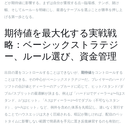
どが期待値に影響する。まずは自分が重視する点—臨場感、テンポ、賭け
幅、そしてルール—を明確にし、最適なテーブルを選ぶことが勝率を押し上
げる第一歩となる。
期待値を最大化する実戦戦
略：ベーシックストラテジ
ー、ルール選び、資金管理
出目の運をコントロールすることはできないが、
期待値
をコントロールする
ことはできる。その中心が
ベーシックストラテジー
だ。プレイヤーのハード/
ソフトの合計値とディーラーのアップカードに応じて、ヒット/スタンド/ダ
ブル/スプリットの最適解が決まる。例えば「ハード12でディーラー4〜6はス
タンド、2/3はヒット」「A,7はディーラー2〜6でダブル（不可ならスタン
ド）、9〜Aはヒット」など、例外を含めた体系を丸暗記し、迷いなく実行す
ることでハウスエッジは大きく圧縮される。暗記が難しければ、配信のベッ
トタイムに影響しない範囲で簡易表を手元に置き反復練習するのも有効だ。