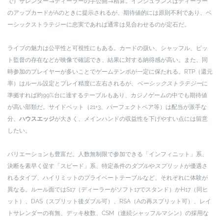
で）サレンダー→ディーラーの手公開→精算。インシュランスはディーラー
のアップカードがAのときに提示されるが、期待値的には原則不利であり、ベ
ーシックストラテジーに忠実であれば通常は見合わせるのが定石だ。
ライブの魅力は公平性と可視性にもある。カードの扱い、シャッフル、ピッ
ト監督の存在などが映像で確認でき、結果に対する納得感が高い。また、同
時参加のプレイヤーが多いことでゲームテンポが一定に保たれる。RTP（還元
率）はルール設定とプレイ精度に左右されるが、
ベーシックストラテジー
に
準拠すれば約99%台に達するテーブルもあり、カジノゲームの中でも期待値
が高い部類だ。サイドベット（21+3、パーフェクトペア等）は配当が派手な
分、
ハウスエッジ
が大きく、メインハンドの収益性を下げやすい点には留意
したい。
バリエーションも豊富だ。人数無制限で参加できる「インフィニット」系、
決断を素早く促す「スピード」系、特定条件の
ダブル
や
スプリット
が優遇さ
れるタイプ、ハイリミットのプライベートテーブルなど、それぞれに体験が
異なる。ルール面ではS17（ディーラーがソフト17でスタンド）かH17（同ヒ
ット）、DAS（スプリット後ダブル可）、RSA（Aの再スプリット可）、レイ
トサレンダーの有無、デッキ枚数、CSM（連続シャッフルマシン）の採用な