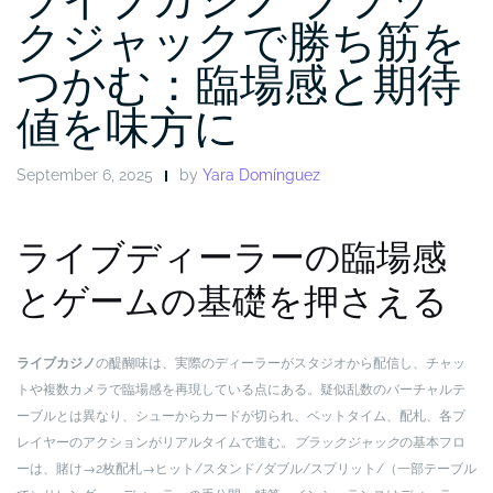
クジャックで勝ち筋を
つかむ：臨場感と期待
値を味方に
September 6, 2025
by
Yara Domínguez
ライブディーラーの臨場感
とゲームの基礎を押さえる
ライブカジノ
の醍醐味は、実際のディーラーがスタジオから配信し、チャッ
トや複数カメラで臨場感を再現している点にある。疑似乱数のバーチャルテ
ーブルとは異なり、シューからカードが切られ、ベットタイム、配札、各プ
レイヤーのアクションがリアルタイムで進む。
ブラックジャック
の基本フロ
ーは、賭け→2枚配札→ヒット/スタンド/ダブル/スプリット/（一部テーブル