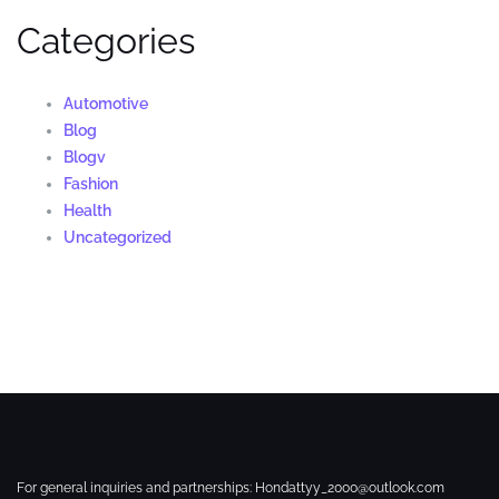
Categories
Automotive
Blog
Blogv
Fashion
Health
Uncategorized
For general inquiries and partnerships:
Hondattyy_2000@outlook.com