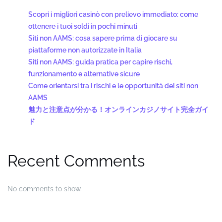
Scopri i migliori casinò con prelievo immediato: come
ottenere i tuoi soldi in pochi minuti
Siti non AAMS: cosa sapere prima di giocare su
piattaforme non autorizzate in Italia
Siti non AAMS: guida pratica per capire rischi,
funzionamento e alternative sicure
Come orientarsi tra i rischi e le opportunità dei siti non
AAMS
魅力と注意点が分かる！オンラインカジノサイト完全ガイ
ド
Recent Comments
No comments to show.