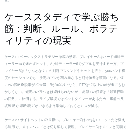
る。
ケーススタディで学ぶ勝ち
筋：判断、ルール、ボラテ
ィリティの現実
ケース1：ベーシックストラテジー徹底の効果。プレイヤーAはハード16対デ
ィーラー10で迷わずヒット、A,7対ディーラー6でダブルを実行する一方、プ
レイヤーBは「なんとなく」の判断でスタンドやヒットを選ぶ。500ハンド程
度のセッションでも、決定のブレが積み重なると期待値差は顕著になる。仮
にAの戦略逸脱率が2%未満、Bが10%以上なら、RTPは1%以上の差が出てもお
かしくない。短期のバラつきは避けられないが、
長期での収束
は「最適行動
の回数」に比例する。ライブ環境ではベットタイマーがあるため、事前の反
復練習で“即断即決”ができるよう準備しておくとミスが減る。
ケース2：サイドベットの取り扱い。プレイヤーCは21+3を1ユニットだけ添え
る運用で、メインハンドとは切り離して管理。プレイヤーDはメインと同額で