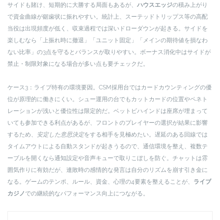
サイドも賭け、短期的に大勝する局面もあるが、
ハウスエッジ
の積み上がり
で資金曲線が鋸歯状に振れやすい。統計上、スーテッドトリップス等の高配
当役は出現頻度が低く、収束過程では深いドローダウンが起きる。サイドを
楽しむなら「上振れ時に撤退」「ユニット固定」「メインの期待値を損なわ
ない比率」の3点を守るとバランスが取りやすい。ボーナス消化中はサイドが
禁止・制限対象になる場合が多い点も要チェックだ。
ケース3：ライブ特有の環境要因。CSM採用台ではカードカウンティングの優
位が原理的に働きにくい。シュー運用の台でもカットカードの位置やペネト
レーションが浅いと優位性は限定的だ。ベットビハインドは座席が埋まって
いても参加できる利点があるが、フロントのプレイヤーの選択が結果に影響
するため、
安定した意思決定
をする相手を見極めたい。遅延のある回線では
タイムアウトによる自動スタンドが起きうるので、通信環境を整え、複数テ
ーブルを開くなら通知設定や音声キューで取りこぼしを防ぐ。チャットは雰
囲気作りに有効だが、連敗時の感情的な発言は自分のリズムを崩す引き金に
なる。ゲームのテンポ、ルール、資金、心理の4要素を整えることが、
ライブ
カジノ
での継続的なパフォーマンス向上につながる。