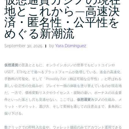
地とこれから—高速決
済・匿名性・公平性を
めぐる新潮流
September 30, 2025
by
Yara Domínguez
仮想通貨
の普及とともに、オンライン
カジノ
の世界でもビットコインや
USDT、ETHなどで遊べるプラットフォームが急増している。送金の高速化、
手数料の可視化、そして「Provably Fair（検証可能な公平性）」と呼ばれる
新しい公正性の仕組みが、プレイヤー側の体験を塗り替えているのが現在地
だ。一方で、価格変動リスクやライセンス・規制の違い、ボーナスの出金要
件といった落とし穴も見逃せない。ここでは、
仮想通貨カジノ
の仕組み、メ
リット・デメリット、選び方、そして実例を通じての注意点まで、多角的に
掘り下げる。
数クリックでの即時入出金や、ウォレット接続のみでアカウント運用できる