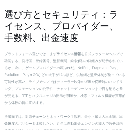
選び方とセキュリティ：ラ
イセンス、プロバイダー、
手数料、出金速度
プラットフォーム選びでは、まず
ライセンス情報
を公式フッターやヘルプで
確認する。発行国、登録番号、監督機関、紛争解決の枠組みが明示されてい
るか。次に、ゲームプロバイダーの顔ぶれだ。NetEnt、Pragmatic Play、
Evolution、Play’n GOなどの大手が並ぶほど、供給網と監査体制が整っている
可能性が高い。ライブ
カジノ
ではディーラー映像の遅延や切断時のハンドリ
ング、プロモーションの公平性、チャットモデレーションまで目を配ると差
が見える。RTPと
ハウスエッジ
の開示が明瞭か、検索・フィルタ機能が実用的
かも体験の質に直結する。
決済面では、対応チェーンとネットワーク手数料、最小・最大入出金額、
出
金速度
のポリシーを比較したい。近年は自動出金エンジンの導入で数分以内