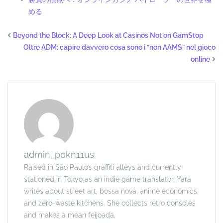
める
Beyond the Block: A Deep Look at Casinos Not on GamStop
Oltre ADM: capire davvero cosa sono i “non AAMS” nel gioco
online
admin_p0kn11us
Raised in São Paulo’s graffiti alleys and currently
stationed in Tokyo as an indie game translator, Yara
writes about street art, bossa nova, anime economics,
and zero-waste kitchens. She collects retro consoles
and makes a mean feijoada.