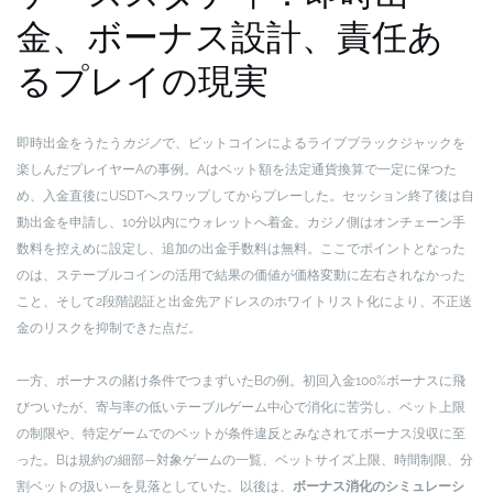
金、ボーナス設計、責任あ
るプレイの現実
即時出金をうたう
カジノ
で、ビットコインによるライブブラックジャックを
楽しんだプレイヤーAの事例。Aはベット額を法定通貨換算で一定に保つた
め、入金直後にUSDTへスワップしてからプレーした。セッション終了後は自
動出金を申請し、10分以内にウォレットへ着金。カジノ側はオンチェーン手
数料を控えめに設定し、追加の出金手数料は無料。ここでポイントとなった
のは、ステーブルコインの活用で結果の価値が価格変動に左右されなかった
こと、そして2段階認証と出金先アドレスのホワイトリスト化により、不正送
金のリスクを抑制できた点だ。
一方、ボーナスの賭け条件でつまずいたBの例。初回入金100%ボーナスに飛
びついたが、寄与率の低いテーブルゲーム中心で消化に苦労し、ベット上限
の制限や、特定ゲームでのベットが条件違反とみなされてボーナス没収に至
った。Bは規約の細部—対象ゲームの一覧、ベットサイズ上限、時間制限、分
割ベットの扱い—を見落としていた。以後は、
ボーナス消化のシミュレーシ