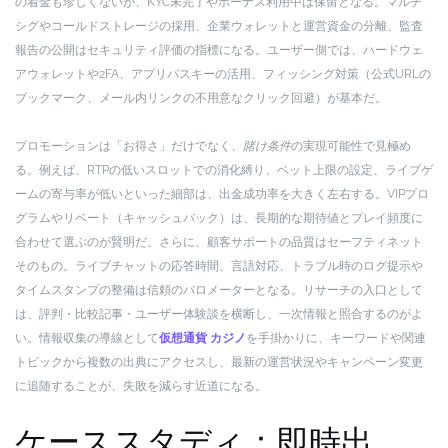
の着金も珍しくないが、KYC未完了やボーナス利用中は保留となる。マルチ
シグやコールドストレージの採用、企業ウォレットと運営資金の分離、監査
報告の公開はセキュリティ評価の指標になる。ユーザー側では、ハードウェ
アウォレットや2FA、アプリパスキーの活用、フィッシング対策（公式URLの
ブックマーク、メール内リンクの不用意なクリック回避）が基本だ。
プロモーションは「お得さ」だけでなく、
賭け条件
の実現可能性で見極め
る。例えば、RTPの低いスロットでの消化縛り、ベット上限の設定、ライブゲ
ームの寄与率が低いといった細部は、出金成功率を大きく左右する。VIPプロ
グラムやリベート（キャッシュバック）は、長期的な期待値とプレイ頻度に
合わせて選ぶのが賢明だ。さらに、顧客サポートの品質はセーフティネット
そのもの。ライブチャットの応答時間、言語対応、トラブル時のログ提示や
タイムスタンプの整備は信頼のバロメーターとなる。リサーチの入口として
は、評判・比較記事・ユーザー体験談を横断し、一次情報と照合するのがよ
い。情報収集の導線として
仮想通貨 カジノ
を手掛かりに、キーワードや関連
トピックから複数の出典にアクセスし、最新の運営状況やキャンペーン変更
に追随することが、失敗を減らす近道になる。
ケーススタディ：即時出