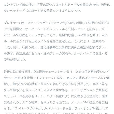
ョン
をプレイ前に行い、RTPの高いスロットとテーブルを組み合わせ、無理の
ないベットサイズに統一する改善策をとるようになった。
プレイヤーCは、クラッシュゲームの
Provably Fair
を活用して結果の検証プロ
セスを習慣化。サーバーシードのシャッフルと公開ハッシュを記録し、第三
者ツールで履歴をチェックすることで、短期的な偏りへの過信を避け、自己
ルールに基づく打ち止めラインを厳格に設定した。これにより、連敗時の
「取り戻し」行動を抑え、逆に連勝時には事前に決めた確定利益額でプレー
を終了。高速決済がもたらす連続プレーの誘惑を、ルールベースで管理する
姿勢が奏功した。
最後にDの資金管理。Dは複数チェーンを使い分け、入金は手数料の安いレイ
ヤー2、出金は保管用メインチェーンに集約。カジノ内残高はステーブルで保
持し、勝ち分のみ段階的に原資から切り分ける方法を採用した。価格上昇を
狙って勝ち分をボラティリティ資産に戻す際も、トランザクション手数料と
スリッページを見積もり、ルーログ（損益ログ）に反映させる運用で、感情
に流されるリスクを軽減。セキュリティ面では、メール・SMS認証のみに頼
らず、TOTPベースの2FAとリカバリーコード保管、フィッシング対策として