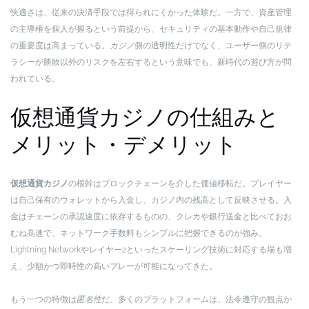
快適さは、従来の決済手段では得られにくかった体験だ。一方で、資産管理
の主導権を個人が握るという前提から、セキュリティの基本動作や自己規律
の重要度は高まっている。
カジノ
側の透明性だけでなく、ユーザー側のリテ
ラシーが勝敗以外のリスクを左右するという意味でも、新時代の遊び方が問
われている。
仮想通貨カジノの仕組みと
メリット・デメリット
仮想通貨カジノ
の根幹はブロックチェーンを介した価値移転だ。プレイヤー
は自己保有のウォレットから入金し、カジノ内の残高として反映させる。入
金はチェーンの承認速度に依存するものの、クレカや銀行送金と比べておお
むね高速で、ネットワーク手数料もシンプルに把握できるのが強み。
Lightning Networkやレイヤー2といったスケーリング技術に対応する場も増
え、少額かつ即時性の高いプレーが可能になってきた。
もう一つの特徴は
匿名性
だ。多くのプラットフォームは、法令遵守の観点か