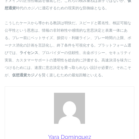
ドメインの正当性確認を徹底した。これらの積み重ねは派手ではないが、
仮
想通貨
時代の
カジノ
に適応するための現実的な防御線となる。
こうしたケースから導かれる教訓は明快だ。スピードと匿名性、検証可能な
公平性という恩恵は、情報の非対称性や感情的な意思決定と表裏一体にあ
る。プレー前にベットサイズ、損切り・利確ライン、プレー時間の上限、ボ
ーナス消化の計画を言語化し、終了条件を可視化する。プラットフォーム選
びでは、
ライセンス
、プロバイダーの信頼性、出金ポリシー、セキュリティ
実装、カスタマーサポートの透明性を総合的に評価する。高速決済を味方に
つけるためには、速度に意志決定を乗っ取られない設計が必要だ。それこそ
が、
仮想通貨カジノ
を賢く楽しむための最短距離といえる。
Yara Domínguez