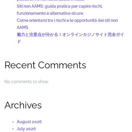
Siti non AAMS: guida pratica per capire rischi,
funzionamento e alternative sicure
Come orientarsi tra i rischi e le opportunità dei siti non
AAMS
魅力と注意点が分かる！オンラインカジノサイト完全ガイ
ド
Recent Comments
No comments to show.
Archives
August 2026
July 2026