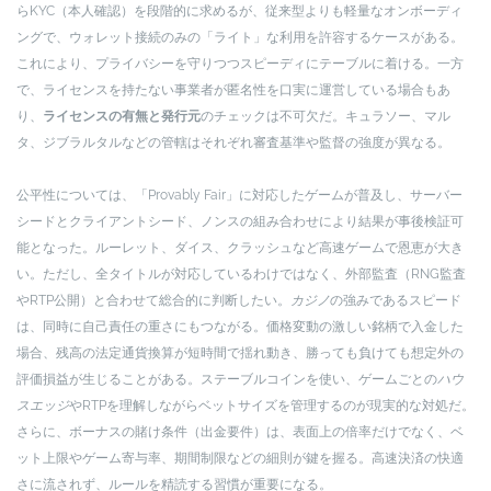
らKYC（本人確認）を段階的に求めるが、従来型よりも軽量なオンボーディ
ングで、ウォレット接続のみの「ライト」な利用を許容するケースがある。
これにより、プライバシーを守りつつスピーディにテーブルに着ける。一方
で、ライセンスを持たない事業者が匿名性を口実に運営している場合もあ
り、
ライセンスの有無と発行元
のチェックは不可欠だ。キュラソー、マル
タ、ジブラルタルなどの管轄はそれぞれ審査基準や監督の強度が異なる。
公平性については、「Provably Fair」に対応したゲームが普及し、サーバー
シードとクライアントシード、ノンスの組み合わせにより結果が事後検証可
能となった。ルーレット、ダイス、クラッシュなど高速ゲームで恩恵が大き
い。ただし、全タイトルが対応しているわけではなく、外部監査（RNG監査
やRTP公開）と合わせて総合的に判断したい。
カジノ
の強みであるスピード
は、同時に自己責任の重さにもつながる。価格変動の激しい銘柄で入金した
場合、残高の法定通貨換算が短時間で揺れ動き、勝っても負けても想定外の
評価損益が生じることがある。ステーブルコインを使い、ゲームごとの
ハウ
スエッジ
やRTPを理解しながらベットサイズを管理するのが現実的な対処だ。
さらに、ボーナスの賭け条件（出金要件）は、表面上の倍率だけでなく、ベ
ット上限やゲーム寄与率、期間制限などの細則が鍵を握る。高速決済の快適
さに流されず、ルールを精読する習慣が重要になる。