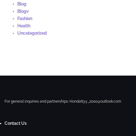
Blog
Blogv
Fashion
Health
Uncategorized
For general inquiries and partnerships:
Hondattyy_2000@outlook.com
Contact Us