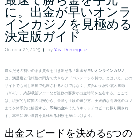
に。出金が早いオンラ
インカジノを見極める
決定版ガイド
October 22, 2025
by
Yara Domínguez
遊んだその勢いのまま資金を引き出せる「
出金が早いオンラインカジノ
」
は、満足度と信頼性の両方で大きなアドバンテージを持つ。とはいえ、どの
サイトでも同じ速度で処理されるわけではなく、
支払い手段
や
本人確認
（KYC）
、
内部承認フロー
など複数の要素が出金時間を左右する。ここで
は、現実的な時間の目安から、最適な手段の選び方、実践的な高速化のコツ
までを体系的に解説する。
即時出金
をうたうキャッチコピーに振り回され
ず、本当に速い運営を見極める洞察を身につけよう。
出金スピードを決める5つの