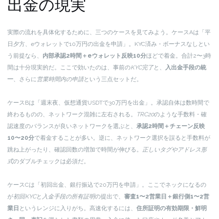
出金の現実
実際の流れを具体化するために、三つのケースを見てみよう。ケースAは「平
日夕方、eウォレットで10万円の出金を申請」。KYC済み・ボーナスなしとい
う前提なら、
内部承認2時間＋eウォレット反映10分
ほどで着金。合計2〜3時
間は十分現実的だ。ここで効いたのは、事前の
KYC完了
と、
入出金手段の統
一
、さらに
営業時間内の申請
という三点セットだ。
ケースBは「週末夜、仮想通貨USDTで30万円を出金」。承認自体は数時間で
終わるものの、ネットワーク混雑に左右される。
TRC20
のような手数料・確
認速度のバランスが良いネットワークを選ぶと、
承認2時間＋チェーン反映
10〜20分
で着金することが多い。逆に、ネットワーク選択を誤ると手数料が
跳ね上がったり、確認回数の増加で時間が伸びる。
正しいタグやアドレス形
式
のダブルチェックは必須だ。
ケースCは「初回出金、銀行振込で20万円を申請」。ここでネックになるの
が
初回KYC
と
入金手段の所有証明
の提出で、
審査1〜2営業日＋銀行側1〜2営
業日
というレンジに入りがち。高速化するには、
住所証明の有効期限・鮮明