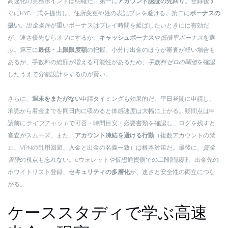
高速化の実務ポイントは明確だ。第一に
アカウント認証の先回り
。登録後す
ぐにKYC一式を提出し、住所変更や姓の表記ブレを避ける。第二に
ボーナスの
扱い
。
出金条件
が重いボーナスはプレイ時間を延ばしたいときには有効だ
が、速さ優先ならオフにするか、
キャッシュボーナス
や
低倍率ボーナス
を選
ぶ。第三に
最低・上限限度額
の把握。小分け出金のほうが審査が軽い場合も
あるが、手数料の総額が増える可能性があるため、
手数料ゼロの閾値
を確認
したうえで分割設計をするのが賢い。
さらに、
週末をまたがない
申請タイミングも効果的だ。平日昼間に申請し、
承認から着金までを同日内に収めると体感速度は大幅に上がる。疑問点は申
請前に
ライブチャット
で可否・時間目安・必要書類を確認し、ログを残すと
審査がスムーズ。また、
アカウント凍結を避ける行動
（複数アカウントの禁
止、VPNの乱用回避、入金と出金の名義一致）は根本対策だ。最後に、
資金
管理
の視点も忘れない。eウォレットや仮想通貨側での二段階認証、出金先の
ホワイトリスト登録、
セキュリティの多層化
が、速さと安全性の両立につな
がる。
ケーススタディで学ぶ高速