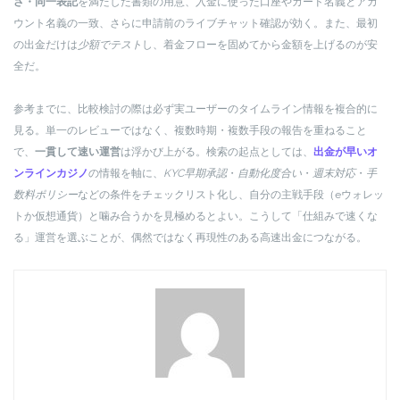
さ・同一表記
を満たした書類の用意、入金に使った口座やカード名義とアカ
ウント名義の一致、さらに申請前のライブチャット確認が効く。また、最初
の出金だけは
少額でテスト
し、着金フローを固めてから金額を上げるのが安
全だ。
参考までに、比較検討の際は必ず実ユーザーのタイムライン情報を複合的に
見る。単一のレビューではなく、複数時期・複数手段の報告を重ねること
で、
一貫して速い運営
は浮かび上がる。検索の起点としては、
出金が早いオ
ンラインカジノ
の情報を軸に、
KYC早期承認
・
自動化度合い
・
週末対応
・
手
数料ポリシー
などの条件をチェックリスト化し、自分の主戦手段（eウォレッ
トか仮想通貨）と噛み合うかを見極めるとよい。こうして「仕組みで速くな
る」運営を選ぶことが、偶然ではなく再現性のある高速出金につながる。