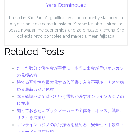
Yara Domínguez
Raised in São Paulo’s graffiti alleys and currently stationed in
Tokyo as an indie game translator, Yara writes about street art,
bossa nova, anime economics, and zero-waste kitchens. She
collects retro consoles and makes a mean feijoada.
Related Posts:
たった数分で勝ち金が手元に—本当に出金が早いオンカジ
の見極め方
勝てる可能性を最大化する入門書：入金不要ボーナスで始
める最新カジノ体験
本人確認不要で遊ぶという選択が映すオンラインカジノの
現在地
知っておきたいブックメーカーの全体像：オッズ、戦略、
リスクを深掘り
オンラインカジノの銀行振込を極める：安全性・手数料・
スピードを徹底比較