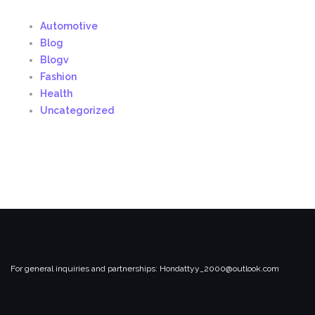
Automotive
Blog
Blogv
Fashion
Health
Uncategorized
For general inquiries and partnerships:
Hondattyy_2000@outlook.com