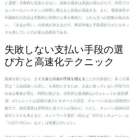
と
通貨・手数料
も見落とせない。深夜や週末は承認が遅れがちで、外部プロ
セッサーのメンテナンス時間と重なると反映が遅延する。また、通貨換算や
中継銀行の存在は手数料と時間の上乗せ要因だ。これら五つの変数が絡み合
い、「出金が早い」の実感が決まるので、事前準備と手段選択でボトルネッ
クを潰していくのが最も効果的である。
失敗しない支払い手段の選
び方と高速化テクニック
最速を狙うなら、まず
入金と出金の手段を揃える
ことが大前提だ。多くの運
営は「入金経路への戻し」を原則とするため、入金に使っていない手段での
出金は審査が増え、時間が延びる。日常的な最適解は
eウォレット
か
仮想通
貨
。eウォレットは
反映の速さ
と
サポートの安定
、
チャージ/出金の柔軟性
が
魅力で、仮想通貨は
即時性
と
低コスト
が強みだ。ただし、チェーン混雑や誤
送付リスクを考えると、ネットワーク選択（例えば「BTCオンチェーン」か
「USDT-TRC20」など）は慎重に行いたい。