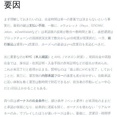
要因
まず理解しておきたいのは、出金時間は単一の要素では決まらないという事
実だ。最初の鍵は
支払い手段
。一般に、
eウォレット
（Payz、STICPAY、
Jeton、eZeeWalletなど）は承認後の反映が数分〜数時間と速く、
仮想通貨
は
ブロックチェーンの混雑状況次第で数分から30分程度が現実的だ。一方、
銀
行振込
は通常1〜3営業日、
カードへの返金
は3〜5営業日を見込むべきだ。
次に重要なのが
KYC（本人確認）
と
AML（マネロン対策）
。初回出金や高額
出金では、身分証・住所証明・入金手段の所有証明などの提出が求められ、
これが未完了だと処理が止まる。賢明なのは「遊ぶ前にKYCを完了」しておく
ことだ。第三に、運営側の
内部承認フロー
の速度も差が出やすい。自動承認
に近い体制を敷く運営は数時間で対応できるが、担当者の手動レビュー中心
だと1日以上かかることもある。
四つ目は
ボーナスの出金条件
だ。
賭け条件（ベット要件）
が未消化のままだ
と承認が保留になり、結果的に遅延を招く。ボーナスを使わない「リアルマ
ネーのみ」でプレイしたほうが速いケースは多い。最後に、
営業日・時間帯