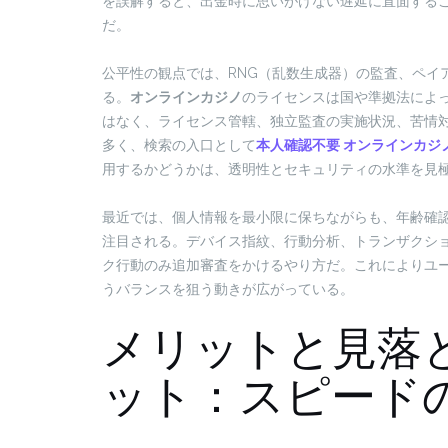
を誤解すると、出金時に思いがけない遅延に直面する
だ。
公平性の観点では、RNG（乱数生成器）の監査、ペイ
る。
オンラインカジノ
のライセンスは国や準拠法によ
はなく、ライセンス管轄、独立監査の実施状況、苦情
多く、検索の入口として
本人確認不要 オンラインカジ
用するかどうかは、透明性とセキュリティの水準を見
最近では、個人情報を最小限に保ちながらも、年齢確
注目される。デバイス指紋、行動分析、トランザクシ
ク行動のみ追加審査をかけるやり方だ。これによりユ
うバランスを狙う動きが広がっている。
メリットと見落
ット：スピード