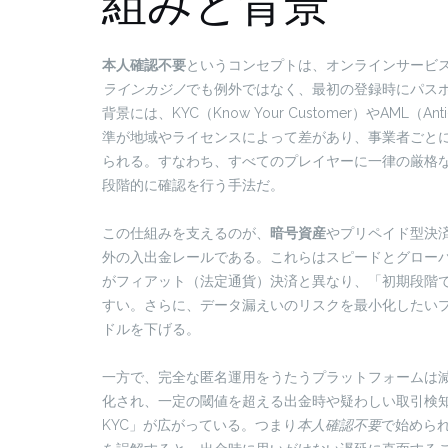
組みと背景
本人確認不要
というコンセプトは、オンラインサービ
ラインカジノ
でも例外ではなく、最初の登録時にパス
背景には、KYC（Know Your Customer）やAML（A
準が地域やライセンスによって差があり、事業者ごと
られる。すなわち、すべてのプレイヤーに一律の厳格
段階的に確認を行う手法だ。
この仕組みを支えるのが、
暗号資産
やプリペイド型決
外の入出金レールである。これらはスピードとグロー
がフィアット（法定通貨）決済と異なり、「初期段階
すい。さらに、データ漏えいのリスクを最小化したい
ドルを下げる。
一方で、完全な匿名運用をうたうプラットフォームは減
化され、一定の閾値を超える出金時や疑わしい取引検知
KYC」が広がっている。つまり
本人確認不要
で始めら