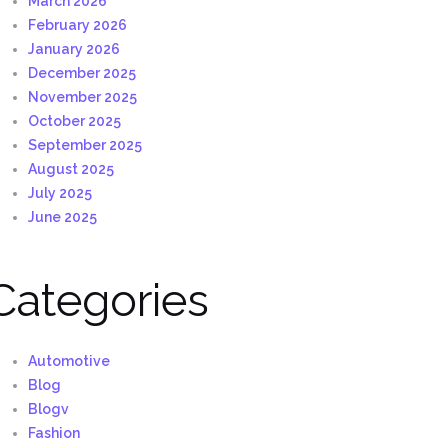
March 2026
February 2026
January 2026
December 2025
November 2025
October 2025
September 2025
August 2025
July 2025
June 2025
Categories
Automotive
Blog
Blogv
Fashion