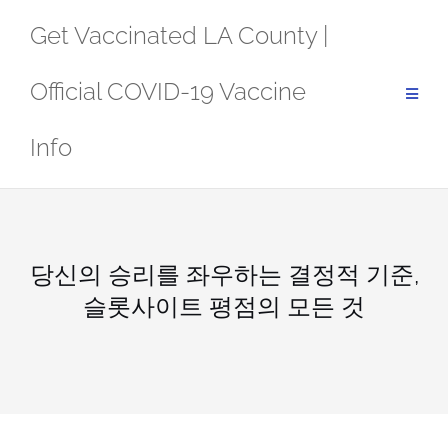
Skip
Get Vaccinated LA County |
to
content
Official COVID-19 Vaccine
Info
당신의 승리를 좌우하는 결정적 기준,
슬롯사이트 평점의 모든 것