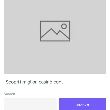
Scopri i migliori casinò con…
Search
SEARCH