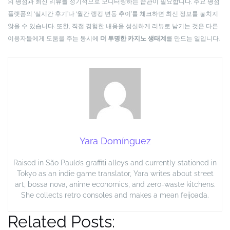
의 평점과 최신 리뷰를 정기적으로 모니터링하는 습관이 필요합니다. 주요 평점
플랫폼의 ‘실시간 후기’나 ‘월간 랭킹 변동 추이’를 체크하면 최신 정보를 놓치지
않을 수 있습니다. 또한, 직접 경험한 내용을 성실하게 리뷰로 남기는 것은 다른
이용자들에게 도움을 주는 동시에
더 투명한 카지노 생태계
를 만드는 일입니다.
Yara Domínguez
Raised in São Paulo’s graffiti alleys and currently stationed in
Tokyo as an indie game translator, Yara writes about street
art, bossa nova, anime economics, and zero-waste kitchens.
She collects retro consoles and makes a mean feijoada.
Related Posts: