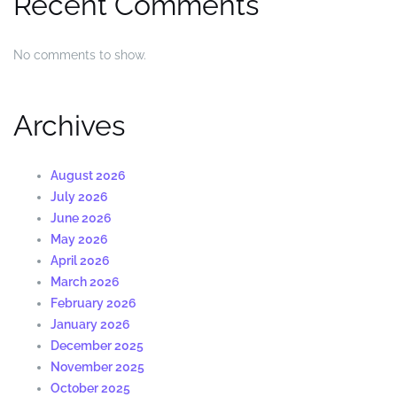
Recent Comments
No comments to show.
Archives
August 2026
July 2026
June 2026
May 2026
April 2026
March 2026
February 2026
January 2026
December 2025
November 2025
October 2025