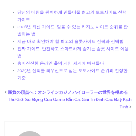
당신의 베팅을 완벽하게 만들어줄 최고의 토토사이트 선택
가이드
2026년 최신 가이드: 믿을 수 있는 카지노 사이트 순위를 판
별하는 법
지금 바로 확인해야 할 최고의 슬롯사이트 전략과 선택법
진짜 가이드: 안전하고 스마트하게 즐기는 슬롯 사이트 이용
법
흥미진진한 온라인 홀덤 게임 세계에 빠져들다
2025년 신뢰를 최우선으로 삼는 토토사이트 순위의 진정한
기준
勝負の頂点へ：オンラインカジノ ハイローラーの世界を極める
Thế Giới Sôi Động Của Game Bắn Cá: Giải Trí Đỉnh Cao Đầy Kịch
Tính