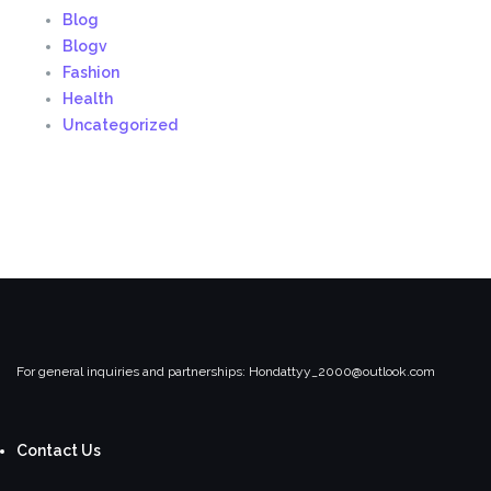
Blog
Blogv
Fashion
Health
Uncategorized
For general inquiries and partnerships:
Hondattyy_2000@outlook.com
Contact Us