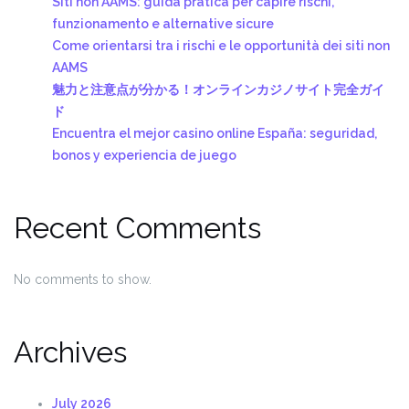
Siti non AAMS: guida pratica per capire rischi,
funzionamento e alternative sicure
Come orientarsi tra i rischi e le opportunità dei siti non
AAMS
魅力と注意点が分かる！オンラインカジノサイト完全ガイ
ド
Encuentra el mejor casino online España: seguridad,
bonos y experiencia de juego
Recent Comments
No comments to show.
Archives
July 2026