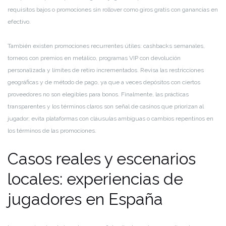
requisitos bajos o promociones sin rollover como giros gratis con ganancias en
efectivo.
También existen promociones recurrentes útiles: cashbacks semanales,
torneos con premios en metálico, programas VIP con devolución
personalizada y límites de retiro incrementados. Revisa las restricciones
geográficas y de método de pago, ya que a veces depósitos con ciertos
proveedores no son elegibles para bonos. Finalmente, las prácticas
transparentes y los términos claros son señal de casinos que priorizan al
jugador; evita plataformas con cláusulas ambiguas o cambios repentinos en
los términos de las promociones.
Casos reales y escenarios
locales: experiencias de
jugadores en España