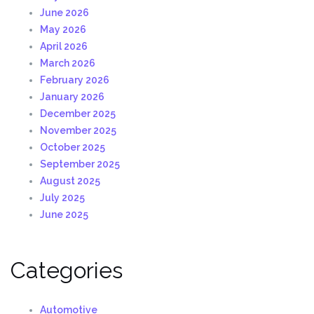
June 2026
May 2026
April 2026
March 2026
February 2026
January 2026
December 2025
November 2025
October 2025
September 2025
August 2025
July 2025
June 2025
Categories
Automotive