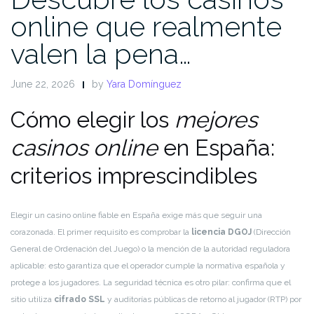
online que realmente
valen la pena…
June 22, 2026
by
Yara Domínguez
Cómo elegir los
mejores
casinos online
en España:
criterios imprescindibles
Elegir un casino online fiable en España exige más que seguir una
corazonada. El primer requisito es comprobar la
licencia DGOJ
(Dirección
General de Ordenación del Juego) o la mención de la autoridad reguladora
aplicable: esto garantiza que el operador cumple la normativa española y
protege a los jugadores. La seguridad técnica es otro pilar: confirma que el
sitio utiliza
cifrado SSL
y auditorías públicas de retorno al jugador (RTP) por