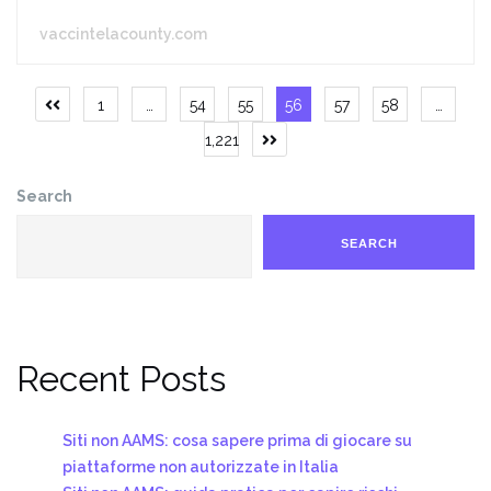
vaccintelacounty.com
Posts
1
…
54
55
56
57
58
…
pagination
1,221
Search
SEARCH
Recent Posts
Siti non AAMS: cosa sapere prima di giocare su
piattaforme non autorizzate in Italia