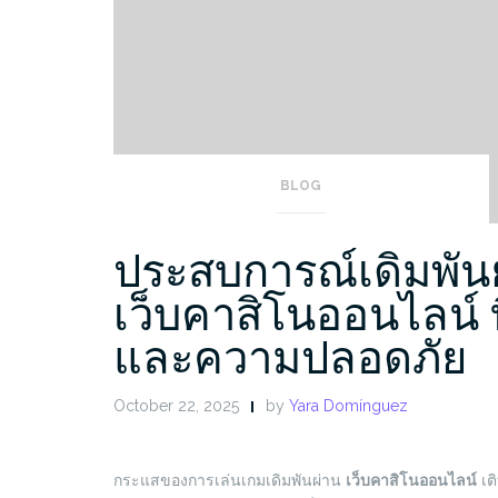
BLOG
ประสบการณ์เดิมพันย
เว็บคาสิโนออนไลน์ 
และความปลอดภัย
October 22, 2025
by
Yara Domínguez
กระแสของการเล่นเกมเดิมพันผ่าน
เว็บคาสิโนออนไลน์
เต