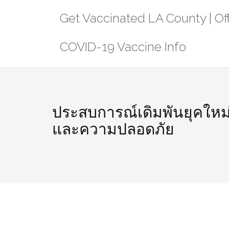
Skip
Get Vaccinated LA County | Off
to
content
COVID-19 Vaccine Info
ประสบการณ์เดิมพันยุคใหม่
และความปลอดภัย