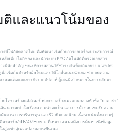
มมติและแนวโน้มของ
ที่โฟกัสตลาดไทย ทีมพัฒนาเริ่มด้วยการยกเครื่องประสบการณ์
เหลือเพียงไม่กี่ช่อง และนำระบบ KYC อัตโนมัติที่ตรวจเอกสาร
ย่างมีนัยสำคัญ ขณะที่การผสานวิธีชำระเงินท้องถิ่นอย่าง e‑wallet
่มือเริ่มต้นสำหรับมือใหม่และวิดีโอสั้นแนะนำเกม ช่วยลดความ
บบสะสมแต้มและภารกิจรายสัปดาห์ ผู้เล่นมีเป้าหมายในการกลับมา
์ด้วยโครงสร้างคลัสเตอร์ พวกเขาสร้างเพจแกนกลางหัวข้อ “บาคาร่า”
ินเงิน ความเข้าใจเรื่องความน่าจะเป็น และการตั้งขอบเขตรับความ
ผันผวน การบริหารทุน และรีวิวธีมยอดนิยม เนื้อหาเน้นทั้งความรู้
คีมามาร์กอัป FAQ/HowTo ที่เหมาะสม ผลคือการค้นหาเชิงข้อมูล
ตั้งใจสูงเข้าสู่เพจแปลงผลบนฟันเนล