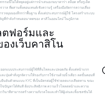
กรรมนี้ไม่ได้หยุดอยู่แค่การนำเสนอเกมบาคาร่า สล็อต หรือรูเล็ต
วาล ที่ผสานทั้งคอนเทนต์เชิงความรู้ เครื่องมือจัดการความเสี่ยง
วจมุมมองลึกกว่าพื้นฐาน ตั้งแต่ประสบการณ์ผู้ใช้ โครงสร้างระบบ
คัญที่กำลังกำหนดอนาคตของ
คาสิโนออนไลน์
ในภูมิภาค
ลตฟอร์มและ
ของเว็บคาสิโน
ออกแบบประสบการณ์ผู้ใช้ที่ลื่นไหลและปลอดภัย ตั้งแต่หน้าแรก
ละปุ่มคำสั่งถูกจัดวางให้รองรับการใช้งานด้วยนิ้วเดียว ลดขั้นตอนที่
ะบบยืนยันตัวตนแบบ KYC ที่เป็นมิตรต่อผู้ใช้ช่วยลดแรงเสียดทาน ขณะ
้ไขปัญหาได้ทันที ฝั่งประสิทธิภาพ ความเร็วโหลดหน้าและความ
้ยววินาทีสามารถสร้างความกังวลใจและทำให้ผู้เล่นละทิ้งเซสชันได้