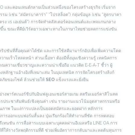
O และคอนเทนต์กลายเป็นส่วนหนึ่งของโครงสร้างธุรกิจ เริ่มจาก
รกรรม (เช่น “สมัครบาคาร่า” “โปรสล็อต”) กลุ่มข้อมูล (เช่น “สูตรบาคา
ว็บตรง vs เอเย่นต์”) การจัดทำคลัสเตอร์คอนเทนต์และเพจแกนกลาง
กขึ้น ขณะที่คีย์เวิร์ดยาวเฉพาะทางในภาษาไทยช่วยลดการแข่งขัน
ิปชันที่สื่อคุณค่าได้ชัด และการใช้สคีมามาร์กอัปเพื่อเพิ่มความโดด
มเร็วโหลดหน้า ส่วนเนื้อหา ต้องมีทั้งมุมเชิงความรู้ เทคนิคการ
ณความเชี่ยวชาญและความน่าเชื่อถือ แนวคิด E‑E‑A‑T ชี้ว่า ผู้
หลักฐานอ้างอิงที่เหมาะสม ในมุมเทคนิค การจัดโครงสร้างลิงก์
ภัยของไซต์ ล้วนช่วยให้
SEO
แข็งแรงและยั่งยืน
ย่างพาร์ตเนอร์ชิปกับอินฟลูเอนเซอร์สายเกม สตรีมเมอร์คาสิโนสด
บการประชาสัมพันธ์เชิงคุณค่า เช่น รายงานแนวโน้มอุตสาหกรรมหรือ
งก์คุณภาพ ในแง่การแปลงเป็นยอดสมัครและยอดฝาก หลักการ
่การออกแบบฟอร์มสั้นลง ปุ่มเรียกร้องให้ทำงานที่ชัด การทดสอบ
่งรีเทนชัน การสื่อสารแบบเฉพาะบุคคลผ่านอีเมลหรือ LINE OA การ
ี่ให้รางวัลพฤติกรรมที่ดี ช่วยเพิ่มอัตราการกลับมาและลดต้นทุนการ