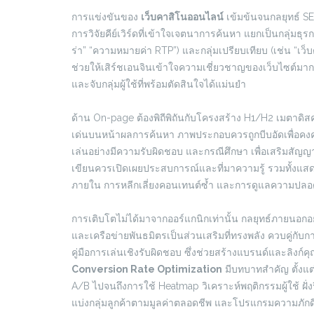
การแข่งขันของ
เว็บคาสิโนออนไลน์
เข้มข้นจนกลยุทธ์ SE
การวิจัยคีย์เวิร์ดที่เข้าใจเจตนาการค้นหา แยกเป็นกลุ่มธุ
ร่า” “ความหมายค่า RTP”) และกลุ่มเปรียบเทียบ (เช่น “เ
ช่วยให้เสิร์ชเอนจินเข้าใจความเชี่ยวชาญของเว็บไซต์มา
และจับกลุ่มผู้ใช้ที่พร้อมตัดสินใจได้แม่นยำ
ด้าน On-page ต้องพิถีพิถันกับโครงสร้าง H1/H2 เมตาดิสคร
เด่นบนหน้าผลการค้นหา ภาพประกอบควรถูกบีบอัดเพื่อคงควา
เล่นอย่างมีความรับผิดชอบ และกรณีศึกษา เพื่อเสริมสัญญา
เขียนควรเปิดเผยประสบการณ์และที่มาความรู้ รวมทั้งแสดง
ภายใน การหลีกเลี่ยงคอนเทนต์ซ้ำ และการดูแลความปลอด
การเติบโตไม่ได้มาจากออร์แกนิกเท่านั้น กลยุทธ์ภายนอกอ
และเครือข่ายพันธมิตรเป็นส่วนเสริมที่ทรงพลัง ควบคู่กั
คู่มือการเล่นเชิงรับผิดชอบ ซึ่งช่วยสร้างแบรนด์และลิ
Conversion Rate Optimization
มีบทบาทสำคัญ ตั้งแต
A/B ไปจนถึงการใช้ Heatmap วิเคราะห์พฤติกรรมผู้ใช้ ฝั
แบ่งกลุ่มลูกค้าตามมูลค่าตลอดชีพ และโปรแกรมความภักดีท