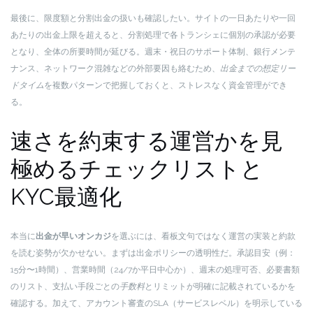
最後に、限度額と分割出金の扱いも確認したい。サイトの一日あたりや一回
あたりの出金上限を超えると、分割処理で各トランシェに個別の承認が必要
となり、全体の所要時間が延びる。週末・祝日のサポート体制、銀行メンテ
ナンス、ネットワーク混雑などの外部要因も絡むため、
出金までの想定リー
ドタイム
を複数パターンで把握しておくと、ストレスなく資金管理ができ
る。
速さを約束する運営かを見
極めるチェックリストと
KYC最適化
本当に
出金が早いオンカジ
を選ぶには、看板文句ではなく運営の実装と約款
を読む姿勢が欠かせない。まずは出金ポリシーの透明性だ。承認目安（例：
15分〜1時間）、営業時間（24/7か平日中心か）、週末の処理可否、必要書類
のリスト、支払い手段ごとの
手数料
とリミットが明確に記載されているかを
確認する。加えて、アカウント審査のSLA（サービスレベル）を明示している