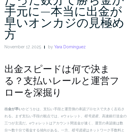
手元に—本当に出金が
早いオンカジの見極め
方
November 17, 2025
by
Yara Domínguez
出金スピードは何で決ま
る？支払いレールと運営フ
ローを深掘り
出金が早い
かどうかは、支払い手段と運営側の承認プロセスで大きく左右さ
れる。まず支払い手段の観点では、eウォレット、
暗号資産
、高速銀行送金の
三つが主流だ。eウォレットはアカウント間送金が速く、運営の承認後は数
分〜数十分で着金する傾向がある。一方、
暗号資産
はネットワーク手数料と