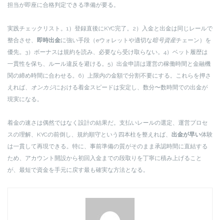
担当が即座に合格判定できる準備が要る。
実践チェックリスト。1）登録直後にKYC完了。2）入金と出金は同じレールで
整合させ、
即時出金
に強い手段（eウォレットや適切な
暗号資産
チェーン）を
優先。3）ボーナスは規約を読み、必要なら受け取らない。4）ベット履歴は
一貫性を保ち、ルール違反を避ける。5）出金申請は運営の稼働時間と金融機
関の締め時間に合わせる。6）上限内の金額で分割不要にする。これらを押さ
えれば、
オンカジ
における着金スピードは安定し、数分〜数時間での出金が
現実になる。
着金の速さは偶然ではなく設計の結果だ。支払いレールの選定、運営プロセ
スの理解、KYCの前倒し、規約順守という四本柱を整えれば、
出金が早い
体験
は一貫して再現できる。特に、事前準備の質がそのまま承認時間に直結する
ため、アカウント開設から初回入金までの段取りを丁寧に積み上げること
が、最短で資金を手元に戻す最も確実な方法となる。