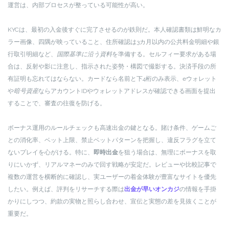
運営は、内部プロセスが整っている可能性が高い。
KYCは、最初の入金後すぐに完了させるのが鉄則だ。本人確認書類は鮮明なカ
ラー画像、四隅が映っていること、住所確認は3カ月以内の公共料金明細や銀
行取引明細など、
国際基準に沿う資料
を準備する。セルフィー要求がある場
合は、反射や影に注意し、指示された姿勢・構図で撮影する。決済手段の所
有証明も忘れてはならない。カードなら名前と下4桁のみ表示、eウォレット
や
暗号資産
ならアカウントIDやウォレットアドレスが確認できる画面を提出
することで、審査の往復を防げる。
ボーナス運用のルールチェックも高速出金の鍵となる。賭け条件、ゲームご
との消化率、ベット上限、禁止ベットパターンを把握し、違反フラグを立て
ないプレイを心がける。特に、
即時出金
を狙う場合は、無理にボーナスを取
りにいかず、リアルマネーのみで回す戦略が安定だ。レビューや比較記事で
複数の運営を横断的に確認し、実ユーザーの着金体験が豊富なサイトを優先
したい。例えば、評判をリサーチする際は
出金が早いオンカジ
の情報を手掛
かりにしつつ、約款の実物と照らし合わせ、宣伝と実態の差を見抜くことが
重要だ。