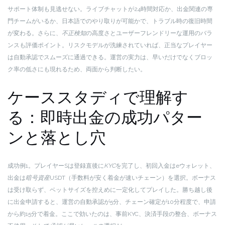
サポート体制も見逃せない。ライブチャットが24時間対応か、出金関連の専
門チームがいるか、日本語でのやり取りが可能かで、トラブル時の復旧時間
が変わる。さらに、
不正検知
の高度さとユーザーフレンドリーな運用のバラ
ンスも評価ポイント。リスクモデルが洗練されていれば、正当なプレイヤー
は自動承認でスムーズに通過できる。運営の実力は、早いだけでなくブロッ
ク率の低さにも現れるため、両面から判断したい。
ケーススタディで理解す
る：即時出金の成功パター
ンと落とし穴
成功例1。プレイヤーSは登録直後に
KYC
を完了し、初回入金はeウォレット、
出金は
暗号資産
USDT（手数料が安く着金が速いチェーン）を選択。ボーナス
は受け取らず、ベットサイズを控えめに一定化してプレイした。勝ち越し後
に出金申請すると、運営の自動承認が5分、チェーン確定が10分程度で、申請
から約15分で着金。ここで効いたのは、事前KYC、決済手段の整合、ボーナス