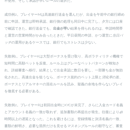
不使用、そして
承認が早いレール
の選択だ。
成功例2。プレイヤーMは高速銀行送金を選んだが、出金を午前中の銀行締め
前に申請。運営は即時承認、銀行側の処理も同日中に完了し、夕方には口座
で確認できた。銀行送金でも、
出金が早い
結果を得られるのは、申請時間帯
と運営の営業時間がかみ合ったときだ。平日昼間の申請、かつ運営に
当日バ
ッチ
の運用があるケースでは、銀行でもストレスは少ない。
失敗例1。プレイヤーKは大型ボーナスを受け取り、高ボラティリティ機種で
短時間に高額ベットを反復。ルール上はグレーなベットパターンが検知さ
れ、詳細審査へ移行。結果として出金承認に数日を要し、一部勝ち金が無効
化された。高速出金を狙うなら、ボーナス規約のベット上限と
消化率
の差、
ボーナスとリアルマネーの混在ルールを読み、疑義の余地を作らないプレイ
を徹底する必要がある。
失敗例2。プレイヤーRは初回出金時にKYCが未完了、さらに入金カード名義
とアカウント名義の一致が取れず、追加書類の再提出が発生。往復により48
時間以上の遅延となった。これを避けるには、登録情報と決済名義の一致、
書類の鮮明さ、必要な箇所だけを見せる
マスキング
ルールの順守など、審査