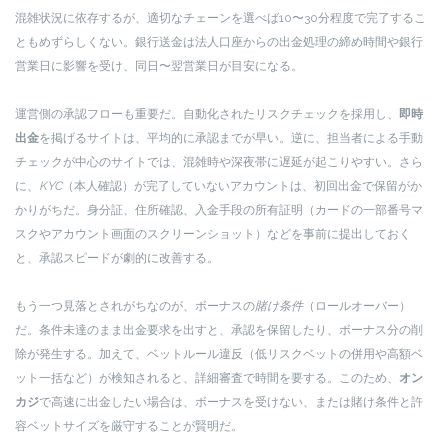
混雑状況に依存するが、適切なチェーンを選べば10〜30分程度で完了するこ
ともめずらしくない。銀行送金は法人口座からの出金処理の締め時間や銀行
営業日に影響を受け、同日〜翌営業日が目安になる。
運営側の承認フローも重要だ。自動化されたリスクチェックを採用し、
即時
出金
を掲げるサイトは、平均的に承認までが早い。逆に、担当者による手動
チェックが中心のサイトでは、混雑時や深夜帯に遅延が起こりやすい。さら
に、
KYC
（本人確認）が完了していないアカウントは、初回出金で保留がか
かりがちだ。身分証、住所確認、入金手段の所有証明（カードの一部番号マ
スクやアカウント画面のスクリーンショット）などを事前に提出しておく
と、承認スピードが劇的に改善する。
もう一つ見落とされがちなのが、ボーナスの
賭け条件
（ロールオーバー）
だ。条件未達のまま出金要求を出すと、承認を保留したり、ボーナス分の削
除が発生する。加えて、ベットルール違反（低リスクベットの併用や高額ベ
ット一括など）が検知されると、詳細審査で時間を要する。このため、
オン
カジ
で高速に出金したい場合は、ボーナスを受けない、または賭け条件と許
容ベットサイズを厳守することが賢明だ。