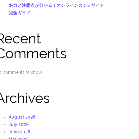
魅力と注意点が分かる！オンラインカジノサイト
完全ガイド
Recent
Comments
o comments to show.
Archives
August 2026
July 2026
June 2026