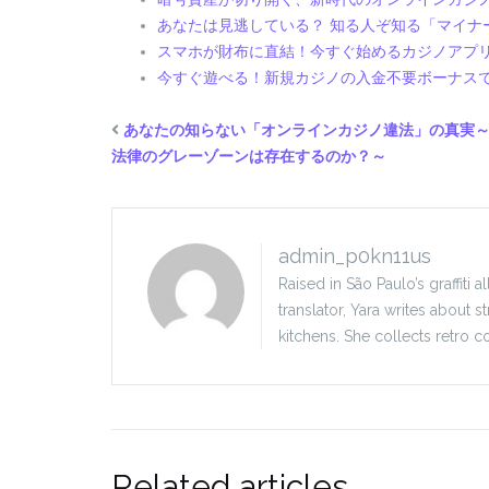
あなたは見逃している？ 知る人ぞ知る「マイナ
スマホが財布に直結！今すぐ始めるカジノアプ
今すぐ遊べる！新規カジノの入金不要ボーナス
あなたの知らない「オンラインカジノ違法」の真実
法律のグレーゾーンは存在するのか？～
admin_p0kn11us
Raised in São Paulo’s graffiti
translator, Yara writes about
kitchens. She collects retro 
Related articles