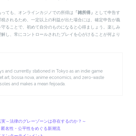
あっても、オンラインカジノでの所得は
「雑所得」
として申告す
課税されるため、一定以上の利益が出た場合には、確定申告が義
を守ることで、初めて自分のものになると心得ましょう。楽しみ
理解し、常にコントロールされたプレイを心がけることが何より
lleys and currently stationed in Tokyo as an indie game
treet art, bossa nova, anime economics, and zero-waste
nsoles and makes a mean feijoada.
真実～法律のグレーゾーンは存在するのか？～
・匿名性・公平性をめぐる新潮流
ノエンターテインメント