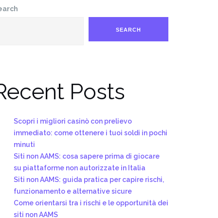
earch
SEARCH
Recent Posts
Scopri i migliori casinò con prelievo
immediato: come ottenere i tuoi soldi in pochi
minuti
Siti non AAMS: cosa sapere prima di giocare
su piattaforme non autorizzate in Italia
Siti non AAMS: guida pratica per capire rischi,
funzionamento e alternative sicure
Come orientarsi tra i rischi e le opportunità dei
siti non AAMS