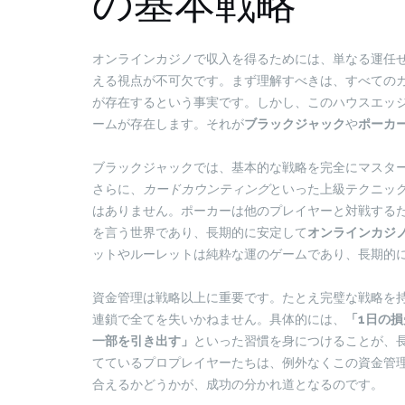
の基本戦略
オンラインカジノで収入を得るためには、単なる運任
える視点が不可欠です。まず理解すべきは、すべての
が存在するという事実です。しかし、このハウスエッ
ームが存在します。それが
ブラックジャック
や
ポーカ
ブラックジャックでは、基本的な戦略を完全にマスター
さらに、
カードカウンティング
といった上級テクニッ
はありません。ポーカーは他のプレイヤーと対戦する
を言う世界であり、長期的に安定して
オンラインカジノ
ットやルーレットは純粋な運のゲームであり、長期的
資金管理は戦略以上に重要です。たとえ完璧な戦略を
連鎖で全てを失いかねません。具体的には、
「1日の
一部を引き出す」
といった習慣を身につけることが、
てているプロプレイヤーたちは、例外なくこの資金管
合えるかどうかが、成功の分かれ道となるのです。