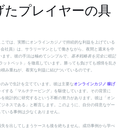
げたプレイヤーの具
ここでは、実際にオンラインカジノで持続的な利益を上げている
・会社員）は、サラリーマンとして働きながら、夜間と週末を中
います。彼の手法は極めてシンプルで、
基本戦略表を完全に暗記
フラットベット」を徹底しています。勝っても負けても感情を乱さ
の積み重ねが、着実な利益に結びついているのです。
ーのみで生計を立てています。彼は主要な
オンラインカジノ 稼げ
レイする「マルチテービング」を駆使しています。その背景に
ルを統計的に研究するという不断の努力があります。彼は「オン
ビジネスである」と断言します。このように、自分の得意なゲー
している事例は少なくありません。
損失を出してしまうケースも後を絶ちません。成功事例から学べ