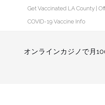
Skip
Get Vaccinated LA County | Off
to
content
COVID-19 Vaccine Info
オンラインカジノで月10