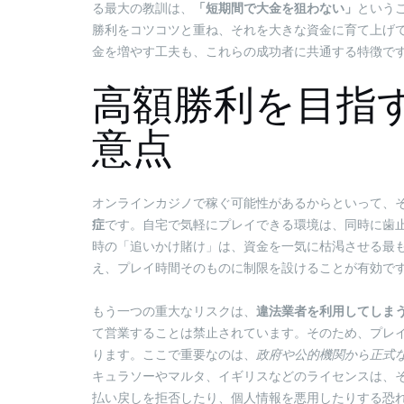
る最大の教訓は、
「短期間で大金を狙わない」
という
勝利をコツコツと重ね、それを大きな資金に育て上げ
金を増やす工夫も、これらの成功者に共通する特徴で
高額勝利を目指
意点
オンラインカジノで稼ぐ可能性があるからといって、
症
です。自宅で気軽にプレイできる環境は、同時に歯
時の「追いかけ賭け」は、資金を一気に枯渇させる最
え、プレイ時間そのものに制限を設けることが有効で
もう一つの重大なリスクは、
違法業者を利用してしま
て営業することは禁止されています。そのため、プレ
ります。ここで重要なのは、
政府や公的機関から正式
キュラソーやマルタ、イギリスなどのライセンスは、
払い戻しを拒否したり、個人情報を悪用したりする恐