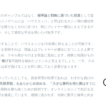
せのギャンブルではなく、
確率論と戦略に基づいた投資
として捉
カジノゲームには「ハウスエッジ」と呼ばれるカジノ側の優位性
ジを限りなくゼロに近づけ、時にプレイヤー優位にさえできるゲ
ー
、そして適切な手法を用いた
バカラ
です。
することで、ハウスエッジを1%未満に抑えることが可能です。
クを習得すれば、理論上はプレイヤーが優位に立つことさえ夢で
ため、スキル差がそのまま収益に直結します。経験と知識がもの
 稼げる
可能性を秘めたジャンルと言えるでしょう。一方、スロ
には必ず負けることを肝に銘じておく必要があります。
持っていたとしても、資金管理が杜撰であれば、わずかな負けの
損失限界額」をあらかじめ決める
、
「大きな勝利を得た際はすぐに
長期戦を勝ち抜くための鉄則です。オンラインカジノで生計を立
理を徹底しています。感情に流されず、冷静に数字と確率と向き