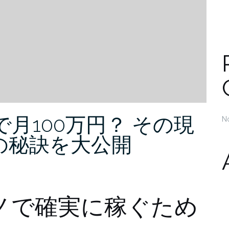
月100万円？ その現
N
の秘訣を大公開
ノで確実に稼ぐため