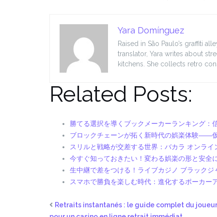
Yara Domínguez
Raised in São Paulo’s graffiti a
translator, Yara writes about s
kitchens. She collects retro co
Related Posts:
勝てる選択を導くブックメーカーランキング：
ブロックチェーンが拓く新時代の娯楽体験――
スリルと戦略が交差する世界：バカラ オンライ
今すぐ知っておきたい！変わる娯楽の形と安全
生中継で差をつける！ライブカジノ ブラックジ
スマホで勝負を楽しむ時代：進化するポーカー
Retraits instantanés : le guide complet du joueu
pour un casino en ligne retrait immédiat