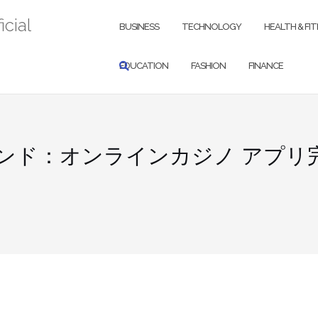
icial
BUSINESS
TECHNOLOGY
HEALTH & FI
EDUCATION
FASHION
FINANCE
ンド：オンラインカジノ アプリ