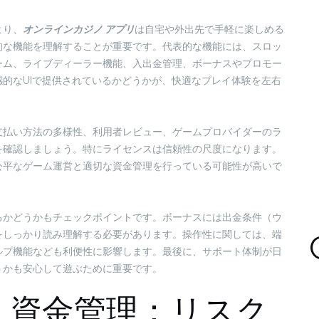
より、
オンラインカジノ アプリ
は自宅や外出先で手軽に楽しめる
的な機能を理解することが重要です。代表的な機能には、スロッ
ーム、ライブディーラー機能、入出金管理、ボーナスやプロモー
的なUIで提供されているかどうかが、快適なプレイ体験を左右
支払い方法の多様性、利用者レビュー、ゲームプロバイダーのラ
を確認しましょう。特にライセンスは信頼性の尺度になります。
公平なゲーム運営と適切な資金管理を行っている可能性が高いで
るかどうかもチェックポイントです。ボーナスには出金条件（ウ
をしっかり読み理解する必要があります。操作性に関しては、端
ルプ機能なども利便性に影響します。最後に、サポート体制が日
うかも安心して遊ぶために重要です。
・資金管理：リスク