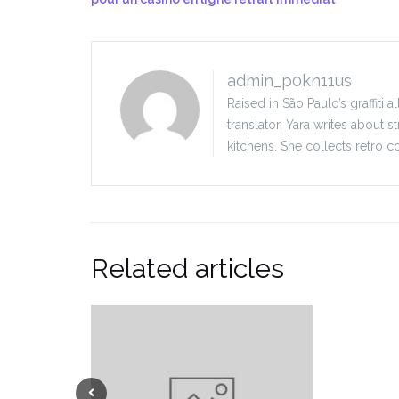
admin_p0kn11us
Raised in São Paulo’s graffiti
translator, Yara writes about
kitchens. She collects retro 
Related articles