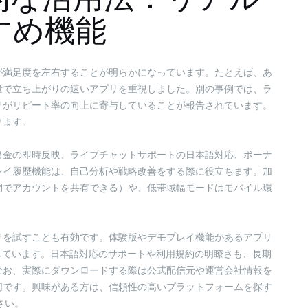
すめ機能
が満足度を左右することが明らかになっています。たとえば、あ
量で立ち上がりの速いアプリを重視しました。別の事例では、ラ
リがリピート率の向上に寄与していることが報告されています。
ります。
出金の即時反映、ライブチャットサポートの日本語対応、ボーナ
レイ履歴機能は、自己分析や戦略改善をする際に役立ちます。加
間でアカウントを共有できる）や、低帯域幅モードはモバイル環
リを試すことも有効です。体験版やデモプレイ機能があるアプリ
しています。日本語対応のサポートや利用規約の明瞭さも、長期
なお、実際にダウンロードする際は公式配信元や運営会社情報を
切です。興味がある方は、信頼性の高いプラットフォームを探す
さい。