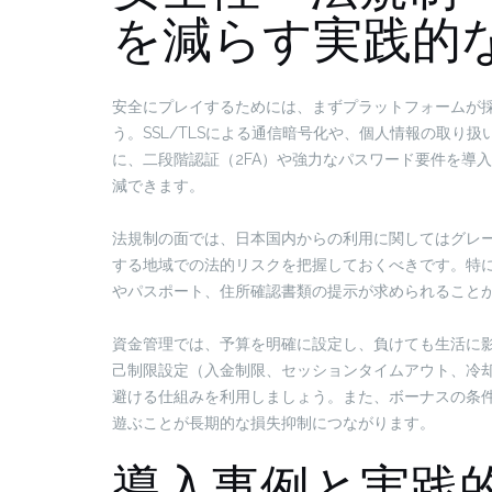
を減らす実践的
安全にプレイするためには、まずプラットフォームが
う。SSL/TLSによる通信暗号化や、個人情報の取り
に、二段階認証（2FA）や強力なパスワード要件を導
減できます。
法規制の面では、日本国内からの利用に関してはグレ
する地域での法的リスクを把握しておくべきです。特に
やパスポート、住所確認書類の提示が求められること
資金管理では、予算を明確に設定し、負けても生活に
己制限設定（入金制限、セッションタイムアウト、冷
避ける仕組みを利用しましょう。また、ボーナスの条
遊ぶことが長期的な損失抑制につながります。
導入事例と実践