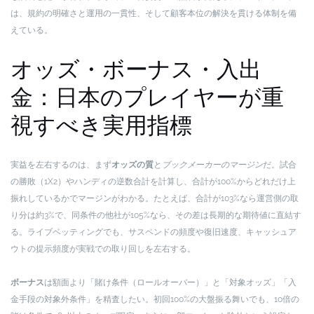
は、規約の明確さと運用の一貫性、そして顧客本位の解決を貫ける体制を備
えている。
オッズ・ボーナス・入出
金：日本のプレイヤーが重
視すべき実用指標
実益を左右するのは、まず
オッズの質
と
ブックメーカーのマージン
だ。試合
の勝敗（1X2）やハンディの逆数合計を計算し、合計が100%からどれだけ上
振れしているかでマージンがわかる。たとえば、合計が103%なら運営側の取
り分は約3%で、同条件の他社が105%なら、その差は長期的な期待値に直結す
る。ライブベッティングでも、サスペンドの頻度や復旧速度、キャッシュア
ウトの提示頻度が実戦での取り回しを左右する。
ボーナス
は額面より「賭け条件（ロールオーバー）」と「対象オッズ」「入
金手段の対象外条件」を精査したい。初回100%の大盤振る舞いでも、10倍の