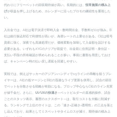
代わりにフリーベットの回収期待値が高い。長期的には、
恒常施策の積み上
げ
が収益を押し上げるため、カレンダーに沿ったプロモの継続性を重視した
い。
入出金では、A社は電子決済で即時入金・数時間出金、手数料ゼロが強み。B
社は銀行振込対応で利便性が高いが、為替レートの上乗せがある。C社は暗号
資産に強く、深夜でも高速処理だが、価格変動を加味して入金額を設計する
必要がある。いずれも
KYCのクリア
が前提で、出金前に住所証明・身分証・
支払い手段の所有確認が求められることが多い。事前に書類を用意しておけ
ば、キャンペーン時の払い戻し遅延を回避しやすい。
実戦では、例えばサッカーのアジアンハンディで0.5ラインの乖離を狙うプレ
イヤーは、A社の低マージンとB社の迅速なライブ更新を併用し、試合の節目
でベットを分散させる戦略が有効になる。プロップ中心ならC社のライン充実
が値千金だ。さらに、
UI/UXの快適さ
—ベットビルダーの直感的操作、試合
ごとのスタッツ表示、履歴のエクスポート—は、取引コストを大幅に削減す
る。ランキングで上位のサイトは、この「速さ×正確さ×透明性」の三点を落と
し込んでおり、結果としてミスベットやタイムロスが減り、期待値の積み上