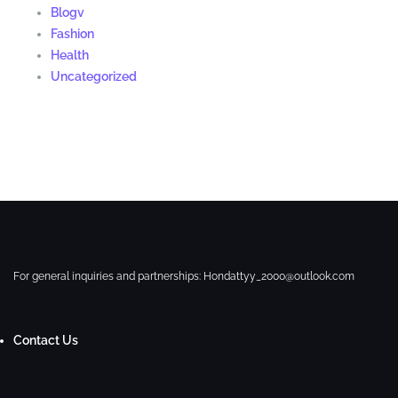
Blogv
Fashion
Health
Uncategorized
For general inquiries and partnerships:
Hondattyy_2000@outlook.com
Contact Us