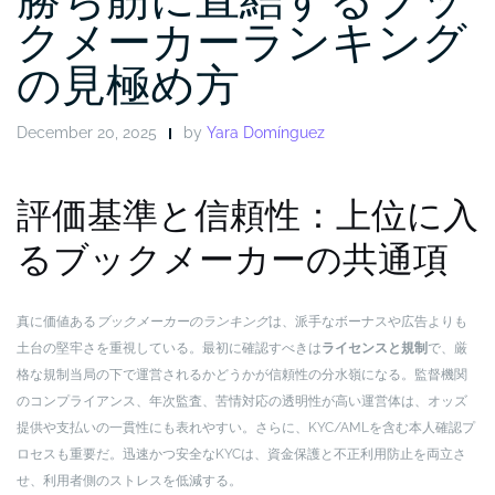
クメーカーランキング
の見極め方
December 20, 2025
by
Yara Domínguez
評価基準と信頼性：上位に入
るブックメーカーの共通項
真に価値ある
ブックメーカーのランキング
は、派手なボーナスや広告よりも
土台の堅牢さを重視している。最初に確認すべきは
ライセンスと規制
で、厳
格な規制当局の下で運営されるかどうかが信頼性の分水嶺になる。監督機関
のコンプライアンス、年次監査、苦情対応の透明性が高い運営体は、オッズ
提供や支払いの一貫性にも表れやすい。さらに、KYC/AMLを含む本人確認プ
ロセスも重要だ。迅速かつ安全なKYCは、資金保護と不正利用防止を両立さ
せ、利用者側のストレスを低減する。