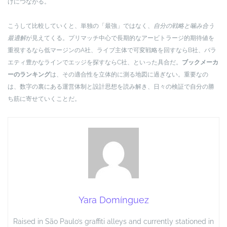
げにつながる。
こうして比較していくと、単独の「最強」ではなく、
自分の戦略と噛み合う
最適解
が見えてくる。プリマッチ中心で長期的なアービトラージ的期待値を
重視するなら低マージンのA社、ライブ主体で可変戦略を回すならB社、バラ
エティ豊かなラインでエッジを探すならC社、といった具合だ。
ブックメーカ
ーのランキング
は、その適合性を立体的に測る地図に過ぎない。重要なの
は、数字の裏にある運営体制と設計思想を読み解き、日々の検証で自分の勝
ち筋に寄せていくことだ。
Yara Domínguez
Raised in São Paulo’s graffiti alleys and currently stationed in