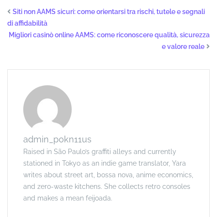
Siti non AAMS sicuri: come orientarsi tra rischi, tutele e segnali
di affidabilità
Migliori casinò online AAMS: come riconoscere qualità, sicurezza
e valore reale
admin_p0kn11us
Raised in São Paulo’s graffiti alleys and currently
stationed in Tokyo as an indie game translator, Yara
writes about street art, bossa nova, anime economics,
and zero-waste kitchens. She collects retro consoles
and makes a mean feijoada.