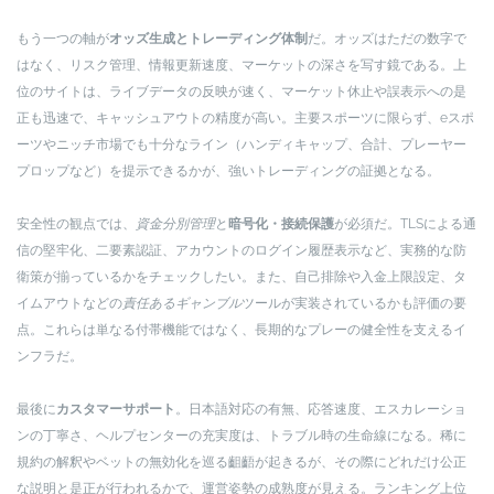
もう一つの軸が
オッズ生成とトレーディング体制
だ。オッズはただの数字で
はなく、リスク管理、情報更新速度、マーケットの深さを写す鏡である。上
位のサイトは、ライブデータの反映が速く、マーケット休止や誤表示への是
正も迅速で、キャッシュアウトの精度が高い。主要スポーツに限らず、eスポ
ーツやニッチ市場でも十分なライン（ハンディキャップ、合計、プレーヤー
プロップなど）を提示できるかが、強いトレーディングの証拠となる。
安全性の観点では、
資金分別管理
と
暗号化・接続保護
が必須だ。TLSによる通
信の堅牢化、二要素認証、アカウントのログイン履歴表示など、実務的な防
衛策が揃っているかをチェックしたい。また、自己排除や入金上限設定、タ
イムアウトなどの
責任あるギャンブル
ツールが実装されているかも評価の要
点。これらは単なる付帯機能ではなく、長期的なプレーの健全性を支えるイ
ンフラだ。
最後に
カスタマーサポート
。日本語対応の有無、応答速度、エスカレーショ
ンの丁寧さ、ヘルプセンターの充実度は、トラブル時の生命線になる。稀に
規約の解釈やベットの無効化を巡る齟齬が起きるが、その際にどれだけ公正
な説明と是正が行われるかで、運営姿勢の成熟度が見える。ランキング上位