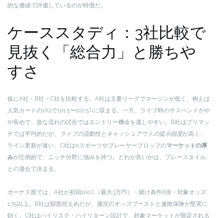
的な価値で評価しているのが特徴だ。
ケーススタディ：3社比較で
見抜く「総合力」と勝ちや
すさ
仮にA社・B社・C社を比較する。A社は主要リーグでマージンが低く、例えば
人気カードの1X2で101.5〜102.5%に収まる。一方、ライブ時のサスペンドがや
や長めで、急な流れの試合ではエントリー機会を逃しやすい。B社はプリマッ
チでは平均的だが、
ライブの流動性とキャッシュアウトの提示頻度
が高く、
ライン更新が速い。C社はeスポーツやプレーヤープロップの
マーケットの厚
み
が圧倒的で、ニッチ分野に強みを持つ。どれが良いかは、プレースタイル
との適合で決まる。
ボーナス面では、A社が初回100%（最大3万円）・賭け条件8倍・対象オッズ
1.75以上。B社は額面控えめだが、週次のオッズブーストと連敗保険が堅実に
効く。C社はハイリスク・ハイリターン設計で、対象マーケットが限定される