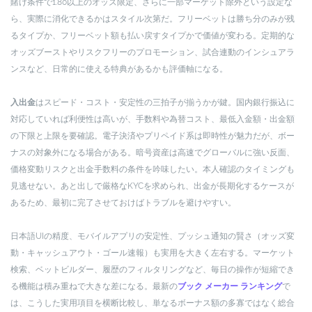
賭け条件で1.80以上のオッズ限定、さらに一部マーケット除外という設定な
ら、実際に消化できるかはスタイル次第だ。フリーベットは勝ち分のみが残
るタイプか、フリーベット額も払い戻すタイプかで価値が変わる。定期的な
オッズブーストやリスクフリーのプロモーション、試合連動のインシュアラ
ンスなど、日常的に使える特典があるかも評価軸になる。
入出金
はスピード・コスト・安定性の三拍子が揃うかが鍵。国内銀行振込に
対応していれば利便性は高いが、手数料や為替コスト、最低入金額・出金額
の下限と上限を要確認。電子決済やプリペイド系は即時性が魅力だが、ボー
ナスの対象外になる場合がある。暗号資産は高速でグローバルに強い反面、
価格変動リスクと出金手数料の条件を吟味したい。本人確認のタイミングも
見逃せない。あと出しで厳格なKYCを求められ、出金が長期化するケースが
あるため、最初に完了させておけばトラブルを避けやすい。
日本語UIの精度、モバイルアプリの安定性、プッシュ通知の賢さ（オッズ変
動・キャッシュアウト・ゴール速報）も実用を大きく左右する。マーケット
検索、ベットビルダー、履歴のフィルタリングなど、毎日の操作が短縮でき
る機能は積み重ねで大きな差になる。最新の
ブック メーカー ランキング
で
は、こうした実用項目を横断比較し、単なるボーナス額の多寡ではなく総合