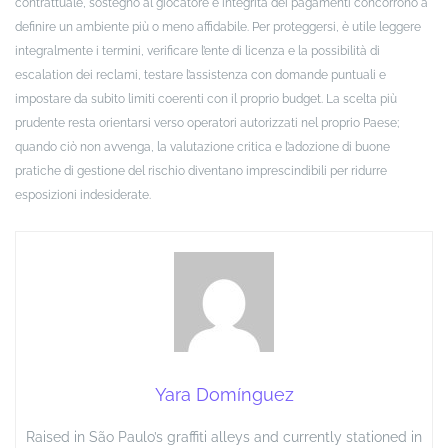
contrattuale, sostegno al giocatore e integrità dei pagamenti concorrono a
definire un ambiente più o meno affidabile. Per proteggersi, è utile leggere
integralmente i termini, verificare l’ente di licenza e la possibilità di
escalation dei reclami, testare l’assistenza con domande puntuali e
impostare da subito limiti coerenti con il proprio budget. La scelta più
prudente resta orientarsi verso operatori autorizzati nel proprio Paese;
quando ciò non avvenga, la valutazione critica e l’adozione di buone
pratiche di gestione del rischio diventano imprescindibili per ridurre
esposizioni indesiderate.
Yara Domínguez
Raised in São Paulo’s graffiti alleys and currently stationed in