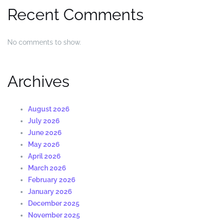
Recent Comments
No comments to show.
Archives
August 2026
July 2026
June 2026
May 2026
April 2026
March 2026
February 2026
January 2026
December 2025
November 2025