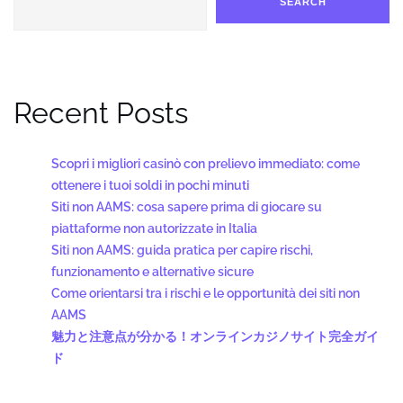
SEARCH
Recent Posts
Scopri i migliori casinò con prelievo immediato: come
ottenere i tuoi soldi in pochi minuti
Siti non AAMS: cosa sapere prima di giocare su
piattaforme non autorizzate in Italia
Siti non AAMS: guida pratica per capire rischi,
funzionamento e alternative sicure
Come orientarsi tra i rischi e le opportunità dei siti non
AAMS
魅力と注意点が分かる！オンラインカジノサイト完全ガイ
ド