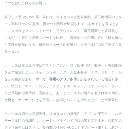
イブを使い分けるのが賢い。
安心して遊ぶための第一条件は、ライセンスと監査体制。第三者機関のリタ
ーン率検証や
RNG
監査、資金分別管理が明記されているサイトを選ぶとよ
い。入出金はクレジットカード、電子ウォレット、暗号資産など多様化して
いるが、手数料と反映スピードを比較し、普段使いの口座に近い手段を選ぶ
と管理が簡単になる。日本語サポートの有無や、トラブル時の対応速度も見
逃せない。
ボーナスは軍資金を伸ばすチャンスだが、賭け条件（賭け要件）と有効期限
を必ず確認しよう。キャッシュボーナス、入金不要ボーナス、フリーロール
などの種類があり、
ポーカー専用のクリア条件
が設定されている場合も多
い。特にトーナメントのフリーチケットや、キャッシュゲームのレイクバッ
クは長期的な期待値に直結する。あくまで「本来の勝率を底上げする補助」
と捉え、ボーナスだけを目当てに無理なハンドを増やさないことが重要だ。
モバイル最適化は必須要件。縦向きUIでの操作性、アプリの安定性、マルチ
テーブル時の視認性は、ハードなグラインドでは結果を左右する。短時間の
スキマ練習にはスマホ、長時間の検討やHUDなしでのノート取りにはPCと、