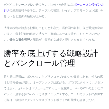
デバイスをシーンで使い分けたい。比較・検討時には
ポーカー オンラインカ
ジノ
の最新情報を参考に、テーブルの種類、レイク、プロモーション設計を
見比べると選択の精度が上がる。
法律や税制の観点も把握しておくと安心だ。居住国の規制、仮想通貨換金時
の扱い、収支記録の保存方法など、事前にルールを決めておくとブレがな
い。
健全な資金管理
と記録が、長期的な成長と楽しさを支えてくれる。
勝率を底上げする戦略設計
とバンクロール管理
勝ち筋の基盤は、ポジションとプリフロップのレンジ設計にある。後ろの席
ほど情報優位が増し、オープンレンジは広がる。UTGではタイトに、ボタン
では広く。3ベットはバリューとブロッカーを意識し、AxoやKQoのような
ブ
ロッカー効果
を持つハンドは適度にミックスする。コールでポットに参加す
る際は、後続のアクションやスプリットポットの可能性も評価したい。