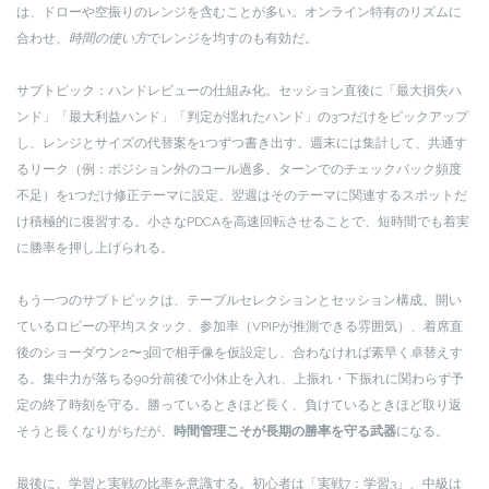
は、ドローや空振りのレンジを含むことが多い。オンライン特有のリズムに
合わせ、
時間の使い方
でレンジを均すのも有効だ。
サブトピック：ハンドレビューの仕組み化。セッション直後に「最大損失ハ
ンド」「最大利益ハンド」「判定が揺れたハンド」の3つだけをピックアップ
し、レンジとサイズの代替案を1つずつ書き出す。週末には集計して、共通す
るリーク（例：ポジション外のコール過多、ターンでのチェックバック頻度
不足）を1つだけ修正テーマに設定。翌週はそのテーマに関連するスポットだ
け積極的に復習する。小さなPDCAを高速回転させることで、短時間でも着実
に勝率を押し上げられる。
もう一つのサブトピックは、テーブルセレクションとセッション構成。開い
ているロビーの平均スタック、参加率（VPIPが推測できる雰囲気）、着席直
後のショーダウン2〜3回で相手像を仮設定し、合わなければ素早く卓替えす
る。集中力が落ちる90分前後で小休止を入れ、上振れ・下振れに関わらず予
定の終了時刻を守る。勝っているときほど長く、負けているときほど取り返
そうと長くなりがちだが、
時間管理こそが長期の勝率を守る武器
になる。
最後に、学習と実戦の比率を意識する。初心者は「実戦7：学習3」、中級は