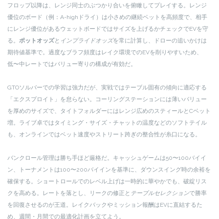
フロップ以降は、レンジ同士のぶつかり合いを俯瞰してプレイする。レンジ
優位のボード（例：A-highドライ）は小さめの継続ベットを高頻度で、相手
にレンジ優位があるウェットボードではサイズを上げるかチェックでEVを守
る。
ポットオッズ
と
インプライドオッズ
を常に計算し、ドローの追いかけは
期待値基準で。過度なブラフ頻度はレイク環境でのEVを削りやすいため、
低〜中レートではバリュー寄りの構成が有効だ。
GTOソルバーでの学習は強力だが、実戦ではテーブル固有の傾向に適応する
「エクスプロイト」を怠らない。コーリングステーションには薄いバリュー
を厚めのサイズで、タイトフォルダーにはレンジ広めのスティールとCベット
増。ライブ卓ではタイミング・サイズ・チャットの温度などのソフトテイル
も、オンラインではベット速度やストリート跨ぎの整合性が糸口になる。
バンクロール管理は勝ち手ほど厳格だ。キャッシュゲームは50〜100バイイ
ン、トーナメントは100〜200バイインを基準に、ダウンスイング時の余裕を
確保する。ショートロールでのレベル上げは一時的に華やかでも、破綻リス
クを高める。レートを落とし、リークの修正と
テーブルセレクション
で勝率
を回復させるのが王道。レイクバックやミッション報酬はEVに直結するた
め、週間・月間での最適化計画を立てよう。