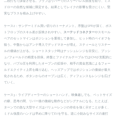
二段打ちで課金させる。ブラフはリバーでのスリーバレル頻度を絞り、ミス
ドローの自然な候補に限定する。結果としてレイクの影響を受けにくい、堅
実なプラスを積み上げやすい。
ケース2：サンデーミドル買い切りのトーナメント。序盤はSPRが深く、ポス
トフロップのスキル差が反映されやすい。
スーテッドコネクター
やスモール
ペアのセットマインはポジションを重視して参加し、ヒット時のペイオフを
狙う。中盤からはアンテ導入でデッドマネーが増え、スティールとリスチー
ルの価値が上がる。ショートスタック時はナッシュレンジを目安に、プッシ
ュ/フォールドの精度を担保。終盤とファイナルテーブルではICMが支配的に
なり、バブル圧を利用したオープンの拡張や、相手の賞金意識によるフォー
ルドエクイティ上昇を織り込む。ヘッズアップではポジションの価値が最大
化されるため、ボタンからのオープンは広く、ディフェンスもレンジを広げ
ていく。
ケース3：ライブディーラーのショートハンド。映像越しでも、ベットサイズ
の癖、思考の間、リバー後の微細な動作などがシグナルになる。たとえば、
ターンでの急な大型サイズはバリューレンジの存在を強く示すことが多く、
ミドル強度のハンドは早めに降りてEVを守る。逆に小刻みなサイズの連打