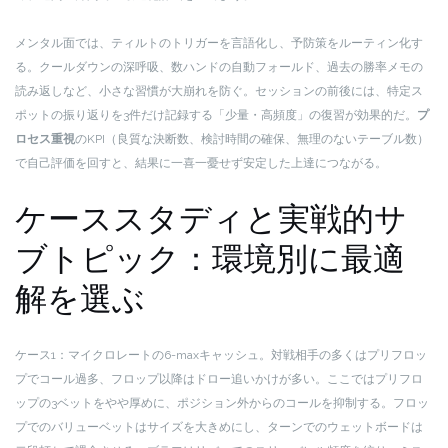
メンタル面では、ティルトのトリガーを言語化し、予防策をルーティン化す
る。クールダウンの深呼吸、数ハンドの自動フォールド、過去の勝率メモの
読み返しなど、小さな習慣が大崩れを防ぐ。セッションの前後には、特定ス
ポットの振り返りを3件だけ記録する「少量・高頻度」の復習が効果的だ。
プ
ロセス重視
のKPI（良質な決断数、検討時間の確保、無理のないテーブル数）
で自己評価を回すと、結果に一喜一憂せず安定した上達につながる。
ケーススタディと実戦的サ
ブトピック：環境別に最適
解を選ぶ
ケース1：マイクロレートの6-maxキャッシュ。対戦相手の多くはプリフロッ
プでコール過多、フロップ以降はドロー追いかけが多い。ここではプリフロ
ップの3ベットをやや厚めに、ポジション外からのコールを抑制する。フロッ
プでのバリューベットはサイズを大きめにし、ターンでのウェットボードは