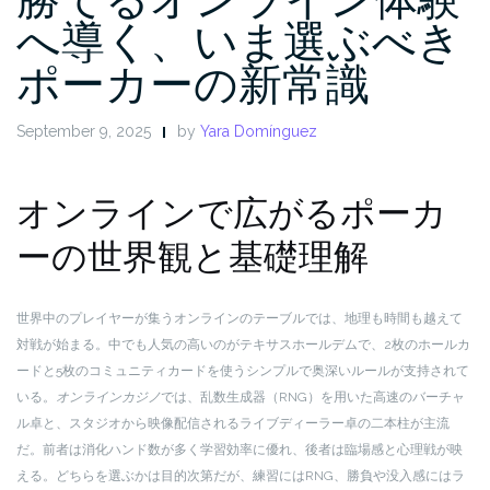
へ導く、いま選ぶべき
ポーカーの新常識
September 9, 2025
by
Yara Domínguez
オンラインで広がるポーカ
ーの世界観と基礎理解
世界中のプレイヤーが集うオンラインのテーブルでは、地理も時間も越えて
対戦が始まる。中でも人気の高いのがテキサスホールデムで、2枚のホールカ
ードと5枚のコミュニティカードを使うシンプルで奥深いルールが支持されて
いる。
オンラインカジノ
では、乱数生成器（RNG）を用いた高速のバーチャ
ル卓と、スタジオから映像配信されるライブディーラー卓の二本柱が主流
だ。前者は消化ハンド数が多く学習効率に優れ、後者は臨場感と心理戦が映
える。どちらを選ぶかは目的次第だが、練習にはRNG、勝負や没入感にはラ