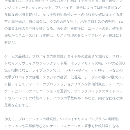
決済面では、入金の即時性と出金の速さが満足度を左右する。銀行送金、ク
レジットカード、eウォレット、プリペイド、場合によっては暗号資産など、
多様な選択肢を提供し、かつ手数料や為替レートの情報を明確に提示する運
営が高評価だ。特に出金は、KYCの迅速な完了、承認プロセスの透明性、1日
の出金上限の合理性が鍵となる。法令遵守を前提に、ユーザーの身元確認を
適切かつスムーズに行う体制は、リスク管理のみならずプレイヤー保護にも
有効だ。
ゲームの品質は、プロバイダの多様性とタイトルの豊富さで測れる。スロッ
トならメガウェイズやジャックポット系、ボラティリティの幅、RTPの公開状
況が指標になる。ライブカジノでは、EvolutionやPragmatic Play Liveなどの
大手プロバイダの採用、スタジオの画質、低遅延、テーブルの最小/最大ベッ
ト幅、そしてディーラーのプロフェッショナリズムが評価対象だ。テーブル
ゲームはルールのバリエーションが重要で、ブラックジャックのサイドベッ
トやルーレットの特別ベット、バカラの手数料ルールなど、細かな仕様が満
足度を左右する。
加えて、プロモーションの継続性、VIP/ロイヤリティプログラムの透明性、
ミッションや実績解除などのゲーミフィケーション要素も比較対象になる。