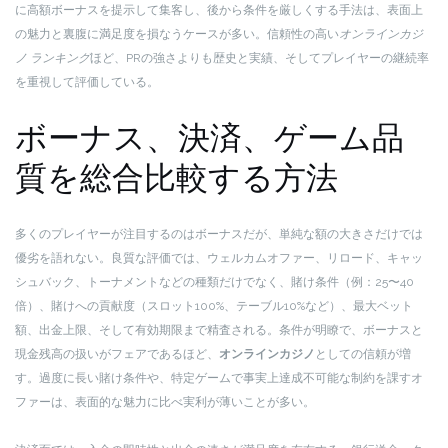
に高額ボーナスを提示して集客し、後から条件を厳しくする手法は、表面上
の魅力と裏腹に満足度を損なうケースが多い。信頼性の高い
オンラインカジ
ノ ランキング
ほど、PRの強さよりも歴史と実績、そしてプレイヤーの継続率
を重視して評価している。
ボーナス、決済、ゲーム品
質を総合比較する方法
多くのプレイヤーが注目するのはボーナスだが、単純な額の大きさだけでは
優劣を語れない。良質な評価では、ウェルカムオファー、リロード、キャッ
シュバック、トーナメントなどの種類だけでなく、賭け条件（例：25〜40
倍）、賭けへの貢献度（スロット100%、テーブル10%など）、最大ベット
額、出金上限、そして有効期限まで精査される。条件が明瞭で、ボーナスと
現金残高の扱いがフェアであるほど、
オンラインカジノ
としての信頼が増
す。過度に長い賭け条件や、特定ゲームで事実上達成不可能な制約を課すオ
ファーは、表面的な魅力に比べ実利が薄いことが多い。