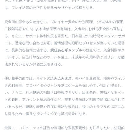
テストを経たRNG（乱数生成器）の採用、RTP（理論上の還元率）の公開
は、プレイ結果の公正性を測る分かりやすい指標となる。
資金面の保全も欠かせない。プレイヤー資金の分別管理、KYC/AMLの厳守、
二段階認証やTLSによる通信保護の有無は、入出金における安全性へ直結す
る。さらに、サポート体制の質も重要だ。日本語での24時間カスタマーサポ
ート、迅速な問い合わせ対応、苦情処理の透明なプロセスが整っている運営
は、長期的な信頼に値する。
責任あるギャンブル
の観点では、入金制限やク
ールオフ、自己排除などのツールを備え、未成年の利用を防ぐポリシーが徹
底されているかが評価に反映される。
使い勝手の面では、サイトの読み込み速度、モバイル最適化、検索やフィル
タの利便性、プロバイダやジャンル別にゲームを探しやすい設計が望まし
い。さらに、利用規約の明快さは軽視できない。出金条件、無効となるベッ
トの範囲、アカウント凍結条件など、重要な条項ほど明確で簡潔に示されて
いるべきだ。曖昧な表現や過度に複雑な規約は、後々のトラブルの温床にな
り得るため、優良な
ランキング
では減点対象になる。
最後に、コミュニティの評判や長期的な運営安定性にも注目したい。短期的