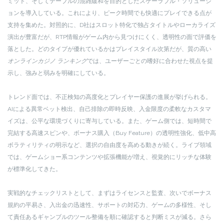
ミット、そしてテーブルの混雑緩和を目的としたスケーラブル・ソリューシ
ョンを導入している。これにより、ピーク時間でも快適にプレイできる点が
支持を集めた。対照的に、D社はスロット特化で独占タイトルやローカライズ
演出が豊富だが、RTP情報がゲーム内から見つけにくく、透明性の面で評価を
落とした。どのタイプが優れているかはプレイスタイル次第だが、質の高い
オンラインカジノ ランキング
では、ユーザーごとの嗜好に合わせた視点を提
示し、強みと弱みを明確にしている。
トレンド面では、不正検知の高度化とプレイヤー保護の進展が挙げられる。
AIによる異常ベット検出、自己排除の即時反映、入金限度の柔軟なカスタマ
イズは、公平な環境づくりに寄与している。また、ゲーム側では、短時間で
完結する高速スピンや、ボーナス購入（Buy Feature）の透明性強化、低中高
ボラティリティの明示など、選択の自由度を高める動きが続く。ライブ領域
では、ゲームショー系コンテンツや拡張機能が増え、視覚的にリッチな体験
が標準化してきた。
実戦的なチェックリストとして、まずはライセンスと監査、次いでボーナス
規約の平易さ、入出金の迅速性、サポートの対応力、ゲームの多様性、そし
て責任あるギャンブルのツール整備を順に確認すると判断ミスが減る。さら