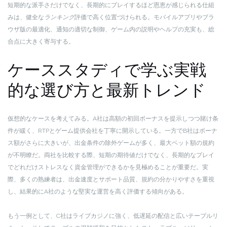
短期的な派手さだけでなく、長期的にプレイするほど恩恵が感じられる仕組
みは、健全な
ランキング
評価で高く位置づけられる。モバイルアプリやブラ
ウザ版の最適化、通知の適切な制御、ゲーム内の説明やヘルプの充実も、総
合点に大きく寄与する。
ケーススタディで学ぶ実戦
的な選び方と最新トレンド
仮想的なケースを考えてみる。A社は高額の初回ボーナスを提示しつつ賭け条
件が緩く、RTPとゲーム提供会社を丁寧に開示している。一方でB社はボーナ
ス額がさらに大きいが、出金条件の除外ゲームが多く、最大ベット額の規約
が不明瞭だ。両社を比較する際、短期の期待値だけでなく、長期的なプレイ
でどれだけストレスなく資金管理ができるかを見極めることが重要だ。実
際、多くの熟練者は、出金速度とサポート品質、規約の分かりやすさを重視
し、結果的にA社のような堅実な運営を高く評価する傾向がある。
もう一例として、C社はライブカジノに強く、低遅延の配信と広いテーブルリ