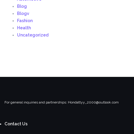
Blog
Blogv
Fashion
Health
Uncategorized
For general inquiries and partnerships:
Hondattyy_2000@outlook.com
Contact Us