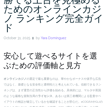
ためのオンラインカジ
ノ ランキング完全ガイ
ド
October 31, 2025
by
Yara Domínguez
安心して遊べるサイトを選
ぶための評価軸と見方
オンラインカジノ
の選定で最も重要なのは、華やかなボーナスや派手な広告
ではなく、基礎となる安全性と透明性だと考えられている。信頼できる
ラン
キング
は、まず運営の正当性から評価を始める。具体的には、マルタや英国
のような厳格な規制当局の
ライセンス
、あるいは第三者機関による監査やペ
イアウトの検証が確立しているかを確認することが肝心だ。eCOGRAやGLIの