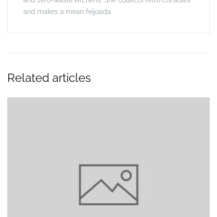
and zero-waste kitchens. She collects retro consoles
and makes a mean feijoada.
Related articles