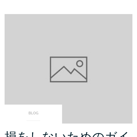
BLOG
損をしないためのガイ