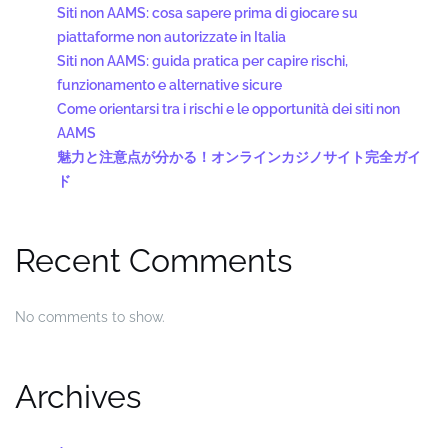
Siti non AAMS: cosa sapere prima di giocare su
piattaforme non autorizzate in Italia
Siti non AAMS: guida pratica per capire rischi,
funzionamento e alternative sicure
Come orientarsi tra i rischi e le opportunità dei siti non
AAMS
魅力と注意点が分かる！オンラインカジノサイト完全ガイ
ド
Recent Comments
No comments to show.
Archives