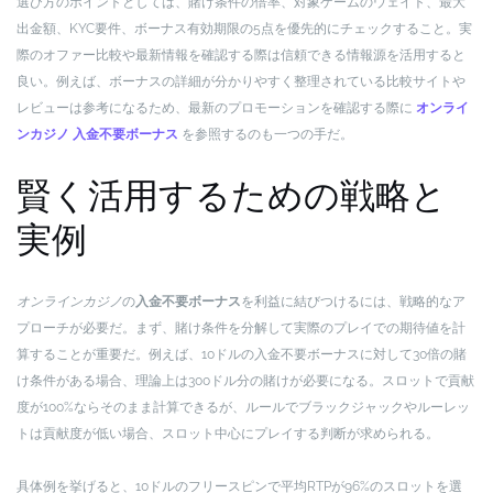
選び方のポイントとしては、賭け条件の倍率、対象ゲームのウェイト、最大
出金額、KYC要件、ボーナス有効期限の5点を優先的にチェックすること。実
際のオファー比較や最新情報を確認する際は信頼できる情報源を活用すると
良い。例えば、ボーナスの詳細が分かりやすく整理されている比較サイトや
レビューは参考になるため、最新のプロモーションを確認する際に
オンライ
ンカジノ 入金不要ボーナス
を参照するのも一つの手だ。
賢く活用するための戦略と
実例
オンラインカジノ
の
入金不要ボーナス
を利益に結びつけるには、戦略的なア
プローチが必要だ。まず、賭け条件を分解して実際のプレイでの期待値を計
算することが重要だ。例えば、10ドルの入金不要ボーナスに対して30倍の賭
け条件がある場合、理論上は300ドル分の賭けが必要になる。スロットで貢献
度が100%ならそのまま計算できるが、ルールでブラックジャックやルーレッ
トは貢献度が低い場合、スロット中心にプレイする判断が求められる。
具体例を挙げると、10ドルのフリースピンで平均RTPが96%のスロットを選