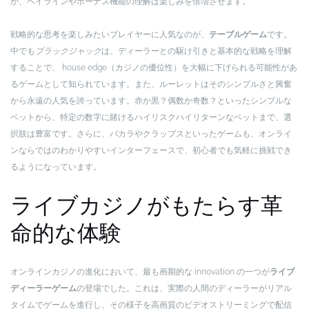
が、ペイラインやボーナス機能の理解は楽しみを倍増させます。
戦略的な思考を楽しみたいプレイヤーに人気なのが、
テーブルゲーム
です。
中でも
ブラックジャック
は、ディーラーとの駆け引きと基本的な戦略を理解
することで、 house edge（カジノの優位性）を大幅に下げられる可能性があ
るゲームとして知られています。また、ルーレットはそのシンプルさと興奮
から永遠の人気を誇っています。赤か黒？偶数か奇数？といったシンプルな
ベットから、特定の数字に賭けるハイリスクハイリターンなベットまで、選
択肢は豊富です。さらに、バカラやクラップスといったゲームも、オンライ
ンならではのわかりやすいインターフェースで、初心者でも気軽に挑戦でき
るようになっています。
ライブカジノがもたらす革
命的な体験
オンラインカジノの進化において、最も画期的な innovation の一つが
ライブ
ディーラーゲーム
の登場でした。これは、実際の人間のディーラーがリアル
タイムでゲームを進行し、その様子を高画質のビデオストリーミングで配信