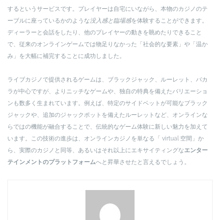
するというサービスです。プレイヤーは自宅にいながら、本物のカジノのテ
ーブルに座っているかのような
没入感と臨場感
を体験することができます。
ディーラーと会話をしたり、他のプレイヤーの動きを眺めたりできること
で、従来のオンラインゲームでは物足りなかった「社会的な要素」や「温か
み」を大幅に補完することに成功しました。
ライブカジノで提供されるゲームは、ブラックジャック、ルーレット、バカ
ラが中心ですが、よりニッチなゲームや、独自の特典を備えたバリエーショ
ンも数多く生まれています。例えば、特定のサイドベットが可能なブラック
ジャックや、追加のジャックポットを備えたルーレットなど、オンラインな
らではの機能が融合することで、伝統的なゲーム体験に新しい魅力を加えて
います。この技術の進歩は、オンラインカジノを単なる「 virtual 空間」か
ら、実際のカジノと同等、あるいはそれ以上にエキサイティングな
エンター
テインメントのプラットフォーム
へと昇華させたと言えるでしょう。