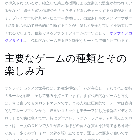
が導入されているか、独立した第三者機関による定期的な監査が行われてい
るかなど、
資金と個人情報のセキュリティ対策
もチェックする必要がありま
す。プレイヤーの評判やレビューを参考にし、出金条件やカスタマーサポー
トの対応も含めて総合的に判断することが、楽しく安全なプレイを約束して
くれるでしょう。信頼できるプラットフォームの一つとして、
オンラインカ
ジノサイト
は、包括的なゲーム選択肢と堅実なサービスで知られています。
主要なゲームの種類とその
楽しみ方
オンラインカジノの世界には、多種多様なゲームが存在し、それぞれが独特
のルールと戦略、そして魅力を持っています。まず代表的なゲームと言え
ば、何と言っても
スロットマシン
です。その人気は圧倒的で、テーマは古典
的なフルーツマシンから、映画やコミックをモチーフにした最新のビデオス
ロットまで実に様々です。特に
プログレッシブジャックポット
を備えたスロ
ットは、一度のスピンで人生が変わるほどの莫大な賞金を獲得できる可能性
があり、多くのプレイヤーの夢を駆り立てます。運任せの要素が強いです