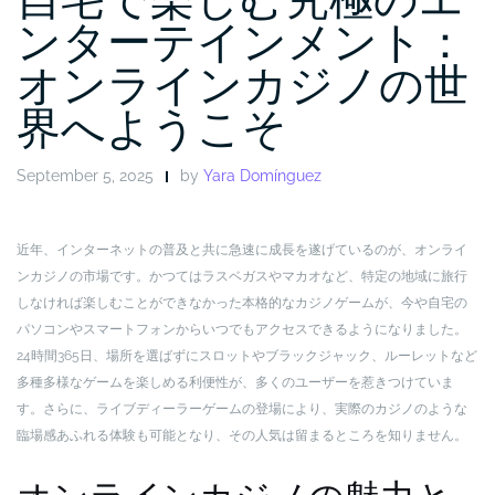
ンターテインメント：
オンラインカジノの世
界へようこそ
September 5, 2025
by
Yara Domínguez
近年、インターネットの普及と共に急速に成長を遂げているのが、オンライ
ンカジノの市場です。かつてはラスベガスやマカオなど、特定の地域に旅行
しなければ楽しむことができなかった本格的なカジノゲームが、今や自宅の
パソコンやスマートフォンからいつでもアクセスできるようになりました。
24時間365日、場所を選ばずにスロットやブラックジャック、ルーレットなど
多種多様なゲームを楽しめる利便性が、多くのユーザーを惹きつけていま
す。さらに、ライブディーラーゲームの登場により、実際のカジノのような
臨場感あふれる体験も可能となり、その人気は留まるところを知りません。