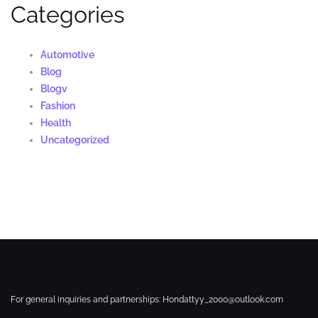
Categories
Automotive
Blog
Blogv
Fashion
Health
Uncategorized
For general inquiries and partnerships:
Hondattyy_2000@outlook.com