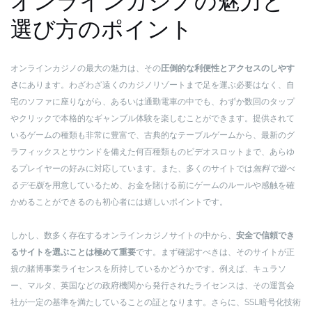
オンラインカジノの魅力と
選び方のポイント
オンラインカジノの最大の魅力は、その
圧倒的な利便性とアクセスのしやす
さ
にあります。わざわざ遠くのカジノリゾートまで足を運ぶ必要はなく、自
宅のソファに座りながら、あるいは通勤電車の中でも、わずか数回のタップ
やクリックで本格的なギャンブル体験を楽しむことができます。提供されて
いるゲームの種類も非常に豊富で、古典的なテーブルゲームから、最新のグ
ラフィックスとサウンドを備えた何百種類ものビデオスロットまで、あらゆ
るプレイヤーの好みに対応しています。また、多くのサイトでは
無料で遊べ
るデモ版
を用意しているため、お金を賭ける前にゲームのルールや感触を確
かめることができるのも初心者には嬉しいポイントです。
しかし、数多く存在するオンラインカジノサイトの中から、
安全で信頼でき
るサイトを選ぶことは極めて重要
です。まず確認すべきは、そのサイトが正
規の賭博事業ライセンスを所持しているかどうかです。例えば、キュラソ
ー、マルタ、英国などの政府機関から発行されたライセンスは、その運営会
社が一定の基準を満たしていることの証となります。さらに、SSL暗号化技術