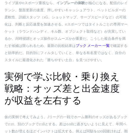
ライブ派やeスポーツ重視なら、
インプレーの体験
が核心になる。配信のレイ
テンシ、盤面更新の速度、押しやすいキャッシュアウト、ベットビルダーの
柔軟性、詳細スタッツ（xG、ショットマップ、サーブスピードなど）の可視
化は、判断と反応速度を加速させる。eスポーツではタイトルごとの専用マー
ケット（ラウンドハンディ、キル数、オブジェクト取得など）が充実してい
るか、
同時視聴
とオッズ操作がスムーズかが重要だ。こうした複合条件を満
たす候補は限られるため、最新の比較結果は
ブック メーカー 一覧
で確認する
と効率的だ。目的別にフィルタしていくと、単なる有名度ではなく、自分の
スタイルに最適化された「勝ちやすい土台」を見つけやすい。
実例で学ぶ比較・乗り換え
戦略：オッズ差と出金速度
が収益を左右する
仮の実例で考えてみよう。Jリーグの一戦でホーム勝利のオッズがあるブック
で2.10、別のブックで2.18とする。差は0.08に過ぎないように見えて、年間ベ
ット数が増えるほどインパクトは拡大する。例えば同額を100回賭ければ、期