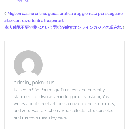
Migliori casino online: guida pratica e aggiornata per scegliere
siti sicuri, divertenti e trasparenti
本人確認不要で遊ぶという選択が映すオンラインカジノの現在地
admin_p0kn11us
Raised in São Paulo’s graffiti alleys and currently
stationed in Tokyo as an indie game translator, Yara
writes about street art, bossa nova, anime economics,
and zero-waste kitchens. She collects retro consoles
and makes a mean feijoada.