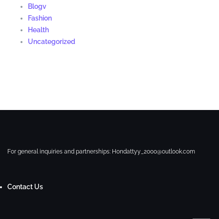
Blogv
Fashion
Health
Uncategorized
For general inquiries and partnerships:
Hondattyy_2000@outlook.com
Contact Us