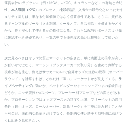
運営会社の
ライセンス
（例：MGA、UKGC、キュラソーなど）の有無と透明
性、
本人確認（KYC）
のプロセス、2段階認証、入出金の暗号化といったセキ
ュリティ周りは、単なる付加価値ではなく必要条件である。さらに、責任あ
るギャンブルのツール（入金制限、クールオフ、自己排除）を備えるかどう
かも、長く安心して使えるかの指標になる。これらは配当やボーナスより先
に確認すべき基礎であり、一覧の中でも優先度の高い比較軸として扱いた
い。
次に見るべきは
オッズ
の質とマーケットの広さだ。単に表面上の倍率が高い
か低いかではなく、マージン（ブックメーカーの取り分）を含めて判断する
視点が差を生む。例えばサッカーの1×2で合算オッズの逆数の総和（オーバー
ラウンド）を計算すれば、どれだけ「重い」マーケットかが見えてくる。
ラ
イブベッティング
に強いか、ベットビルダーや
キャッシュアウト
の柔軟性は
どうか、ニッチ競技やeスポーツ、プレーヤー別プロップなどの深さがある
か。プロモーションでは
オッズブースト
の頻度や上限、フリーベットの適用
条件（最小オッズ、ロールオーバー、対象リーグ）を丁寧に読み解くことが
不可欠だ。表面的な豪華さだけでなく、長期的な使い勝手と期待値に結びつ
く仕組みを見抜きたい。