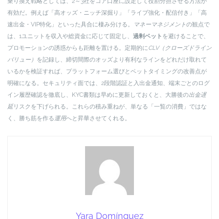
乗り換え戦略としては、2～3社をコア口座に設定して役割分担させる方法が
有効だ。例えば「高オッズ・ニッチ深掘り」「ライブ強化・配信付き」「高
速出金・VIP特化」といった具合に棲み分ける。
マネーマネジメント
の観点で
は、1ユニットを収入や総資金に応じて固定し、
過剰ベット
を避けることで、
プロモーションの誘惑からも距離を置ける。定期的に
CLV（クローズドライン
バリュー）
を記録し、締切間際のオッズより有利なラインをどれだけ取れて
いるかを検証すれば、プラットフォーム選びとベットタイミングの改善点が
明確になる。セキュリティ面では、2段階認証と入出金通知、端末ごとのログ
イン履歴確認を徹底し、KYC書類は早めに更新しておくと、大勝後の
出金遅
延
リスクを下げられる。これらの積み重ねが、単なる「一覧の消費」ではな
く、勝ち筋を作る
運用
へと昇華させてくれる。
Yara Domínguez