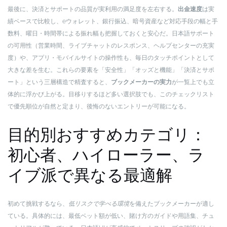
最後に、決済とサポートの品質が実利用の満足度を左右する。
出金速度
は実
績ベースで比較し、eウォレット、銀行振込、暗号資産など対応手段の幅と手
数料、曜日・時間帯による振れ幅も把握しておくと安心だ。日本語サポート
の可用性（営業時間、ライブチャットのレスポンス、ヘルプセンターの充実
度）や、アプリ・モバイルサイトの操作性も、毎日のタッチポイントとして
大きな差を生む。これらの要素を「安全性」「オッズと機能」「決済とサポ
ート」という三層構造で精査すると、
ブックメーカーの実力
が一覧上でも立
体的に浮かび上がる。目移りするほど多い選択肢でも、このチェックリスト
で優先順位が自然と定まり、後悔のないエントリーが可能になる。
目的別おすすめカテゴリ：
初心者、ハイローラー、ラ
イブ派で異なる最適解
初めて挑戦するなら、
低リスクで学べる環境
を備えたブックメーカーが適し
ている。具体的には、最低ベット額が低い、賭け方のガイドや用語集、チュ