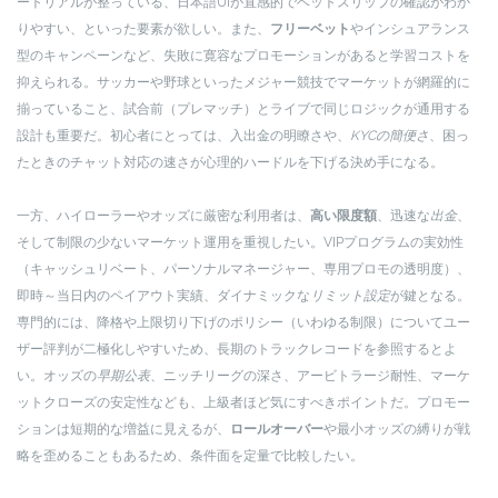
ートリアルが整っている、日本語UIが直感的でベットスリップの確認がわか
りやすい、といった要素が欲しい。また、
フリーベット
やインシュアランス
型のキャンペーンなど、失敗に寛容なプロモーションがあると学習コストを
抑えられる。サッカーや野球といったメジャー競技でマーケットが網羅的に
揃っていること、試合前（プレマッチ）とライブで同じロジックが通用する
設計も重要だ。初心者にとっては、入出金の明瞭さや、
KYCの簡便さ
、困っ
たときのチャット対応の速さが心理的ハードルを下げる決め手になる。
一方、ハイローラーやオッズに厳密な利用者は、
高い限度額
、迅速な
出金
、
そして制限の少ないマーケット運用を重視したい。VIPプログラムの実効性
（キャッシュリベート、パーソナルマネージャー、専用プロモの透明度）、
即時～当日内のペイアウト実績、ダイナミックな
リミット設定
が鍵となる。
専門的には、降格や上限切り下げのポリシー（いわゆる制限）についてユー
ザー評判が二極化しやすいため、長期のトラックレコードを参照するとよ
い。オッズの
早期公表
、ニッチリーグの深さ、アービトラージ耐性、マーケ
ットクローズの安定性なども、上級者ほど気にすべきポイントだ。プロモー
ションは短期的な増益に見えるが、
ロールオーバー
や最小オッズの縛りが戦
略を歪めることもあるため、条件面を定量で比較したい。