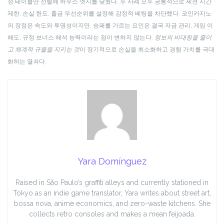
정 테이블만 선별해 하우스 엣지를 낮췄다. 두 사례 모두 공통적으로 세션 시간
제한, 손실 한도, 출금 우선순위를 설정해 감정적 베팅을 차단했다. 코인카지노
의 장점은 속도와 투명성이지만, 승패를 가르는 요인은 결국 자금 관리, 게임 이
해도, 규정·보너스 해석 능력이라는 점이 변하지 않는다.
정보의 비대칭을 줄이
고 체계적 규율을 지키는 것
이 장기적으로 손실을 최소화하고 경험 가치를 극대
화하는 열쇠다.
Yara Domínguez
Raised in São Paulo’s graffiti alleys and currently stationed in
Tokyo as an indie game translator, Yara writes about street art,
bossa nova, anime economics, and zero-waste kitchens. She
collects retro consoles and makes a mean feijoada.