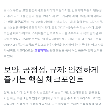
보너스 구조는 코인 환경에서도 유사하게 작동하지만, 암호화폐 특유의 변동성
이 추가 리스크를 만든다. 웰컴 보너스, 리로드, 캐시백, 레이크백은 매력적이지
만,
베팅 요구조건
(예: 30–40배), 게임별 기여도 차이, 최대 출금 한도, 시간 제한,
보너스 남용 규정이 촘촘히 엮여 있다. 코인 가치가 상승·하락하는 사이에 요구
조건을 채워야 하므로, 스테이블코인으로 보너스를 소화하거나 목표 금액을
헤
지
하는 방식이 유리할 수 있다. 입·출금 시에는 체인 선택 오류, 메모/태그 누락
(XRP·XLM 등), 네트워크 혼잡으로 인한 지연을 경계해야 한다. 국내외 비교 자료
와 신뢰도 체크리스트는
코인카지노
관련 정보를 통해 최신 동향과 함께 살펴볼
수 있다.
보안, 공정성, 규제: 안전하게
즐기는 핵심 체크포인트
첫째, 보안이다. 신뢰할 수 있는 코인카지노는 TLS로 암호화된 연결, 콜드월렛
기반 자산 보관,
2단계 인증
과 안티피싱 코드, 출금 주소 화이트리스트, 로그인
알림 같은 계정 보호 기능을 제공한다. 일부 플랫폼은 온체인 분석을 통해 이상