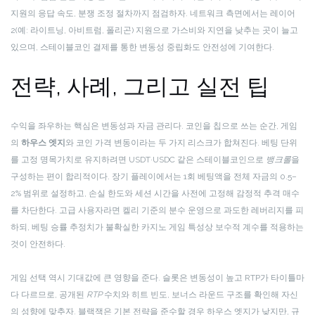
지원의 응답 속도, 분쟁 조정 절차까지 점검하자. 네트워크 측면에서는 레이어
2(예: 라이트닝, 아비트럼, 폴리곤) 지원으로 가스비와 지연을 낮추는 곳이 늘고
있으며, 스테이블코인 결제를 통한 변동성 중립화도 안전성에 기여한다.
전략, 사례, 그리고 실전 팁
수익을 좌우하는 핵심은 변동성과 자금 관리다. 코인을 칩으로 쓰는 순간, 게임
의
하우스 엣지
와 코인 가격 변동이라는 두 가지 리스크가 합쳐진다. 베팅 단위
를 고정 명목가치로 유지하려면 USDT·USDC 같은 스테이블코인으로
뱅크롤
을
구성하는 편이 합리적이다. 장기 플레이에서는 1회 베팅액을 전체 자금의 0.5–
2% 범위로 설정하고, 손실 한도와 세션 시간을 사전에 고정해 감정적 추격 매수
를 차단한다. 고급 사용자라면 켈리 기준의 분수 운영으로 과도한 레버리지를 피
하되, 베팅 승률 추정치가 불확실한 카지노 게임 특성상 보수적 계수를 적용하는
것이 안전하다.
게임 선택 역시 기대값에 큰 영향을 준다. 슬롯은 변동성이 높고 RTP가 타이틀마
다 다르므로, 공개된
RTP
수치와 히트 빈도, 보너스 라운드 구조를 확인해 자신
의 성향에 맞추자. 블랙잭은 기본 전략을 준수할 경우 하우스 엣지가 낮지만, 규