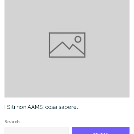
Siti non AAMS: cosa sapere…
Search