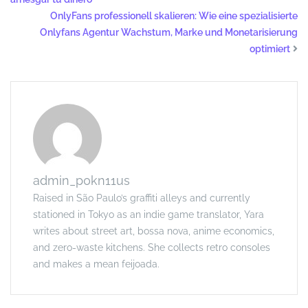
OnlyFans professionell skalieren: Wie eine spezialisierte
Onlyfans Agentur Wachstum, Marke und Monetarisierung
optimiert
admin_p0kn11us
Raised in São Paulo’s graffiti alleys and currently
stationed in Tokyo as an indie game translator, Yara
writes about street art, bossa nova, anime economics,
and zero-waste kitchens. She collects retro consoles
and makes a mean feijoada.