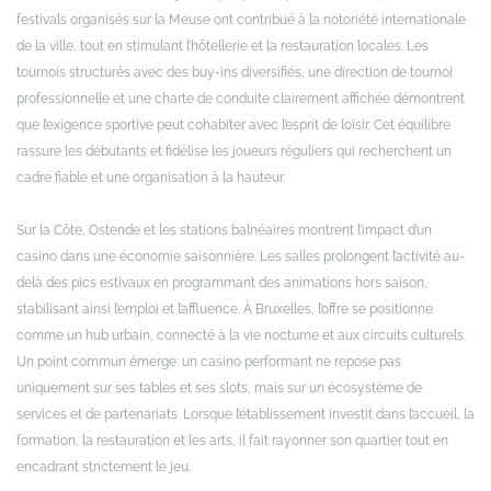
festivals organisés sur la Meuse ont contribué à la notoriété internationale
de la ville, tout en stimulant l’hôtellerie et la restauration locales. Les
tournois structurés avec des buy-ins diversifiés, une direction de tournoi
professionnelle et une charte de conduite clairement affichée démontrent
que l’exigence sportive peut cohabiter avec l’esprit de loisir. Cet équilibre
rassure les débutants et fidélise les joueurs réguliers qui recherchent un
cadre fiable et une organisation à la hauteur.
Sur la Côte, Ostende et les stations balnéaires montrent l’impact d’un
casino dans une économie saisonnière. Les salles prolongent l’activité au-
delà des pics estivaux en programmant des animations hors saison,
stabilisant ainsi l’emploi et l’affluence. À Bruxelles, l’offre se positionne
comme un hub urbain, connecté à la vie nocturne et aux circuits culturels.
Un point commun émerge: un casino performant ne repose pas
uniquement sur ses tables et ses slots, mais sur un écosystème de
services et de partenariats. Lorsque l’établissement investit dans l’accueil, la
formation, la restauration et les arts, il fait rayonner son quartier tout en
encadrant strictement le jeu.