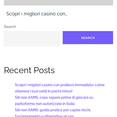
Scopri i migliori casinò con…
Search
SEARCH
Recent Posts
Scopri i migliori casinò con prelievo immediato: come
ottenere i tuoi soldi in pochi minuti
Siti non AAMS: cosa sapere prima di giocare su
piattaforme non autorizzate in Italia
Siti non AAMS: guida pratica per capire rischi,
funzionamento e alternative sicure