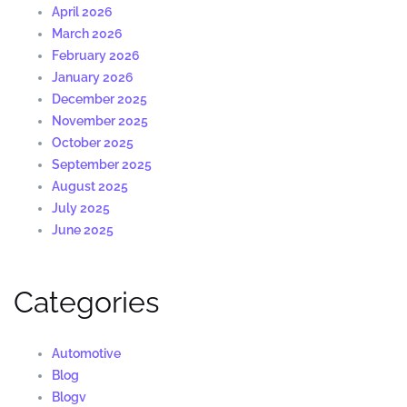
April 2026
March 2026
February 2026
January 2026
December 2025
November 2025
October 2025
September 2025
August 2025
July 2025
June 2025
Categories
Automotive
Blog
Blogv