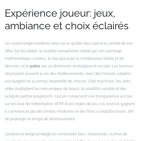
Expérience joueur: jeux,
ambiance et choix éclairés
Un casino belge moderne mise sur la qualité d’accueil et la variété de son
offre. Sur les tables, la roulette européenne séduit par son avantage
mathématique contenu, le
blackjack
par la combinaison d’aléa et de
décision, et le
poker
par sa dimension stratégique et sociale. Les tournois
structurent souvent la vie des établissements, avec des formats adaptés
aux budgets et au temps disponible de chacun. Côté machines, les slots
vidéo multiplient les mécaniques de bonus, la volatilité variable et des
jackpots parfois progressifs, tout en conservant une transparence accrue
sur les taux de redistribution (RTP) et les règles de jeu. Les novices gagnent
à commencer par des limites modestes et des titres à volatilité basse, afin
de prolonger le temps de divertissement.
L’ambiance belge privilégie la convivialité: bars, restaurants, scènes de