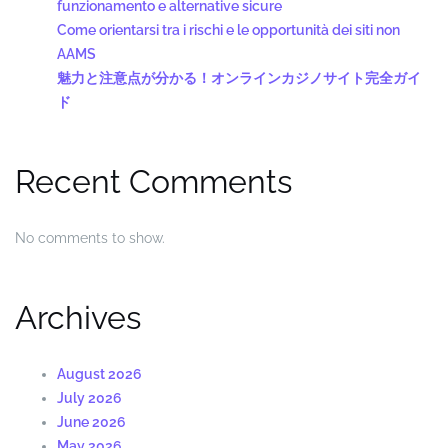
funzionamento e alternative sicure
Come orientarsi tra i rischi e le opportunità dei siti non
AAMS
魅力と注意点が分かる！オンラインカジノサイト完全ガイ
ド
Recent Comments
No comments to show.
Archives
August 2026
July 2026
June 2026
May 2026