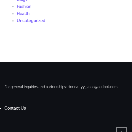
Fashion
Health
Uncategorized
For general inquiries and partnerships:
Hondattyy_2000@outlook.com
Contact Us