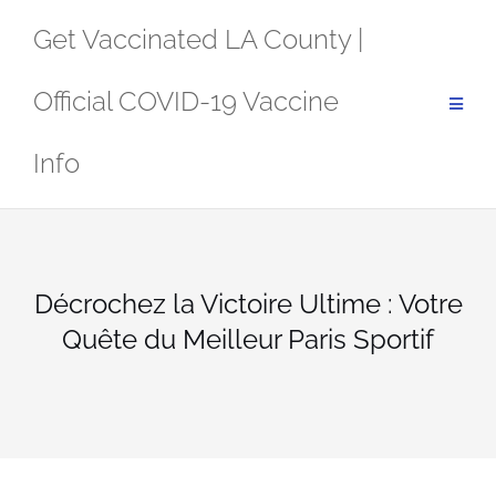
Skip
Get Vaccinated LA County |
to
content
Official COVID-19 Vaccine
Info
Décrochez la Victoire Ultime : Votre
Quête du Meilleur Paris Sportif