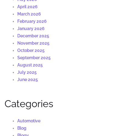
April 2026
March 2026
February 2026
January 2026
December 2025
November 2025
October 2025
September 2025
August 2025
July 2025
June 2025
Categories
Automotive
Blog
Blogv