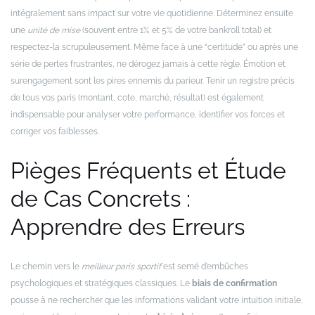
intégralement sans impact sur votre vie quotidienne. Déterminez ensuite
une
unité de mise
(souvent entre 1% et 5% de votre bankroll total) et
respectez-la scrupuleusement. Même face à une “certitude” ou après une
série de pertes frustrantes, ne dérogez jamais à cette règle. Émotion et
surengagement sont les pires ennemis du parieur. Tenir un registre précis
de tous vos paris (montant, cote, marché, résultat) est également
indispensable pour analyser votre performance, identifier vos forces et
corriger vos faiblesses.
Pièges Fréquents et Étude
de Cas Concrets :
Apprendre des Erreurs
Le chemin vers le
meilleur paris sportif
est semé d’embûches
psychologiques et stratégiques classiques. Le
biais de confirmation
pousse à ne rechercher que les informations validant votre intuition initiale,