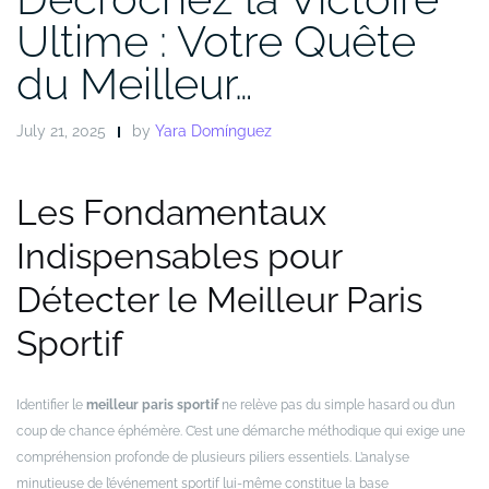
Ultime : Votre Quête
du Meilleur…
July 21, 2025
by
Yara Domínguez
Les Fondamentaux
Indispensables pour
Détecter le Meilleur Paris
Sportif
Identifier le
meilleur paris sportif
ne relève pas du simple hasard ou d’un
coup de chance éphémère. C’est une démarche méthodique qui exige une
compréhension profonde de plusieurs piliers essentiels. L’analyse
minutieuse de l’événement sportif lui-même constitue la base