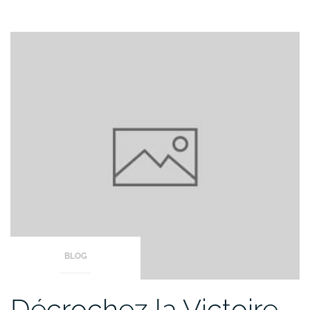
BLOG
Décrochez la Victoire