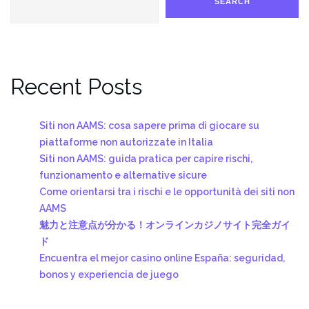
SEARCH
Recent Posts
Siti non AAMS: cosa sapere prima di giocare su
piattaforme non autorizzate in Italia
Siti non AAMS: guida pratica per capire rischi,
funzionamento e alternative sicure
Come orientarsi tra i rischi e le opportunità dei siti non
AAMS
魅力と注意点が分かる！オンラインカジノサイト完全ガイ
ド
Encuentra el mejor casino online España: seguridad,
bonos y experiencia de juego