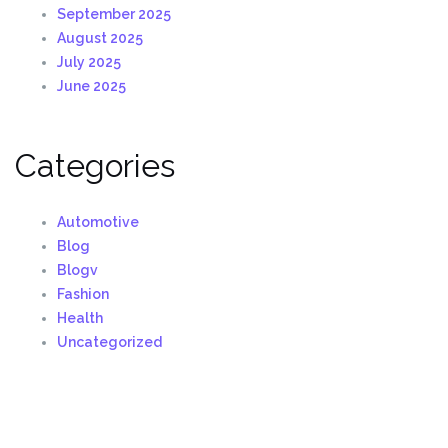
September 2025
August 2025
July 2025
June 2025
Categories
Automotive
Blog
Blogv
Fashion
Health
Uncategorized