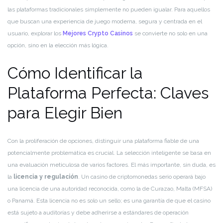
las plataformas tradicionales simplemente no pueden igualar. Para aquellos
que buscan una experiencia de juego moderna, segura y centrada en el
usuario, explorar los
Mejores Crypto Casinos
se convierte no solo en una
opción, sino en la elección más lógica.
Cómo Identificar la
Plataforma Perfecta: Claves
para Elegir Bien
Con la proliferación de opciones, distinguir una plataforma fiable de una
potencialmente problemática es crucial. La selección inteligente se basa en
una evaluación meticulosa de varios factores. El más importante, sin duda, es
la
licencia y regulación
. Un casino de criptomonedas serio operará bajo
una licencia de una autoridad reconocida, como la de Curazao, Malta (MFSA)
o Panamá. Esta licencia no es solo un sello; es una garantía de que el casino
está sujeto a auditorías y debe adherirse a estándares de operación