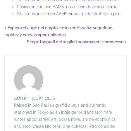
Casino on line non AAMS: cosa sono davvero e come…
Siti scommesse non AAMS nuovi: guida strategica per…
Explora el auge del crypto casino en España: seguridad,
rapidez y nuevas oportunidades
Scopri i segreti dei migliori bookmaker scommesse
admin_p0kn11us
Raised in São Paulo’s graffiti alleys and currently
stationed in Tokyo as an indie game translator, Yara
writes about street art, bossa nova, anime economics,
and zero-waste kitchens. She collects retro consoles