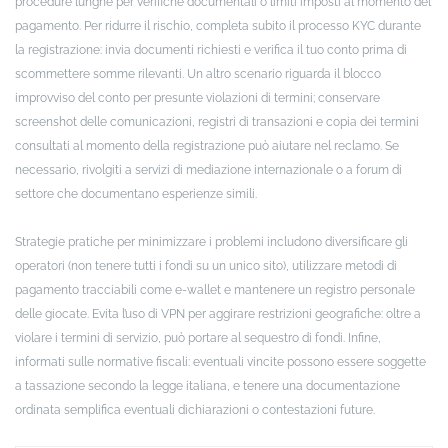
procedure lunghe per verifiche documentali o limiti imposti al momento del
pagamento. Per ridurre il rischio, completa subito il processo KYC durante
la registrazione: invia documenti richiesti e verifica il tuo conto prima di
scommettere somme rilevanti. Un altro scenario riguarda il blocco
improvviso del conto per presunte violazioni di termini; conservare
screenshot delle comunicazioni, registri di transazioni e copia dei termini
consultati al momento della registrazione può aiutare nel reclamo. Se
necessario, rivolgiti a servizi di mediazione internazionale o a forum di
settore che documentano esperienze simili.
Strategie pratiche per minimizzare i problemi includono diversificare gli
operatori (non tenere tutti i fondi su un unico sito), utilizzare metodi di
pagamento tracciabili come e-wallet e mantenere un registro personale
delle giocate. Evita l’uso di VPN per aggirare restrizioni geografiche: oltre a
violare i termini di servizio, può portare al sequestro di fondi. Infine,
informati sulle normative fiscali: eventuali vincite possono essere soggette
a tassazione secondo la legge italiana, e tenere una documentazione
ordinata semplifica eventuali dichiarazioni o contestazioni future.