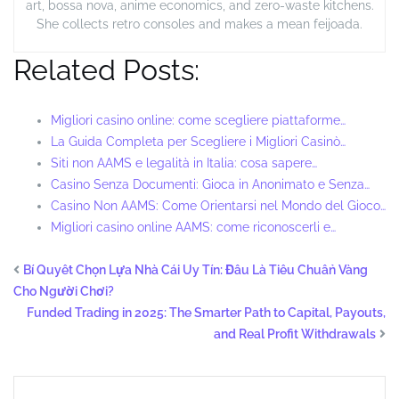
art, bossa nova, anime economics, and zero-waste kitchens.
She collects retro consoles and makes a mean feijoada.
Related Posts:
Migliori casino online: come scegliere piattaforme…
La Guida Completa per Scegliere i Migliori Casinò…
Siti non AAMS e legalità in Italia: cosa sapere…
Casino Senza Documenti: Gioca in Anonimato e Senza…
Casino Non AAMS: Come Orientarsi nel Mondo del Gioco…
Migliori casino online AAMS: come riconoscerli e…
Bí Quyết Chọn Lựa Nhà Cái Uy Tín: Đâu Là Tiêu Chuẩn Vàng
Cho Người Chơi?
Funded Trading in 2025: The Smarter Path to Capital, Payouts,
and Real Profit Withdrawals