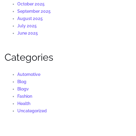
October 2025
September 2025
August 2025
July 2025
June 2025
Categories
Automotive
Blog
Blogv
Fashion
Health
Uncategorized