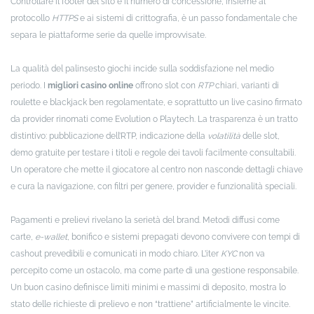
Controllare il footer del sito e il numero di concessione, insieme al
protocollo
HTTPS
e ai sistemi di crittografia, è un passo fondamentale che
separa le piattaforme serie da quelle improvvisate.
La qualità del palinsesto giochi incide sulla soddisfazione nel medio
periodo. I
migliori casino online
offrono slot con
RTP
chiari, varianti di
roulette e blackjack ben regolamentate, e soprattutto un live casino firmato
da provider rinomati come Evolution o Playtech. La trasparenza è un tratto
distintivo: pubblicazione dell’RTP, indicazione della
volatilità
delle slot,
demo gratuite per testare i titoli e regole dei tavoli facilmente consultabili.
Un operatore che mette il giocatore al centro non nasconde dettagli chiave
e cura la navigazione, con filtri per genere, provider e funzionalità speciali.
Pagamenti e prelievi rivelano la serietà del brand. Metodi diffusi come
carte,
e-wallet
, bonifico e sistemi prepagati devono convivere con tempi di
cashout prevedibili e comunicati in modo chiaro. L’iter
KYC
non va
percepito come un ostacolo, ma come parte di una gestione responsabile.
Un buon casino definisce limiti minimi e massimi di deposito, mostra lo
stato delle richieste di prelievo e non “trattiene” artificialmente le vincite.