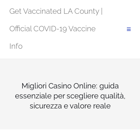
Skip
Get Vaccinated LA County |
to
content
Official COVID-19 Vaccine
Info
Migliori Casino Online: guida
essenziale per scegliere qualità,
sicurezza e valore reale