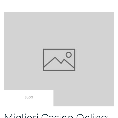
BLOG
Migliori Casino Online: