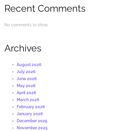
Recent Comments
No comments to show.
Archives
August 2026
July 2026
June 2026
May 2026
April 2026
March 2026
February 2026
January 2026
December 2025
November 2025