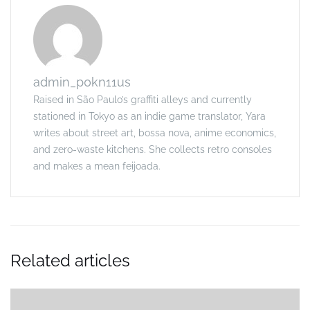
admin_p0kn11us
Raised in São Paulo’s graffiti alleys and currently
stationed in Tokyo as an indie game translator, Yara
writes about street art, bossa nova, anime economics,
and zero-waste kitchens. She collects retro consoles
and makes a mean feijoada.
Related articles