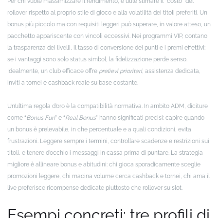
Per chi vuole massimizzare il rendimento, è utile stimare il “costo” del
rollover rispetto al proprio stile di gioco e alla volatilità dei titoli preferiti. Un
bonus più piccolo ma con requisiti leggeri può superare, in valore atteso, un
pacchetto appariscente con vincoli eccessivi. Nei programmi VIP, contano
la trasparenza dei livelli, il tasso di conversione dei punti e i premi effettivi:
se i vantaggi sono solo status simbol, la fidelizzazione perde senso.
Idealmente, un club efficace offre
prelievi prioritari
, assistenza dedicata,
inviti a tornei e cashback reale su base costante.
Un’ultima regola d’oro è la compatibilità normativa. In ambito ADM, diciture
come “
Bonus Fun
” e “
Real Bonus
” hanno significati precisi: capire quando
un bonus è prelevabile, in che percentuale e a quali condizioni, evita
frustrazioni. Leggere sempre i termini, controllare scadenze e restrizioni sui
titoli, e tenere d’occhio i messaggi in cassa prima di puntare. La strategia
migliore è allineare bonus e abitudini: chi gioca sporadicamente sceglie
promozioni leggere, chi macina volume cerca cashback e tornei, chi ama il
live preferisce ricompense dedicate piuttosto che rollover su slot.
Esempi concreti: tre profili di