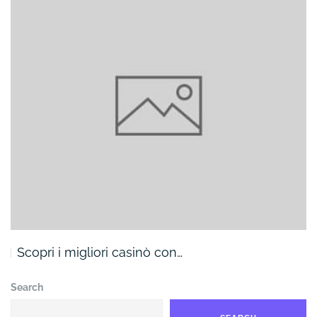
Scopri i migliori casinò con…
Search