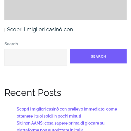
Scopri i migliori casinò con…
Search
SEARCH
Recent Posts
Scopri i migliori casinò con prelievo immediato: come
ottenere i tuoi soldi in pochi minuti
Siti non AAMS: cosa sapere prima di giocare su
piattaforme non autorizzate in Italia