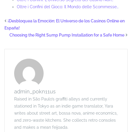
Oltre i Confini del Gioco: Il Mondo delle Scommesse…
¡Desbloquea la Emoción: El Universo de los Casinos Online en
España!
Choosing the Right Sump Pump Installation for a Safe Home
admin_p0kn11us
Raised in São Paulo’s graffiti alleys and currently
stationed in Tokyo as an indie game translator, Yara
writes about street art, bossa nova, anime economics,
and zero-waste kitchens. She collects retro consoles
and makes a mean feijoada.