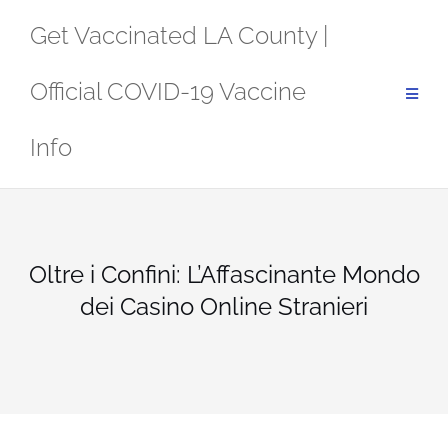
Skip
Get Vaccinated LA County |
to
content
Official COVID-19 Vaccine
Info
Oltre i Confini: L’Affascinante Mondo
dei Casino Online Stranieri