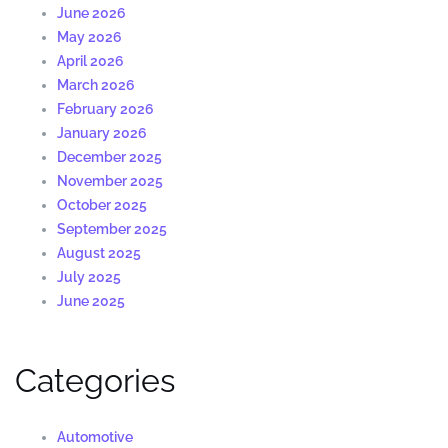
June 2026
May 2026
April 2026
March 2026
February 2026
January 2026
December 2025
November 2025
October 2025
September 2025
August 2025
July 2025
June 2025
Categories
Automotive