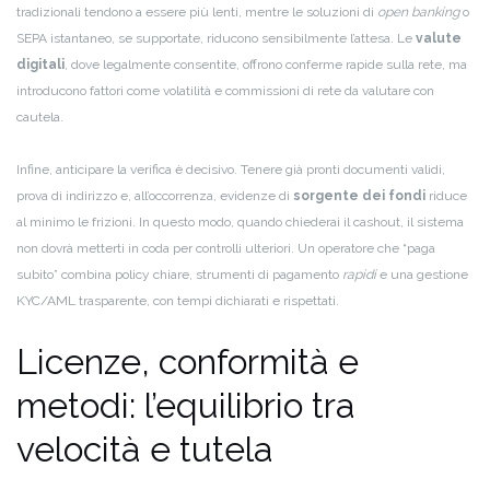
tradizionali tendono a essere più lenti, mentre le soluzioni di
open banking
o
SEPA istantaneo, se supportate, riducono sensibilmente l’attesa. Le
valute
digitali
, dove legalmente consentite, offrono conferme rapide sulla rete, ma
introducono fattori come volatilità e commissioni di rete da valutare con
cautela.
Infine, anticipare la verifica è decisivo. Tenere già pronti documenti validi,
prova di indirizzo e, all’occorrenza, evidenze di
sorgente dei fondi
riduce
al minimo le frizioni. In questo modo, quando chiederai il cashout, il sistema
non dovrà metterti in coda per controlli ulteriori. Un operatore che “paga
subito” combina policy chiare, strumenti di pagamento
rapidi
e una gestione
KYC/AML trasparente, con tempi dichiarati e rispettati.
Licenze, conformità e
metodi: l’equilibrio tra
velocità e tutela