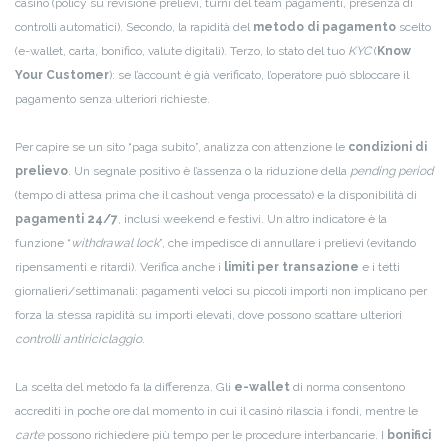
casinò (policy su revisione prelievi, turni del team pagamenti, presenza di
controlli automatici). Secondo, la rapidità del
metodo di pagamento
scelto
(e-wallet, carta, bonifico, valute digitali). Terzo, lo stato del tuo
KYC
(
Know
Your Customer
): se l’account è già verificato, l’operatore può sbloccare il
pagamento senza ulteriori richieste.
Per capire se un sito “paga subito”, analizza con attenzione le
condizioni di
prelievo
. Un segnale positivo è l’assenza o la riduzione della
pending period
(tempo di attesa prima che il cashout venga processato) e la disponibilità di
pagamenti 24/7
, inclusi weekend e festivi. Un altro indicatore è la
funzione “
withdrawal lock
”, che impedisce di annullare i prelievi (evitando
ripensamenti e ritardi). Verifica anche i
limiti per transazione
e i tetti
giornalieri/settimanali: pagamenti veloci su piccoli importi non implicano per
forza la stessa rapidità su importi elevati, dove possono scattare ulteriori
controlli antiriciclaggio
.
La scelta del metodo fa la differenza. Gli
e-wallet
di norma consentono
accrediti in poche ore dal momento in cui il casinò rilascia i fondi, mentre le
carte
possono richiedere più tempo per le procedure interbancarie. I
bonifici