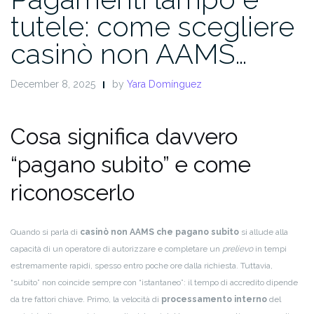
tutele: come scegliere
casinò non AAMS…
December 8, 2025
by
Yara Domínguez
Cosa significa davvero
“pagano subito” e come
riconoscerlo
Quando si parla di
casinò non AAMS che pagano subito
si allude alla
capacità di un operatore di autorizzare e completare un
prelievo
in tempi
estremamente rapidi, spesso entro poche ore dalla richiesta. Tuttavia,
“subito” non coincide sempre con “istantaneo”: il tempo di accredito dipende
da tre fattori chiave. Primo, la velocità di
processamento interno
del