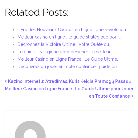
Related Posts:
L'Ère des Nouveaux Casinos en Ligne : Une Révolution…
Meilleur casino en ligne : le guide stratégique pour…
Décrochez la Victoire Ultime : Votre Quête du…
Le guide stratégique pour dénicher le meilleur…
Meilleur Casino en Ligne France : Le Guide Ultime…
Découvrez où jouer en toute confiance : guide du…
Kazino Internetu: Atradimas, Kuris Keičia Pramogų Pasaulį
Meilleur Casino en Ligne France : Le Guide Ultime pour Jouer
en Toute Confiance