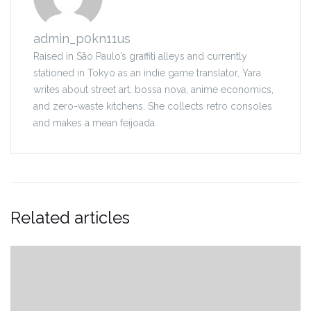
admin_p0kn11us
Raised in São Paulo’s graffiti alleys and currently
stationed in Tokyo as an indie game translator, Yara
writes about street art, bossa nova, anime economics,
and zero-waste kitchens. She collects retro consoles
and makes a mean feijoada.
Related articles