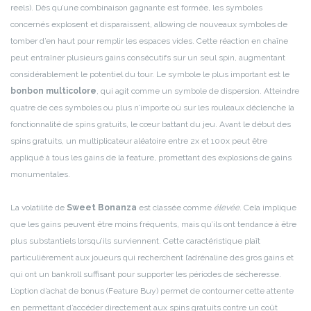
reels). Dès qu’une combinaison gagnante est formée, les symboles
concernés explosent et disparaissent, allowing de nouveaux symboles de
tomber d’en haut pour remplir les espaces vides. Cette réaction en chaîne
peut entraîner plusieurs gains consécutifs sur un seul spin, augmentant
considérablement le potentiel du tour. Le symbole le plus important est le
bonbon multicolore
, qui agit comme un symbole de dispersion. Atteindre
quatre de ces symboles ou plus n’importe où sur les rouleaux déclenche la
fonctionnalité de spins gratuits, le cœur battant du jeu. Avant le début des
spins gratuits, un multiplicateur aléatoire entre 2x et 100x peut être
appliqué à tous les gains de la feature, promettant des explosions de gains
monumentales.
La volatilité de
Sweet Bonanza
est classée comme
élevée
. Cela implique
que les gains peuvent être moins fréquents, mais qu’ils ont tendance à être
plus substantiels lorsqu’ils surviennent. Cette caractéristique plaît
particulièrement aux joueurs qui recherchent l’adrénaline des gros gains et
qui ont un bankroll suffisant pour supporter les périodes de sécheresse.
L’option d’achat de bonus (Feature Buy) permet de contourner cette attente
en permettant d’accéder directement aux spins gratuits contre un coût