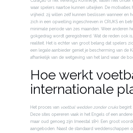
Curaçao of het Verenigd Koninkrijk, vallen niet onder
waar spelers naartoe kunnen uitwijken. De motivaties 
vrijheid: zij willen zelf kunnen beslissen wanneer e
zich in een opwelling ingeschreven in CRUKS en betreu
minimale periode van zes maanden. Weer anderen hec
gokgedrag wordt geregistreerd. Wat de reden ook is
realiteit. Het is echter van groot belang dat spelers zi
een legale aanbieder geniet je bescherming van de Kan
afhankelijk van de wetgeving van het land waar de bo
Hoe werkt voet
internationale p
Het proces van
voetbal wedden zonder cruks
begint 
Deze sites opereren vaak in het Engels of een andere
maar oud genoeg zijn (meestal 18+). Een groot voor
aangeboden. Naast de standaard weddenschappen op d