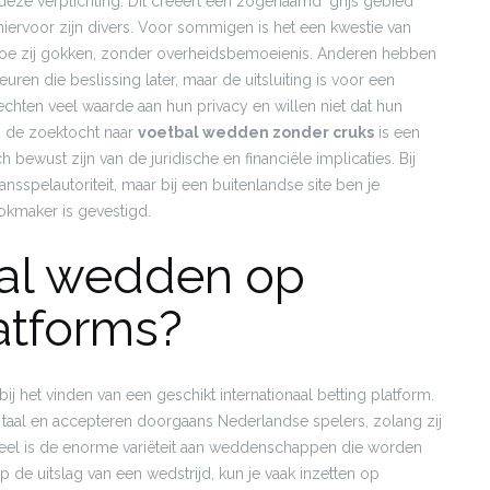
 deze verplichting. Dit creëert een zogenaamd ‘grijs gebied’
hiervoor zijn divers. Voor sommigen is het een kwestie van
n hoe zij gokken, zonder overheidsbemoeienis. Anderen hebben
ren die beslissing later, maar de uitsluiting is voor een
hten veel waarde aan hun privacy en willen niet dat hun
, de zoektocht naar
voetbal wedden zonder cruks
is een
ch bewust zijn van de juridische en financiële implicaties. Bij
sspelautoriteit, maar bij een buitenlandse site ben je
okmaker is gevestigd.
bal wedden op
latforms?
bij het vinden van een geschikt internationaal betting platform.
 taal en accepteren doorgaans Nederlandse spelers, zolang zij
deel is de enorme variëteit aan weddenschappen die worden
e uitslag van een wedstrijd, kun je vaak inzetten op