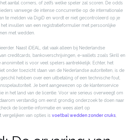
 het aantal corners, of zelfs welke speler zal scoren. De odds
ieders vanwege de intense concurrentie op de internationale
an te melden via DigiD en wordt er niet gecontroleerd op je
 het invullen van een registratieformulier met persoonlijke
innen met wedden.
eerder. Naast iDEAL, dat vaak alleen bij Nederlandse
 creditcards, bankoverschrijvingen, e-wallets zoals Skrill en
anonimiteit is voor veel spelers aantrekkelijk. Echter, het
t onder toezicht staan van de Nederlandse autoriteiten, is de
schil hebben over een uitbetaling of een technische fout,
sspelautoriteit. Je bent aangewezen op de klantenservice
 in het land van de licentie. Voor wie serieus overweegt om
 daarom verstandig om eerst grondig onderzoek te doen naar
heck de licentie-informatie en wees alert op
 vergelijken van opties is
voetbal wedden zonder cruks
,