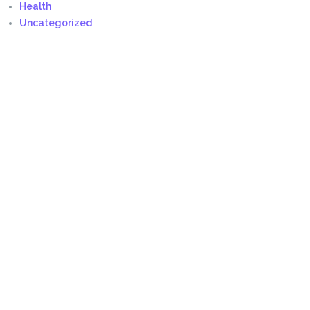
Health
Uncategorized