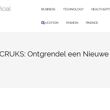
icial
BUSINESS
TECHNOLOGY
HEALTH & FI
EDUCATION
FASHION
FINANCE
CRUKS: Ontgrendel een Nieuwe