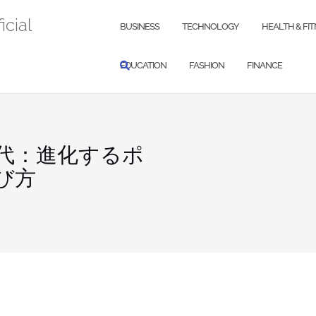
icial
BUSINESS
TECHNOLOGY
HEALTH & FI
EDUCATION
FASHION
FINANCE
代：進化するポ
び方