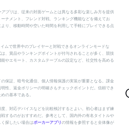
ーアプリ
は、従来の対面ゲームとは異なる多彩な楽しみ方を提供
トーナメント、フレンド対戦、ランキング機能などを備えてお
により、移動時間や空いた時間を利用して手軽にプレイできる点
タイムで世界中のプレイヤーと対戦できるオンラインモードな
式は、賞品やランキングポイントが付与されることが多く、競技
機能やエモート、カスタムテーブルの設定など、社交性を高める
イの保証、暗号化通信、個人情報保護の実装が重要となる。課金
透明性、返金ポリシーの明確さもチェックポイントだ。信頼でき
ための基本である。
頻度、対応デバイスなどを比較検討するとよい。初心者はまず練
挑戦するのがおすすめだ。参考として、国内外の有名タイトルや
しく探したい場合は
ポーカーアプリ
の情報を参照すると全体像が