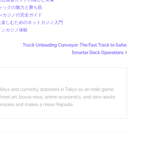
ャックの魅力と勝ち筋
ンカジノの完全ガイド
に楽しむためのネットカジノ入門
インカジノ体験
Truck Unloading Conveyor: The Fast Track to Safer,
Smarter Dock Operations
 alleys and currently stationed in Tokyo as an indie game
 street art, bossa nova, anime economics, and zero-waste
 consoles and makes a mean feijoada.