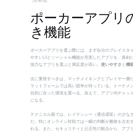
つかめる。
ポーカーアプリ
き機能
ポーカーアプリを選ぶ際には、まず自分のプレイスタ
やすいUIとソーシャル機能が充実したアプリを、真剣
強力なアプリを選ぶと満足度が高い。
使いやすさ
と
機
次に重視すべきは、マッチメイキングとプレイヤー層
ラットフォームでは高い競争が待っている。トーナメ
目的に合った環境を選べる。加えて、アプリ内チャッ
になる。
テクニカル面では、レイテンシー（通信遅延）の少な
だ。特にオンライン対戦では一瞬の判断が勝敗を左右
れる。また、セキュリティと公正性の観点から、アプリ