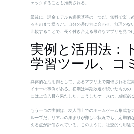
ェックすることも推奨される。
最後に、課金モデルも選択基準の一つだ。無料で楽し
るものまで様々だ。自分の遊び方に合わせ、無理のな
比較することで、長く付き合える最適なアプリを見つ
実例と活用法：
学習ツール、コ
具体的な活用例として、あるアプリ上で開催される定
イヤーの事例がある。初期は早期敗退が続いたものの
には上位入賞を果たした。こうしたケースは、
継続的
もう一つの実例は、友人同士でのホームゲーム形式を
ループだ。リアルの集まりが難しい状況でも、定期的
える点が評価されている。このように、社交的な用途