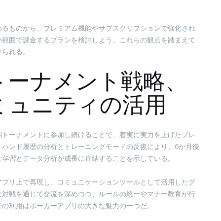
めるものから、プレミアム機能やサブスクリプションで強化され
い範囲で課金するプランを検討しよう。これらの観点を踏まえて
けられる。
トーナメント戦略、
ミュニティの活用
期トーナメントに参加し続けることで、着実に実力を上げたプレ
、ハンド履歴の分析とトレーニングモードの反復により、6か月後
な学習
とデータ分析が成長に直結することを示している。
アプリ上で再現し、コミュニケーションツールとして活用したグ
な対戦を通じて交流を深めつつ、ルールの統一やマナー教育が行
での利用はポーカーアプリの大きな魅力の一つだ。