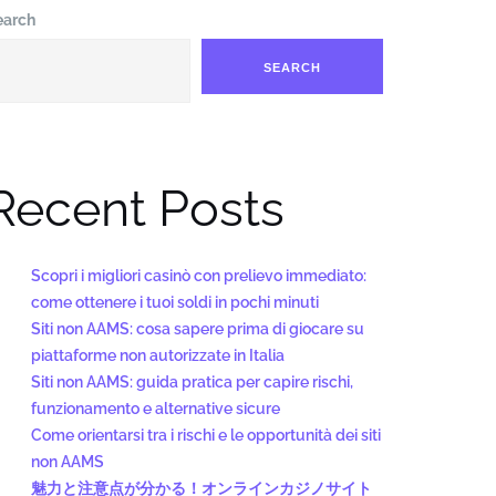
earch
SEARCH
Recent Posts
Scopri i migliori casinò con prelievo immediato:
come ottenere i tuoi soldi in pochi minuti
Siti non AAMS: cosa sapere prima di giocare su
piattaforme non autorizzate in Italia
Siti non AAMS: guida pratica per capire rischi,
funzionamento e alternative sicure
Come orientarsi tra i rischi e le opportunità dei siti
non AAMS
魅力と注意点が分かる！オンラインカジノサイト