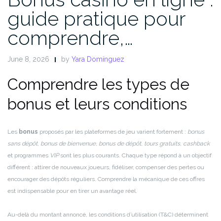
guide pratique pour
comprendre,…
June 8, 2026
by
Yara Domínguez
Comprendre les types de
bonus et leurs conditions
Les
bonus
proposés par les plateformes de jeu varient fortement :
bonus
sans dépôt
,
bonus de bienvenue
,
bonus de dépôt
,
tours gratuits
,
cashback
et programmes
VIP
sont les plus courants. Chaque type répond à un objectif
différent : attirer de nouveaux joueurs, fidéliser, compenser des pertes ou
encourager des dépôts réguliers. Comprendre la mécanique de ces offres
est indispensable pour en tirer un avantage réel.
Au-delà du montant annoncé, les conditions d’utilisation (T&C) déterminent