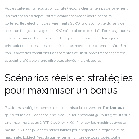
Autres critères : la réputation du site (retours clients, temps de paiement),
les méthodes de dépôt/retrait locales acceptées (carte bancaire,
portefeuilles électroniques, virements SEPA), la disponibilité du service
client en français et la gestion KYC (vérification d’identité). Pour les joueurs
basés en France, bien noter que la législation restreint certains jeux ;
privilégier donc des sites licenciés et des moyens de paiement sûrs. Un
bonus avec des conditions transparentes et un support francophone est
souvent préférable à une offre plus élevée mais obscure.
Scénarios réels et stratégies
pour maximiser un bonus
Plusieurs stratégies permettent d’optimiser la conversion d’un
bonus
en
gains retirables. Scénario 1 : nouveau joueur recevant 50 tours gratuits sur
une machine à sous à RTP élevé (ex. 97%). Prioriser les machines avec le
meilleur RTP et jouer des mises faibles pour respecter la règle de mise
maximale. L’objectif est d’augmenter le nombre de tours joués tout en