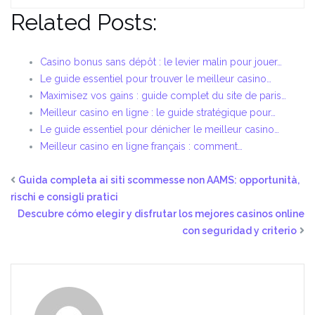
Related Posts:
Casino bonus sans dépôt : le levier malin pour jouer…
Le guide essentiel pour trouver le meilleur casino…
Maximisez vos gains : guide complet du site de paris…
Meilleur casino en ligne : le guide stratégique pour…
Le guide essentiel pour dénicher le meilleur casino…
Meilleur casino en ligne français : comment…
Guida completa ai siti scommesse non AAMS: opportunità,
rischi e consigli pratici
Descubre cómo elegir y disfrutar los mejores casinos online
con seguridad y criterio