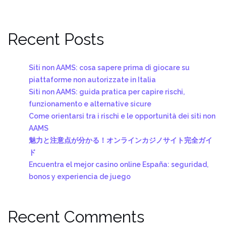
Recent Posts
Siti non AAMS: cosa sapere prima di giocare su
piattaforme non autorizzate in Italia
Siti non AAMS: guida pratica per capire rischi,
funzionamento e alternative sicure
Come orientarsi tra i rischi e le opportunità dei siti non
AAMS
魅力と注意点が分かる！オンラインカジノサイト完全ガイ
ド
Encuentra el mejor casino online España: seguridad,
bonos y experiencia de juego
Recent Comments