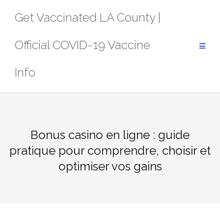
Skip
Get Vaccinated LA County |
to
content
Official COVID-19 Vaccine
Info
Bonus casino en ligne : guide
pratique pour comprendre, choisir et
optimiser vos gains