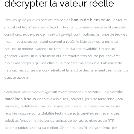
décrypter la valeur réelle
Beaucoup de joueurs sont attirés par les
bonus de bienvenue
, les tours
gratuits et les offres « sans dépôt ». Pourtant, la valeur réelle se lit dans les
conditions: exigences de mise (
wagering
), contributions par type de jeu (les
machines à sous comptent souvent à 100%, le blackjack ou la roulette
beaucoup moins), plafonds de retrait, et durée de validité. Un bonus
généreux avec un x40 de mise et une fenêtre très courte peut s’avérer
moins avantageux qu’une offre plus modeste mais flexible. L’absence de
frais cachés sur les dépôts/retraits et la rapidité des paiements renforcent la
qualité globale.
Côté jeux, un
casino en ligne
attrayant propose un portefeuille diversifié:
machines à sous
vidéo et classiques, jackpots, jeux de table (blackjack,
baccarat, roulette), et live casino avec croupiers. La présence d’éditeurs
réputés rassure sur la stabilité technique et la variété des mécaniques:
volatilité, fonctionnalités bonus, achats de bonus, et niveaux de RTP
paramétrables selon la juridiction. Cherchez des filtres par thème, par