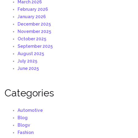
March 2026
February 2026
January 2026
December 2025
November 2025
October 2025
September 2025
August 2025
July 2025
June 2025
Categories
Automotive
Blog
Blogv
Fashion