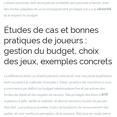
critères annoncés, doit récompenser la fidélité sans pousser à l’excès, avec
des limites adaptées et un accompagnement privilégié axé sur la
sécurité
et le respect du budget.
Études de cas et bonnes
pratiques de joueurs :
gestion du budget, choix
des jeux, exemples concrets
La différence entre un divertissement maîtrisé et une mauvaise expérience
tient souvent à la méthode. Exemple 1: Claire, amatrice de
machines à sous
,
a commencé par définir un budget hebdomadaire fixe et par activer des
limites de dépôt et des rappels de session. Elle privilégie des titres à
RTP
supérieur à 96%, vérifie la volatilité, et alterne sessions courtes et pauses.
Résultat: une pratique durable, moins de tentations de recouvrement des
pertes, et une meilleure perception de la variance. Elle joue en mode démo