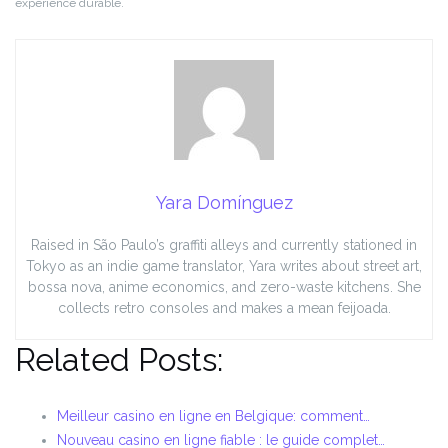
expérience durable.
Yara Domínguez
Raised in São Paulo’s graffiti alleys and currently stationed in
Tokyo as an indie game translator, Yara writes about street art,
bossa nova, anime economics, and zero-waste kitchens. She
collects retro consoles and makes a mean feijoada.
Related Posts:
Meilleur casino en ligne en Belgique: comment…
Nouveau casino en ligne fiable : le guide complet…