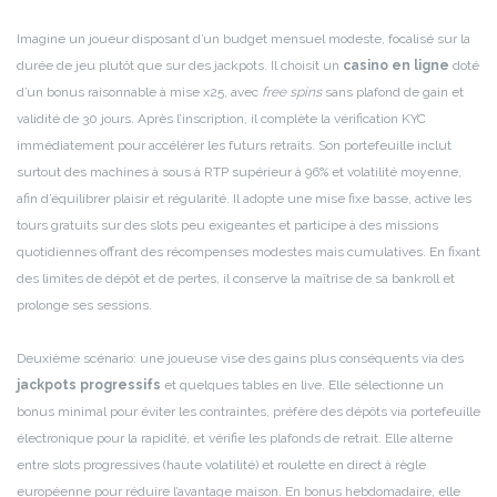
Imagine un joueur disposant d’un budget mensuel modeste, focalisé sur la
durée de jeu plutôt que sur des jackpots. Il choisit un
casino en ligne
doté
d’un bonus raisonnable à mise x25, avec
free spins
sans plafond de gain et
validité de 30 jours. Après l’inscription, il complète la vérification KYC
immédiatement pour accélérer les futurs retraits. Son portefeuille inclut
surtout des machines à sous à RTP supérieur à 96% et volatilité moyenne,
afin d’équilibrer plaisir et régularité. Il adopte une mise fixe basse, active les
tours gratuits sur des slots peu exigeantes et participe à des missions
quotidiennes offrant des récompenses modestes mais cumulatives. En fixant
des limites de dépôt et de pertes, il conserve la maîtrise de sa bankroll et
prolonge ses sessions.
Deuxième scénario: une joueuse vise des gains plus conséquents via des
jackpots progressifs
et quelques tables en live. Elle sélectionne un
bonus minimal pour éviter les contraintes, préfère des dépôts via portefeuille
électronique pour la rapidité, et vérifie les plafonds de retrait. Elle alterne
entre slots progressives (haute volatilité) et roulette en direct à règle
européenne pour réduire l’avantage maison. En bonus hebdomadaire, elle