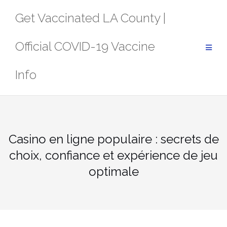
Skip
Get Vaccinated LA County |
to
content
Official COVID-19 Vaccine
Info
Casino en ligne populaire : secrets de
choix, confiance et expérience de jeu
optimale