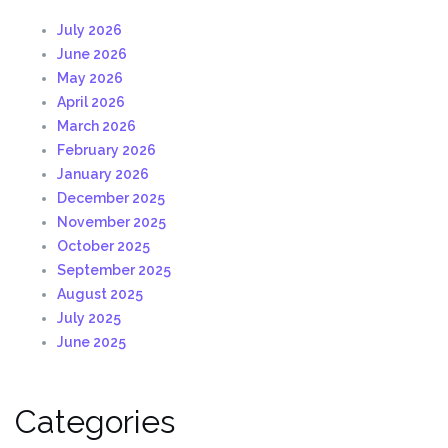
July 2026
June 2026
May 2026
April 2026
March 2026
February 2026
January 2026
December 2025
November 2025
October 2025
September 2025
August 2025
July 2025
June 2025
Categories