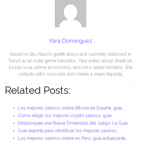
Yara Domínguez
Raised in São Paulo’s graffiti alleys and currently stationed in
Tokyo as an indie game translator, Yara writes about street art,
bossa nova, anime economics, and zero-waste kitchens. She
collects retro consoles and makes a mean feijoada.
Related Posts:
Los mejores casinos online Bitcoin en España: guía…
Cómo elegir los mejores crypto casinos: guía…
Desbloquea una Nueva Dimensión del Juego: La Guía…
Guía experta para identificar los mejores casinos…
Los mejores casinos online en Perú: guía actualizada…