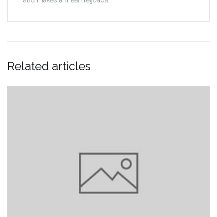
and makes a mean feijoada.
Related articles