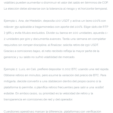
volátiles pueden aumentar o disminuir el valor del saldo en términos de COP.
La elección debe alinearse con la tolerancia al riesgo y el horizonte temporal.
Ejemplo 1. Ana, de Medellín, deposita 100 USDT y activa un bono 100% con
rollover 35x aplicable a tragamonedas con aporte del 100%. Elige slots de RTP
≥ 96% y evita títulos excluidos. Divide su banca en 100 unidades, apuesta 1–
2 unidades por giro y documenta avances. Tarda una semana en completar
requisitos sin romper disciplina; al finalizar, solicita retiro de 150 USDT.
Gracias a comisiones bajas, el neto recibido refleja la mayor parte de la
ganancia y su saldo no sufrió volatilidad de mercado.
Ejemplo 2. Luis, en Cali, prefiere depositar 0,002 BTC usando una red rápida.
Obtiene retiros en minutos, pero asume la variación del precio de BTC. Para
mitigarla, decide convertir a una stablecoin dentro del propio casino si la
plataforma lo permite, o planifica retiros frecuentes para salir a una
wallet
estable. En ambos casos, su prioridad es la velocidad de retiro y la
transparencia en comisiones de red y del operador.
Cuestiones operativas marcan la diferencia: plataformas con verificación