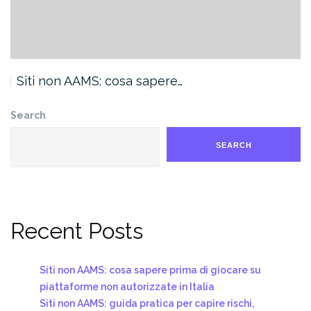
Siti non AAMS: cosa sapere…
Search
SEARCH
Recent Posts
Siti non AAMS: cosa sapere prima di giocare su
piattaforme non autorizzate in Italia
Siti non AAMS: guida pratica per capire rischi,