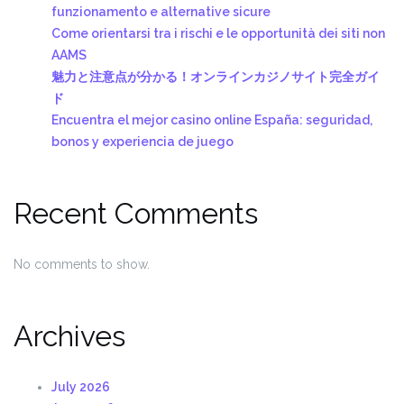
funzionamento e alternative sicure
Come orientarsi tra i rischi e le opportunità dei siti non
AAMS
魅力と注意点が分かる！オンラインカジノサイト完全ガイ
ド
Encuentra el mejor casino online España: seguridad,
bonos y experiencia de juego
Recent Comments
No comments to show.
Archives
July 2026