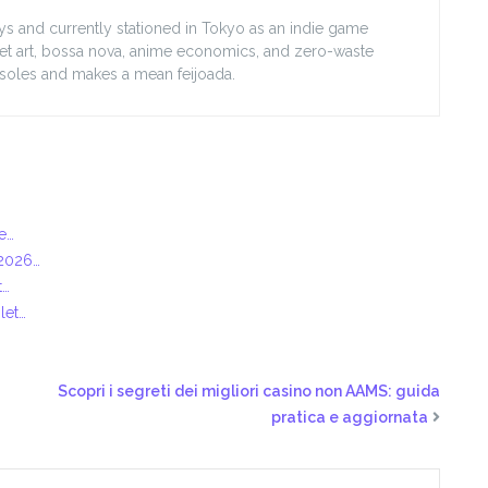
lleys and currently stationed in Tokyo as an indie game
treet art, bossa nova, anime economics, and zero-waste
nsoles and makes a mean feijoada.
me…
 2026…
t…
let…
Scopri i segreti dei migliori casino non AAMS: guida
pratica e aggiornata