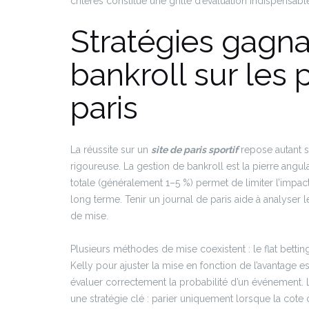
critères constitue une grille d’évaluation indispensab
Stratégies gagna
bankroll sur les
paris
La réussite sur un
site de paris sportif
repose autant s
rigoureuse. La gestion de bankroll est la pierre angula
totale (généralement 1–5 %) permet de limiter l’impac
long terme. Tenir un journal de paris aide à analyser le
de mise.
Plusieurs méthodes de mise coexistent : le flat bettin
Kelly pour ajuster la mise en fonction de l’avantage e
évaluer correctement la probabilité d’un événement. 
une stratégie clé : parier uniquement lorsque la cote 