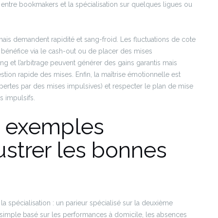
s entre bookmakers et la spécialisation sur quelques ligues ou
 mais demandent rapidité et sang-froid. Les fluctuations de cote
 bénéfice via le cash-out ou de placer des mises
g et l’arbitrage peuvent générer des gains garantis mais
tion rapide des mises. Enfin, la maîtrise émotionnelle est
es pertes par des mises impulsives) et respecter le plan de mise
s impulsifs.
t exemples
ustrer les bonnes
 spécialisation : un parieur spécialisé sur la deuxième
 simple basé sur les performances à domicile, les absences