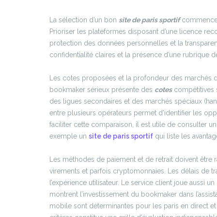
La sélection d’un bon
site de paris sportif
commence pa
Prioriser les plateformes disposant d’une licence reco
protection des données personnelles et la transparence
confidentialité claires et la présence d’une rubrique d
Les cotes proposées et la profondeur des marchés dis
bookmaker sérieux présente des
cotes
compétitives s
des ligues secondaires et des marchés spéciaux (hand
entre plusieurs opérateurs permet d’identifier les op
faciliter cette comparaison, il est utile de consulter
exemple un
site de paris sportif
qui liste les avanta
Les méthodes de paiement et de retrait doivent être ra
virements et parfois cryptomonnaies. Les délais de trai
l’expérience utilisateur. Le service client joue aussi un
montrent l’investissement du bookmaker dans l’assistanc
mobile sont déterminantes pour les paris en direct e