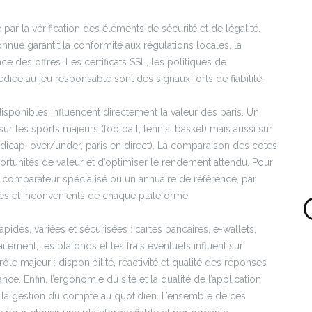
r la vérification des éléments de sécurité et de légalité.
nnue garantit la conformité aux régulations locales, la
 des offres. Les certificats SSL, les politiques de
édiée au jeu responsable sont des signaux forts de fiabilité.
ponibles influencent directement la valeur des paris. Un
ur les sports majeurs (football, tennis, basket) mais aussi sur
icap, over/under, paris en direct). La comparaison des cotes
portunités de valeur et d’optimiser le rendement attendu. Pour
 un comparateur spécialisé ou un annuaire de référence, par
ges et inconvénients de chaque plateforme.
pides, variées et sécurisées : cartes bancaires, e-wallets,
tement, les plafonds et les frais éventuels influent sur
 rôle majeur : disponibilité, réactivité et qualité des réponses
e. Enfin, l’ergonomie du site et la qualité de l’application
t la gestion du compte au quotidien. L’ensemble de ces