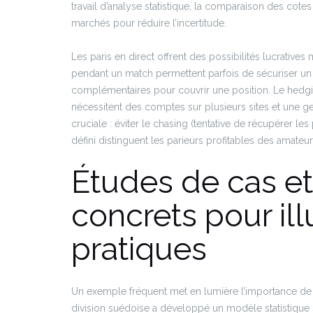
travail d’analyse statistique, la comparaison des cote
marchés pour réduire l’incertitude.
Les paris en direct offrent des possibilités lucratives
pendant un match permettent parfois de sécuriser un
complémentaires pour couvrir une position. Le hedgin
nécessitent des comptes sur plusieurs sites et une ges
cruciale : éviter le chasing (tentative de récupérer l
défini distinguent les parieurs profitables des amateur
Études de cas e
concrets pour ill
pratiques
Un exemple fréquent met en lumière l’importance de la
division suédoise a développé un modèle statistique