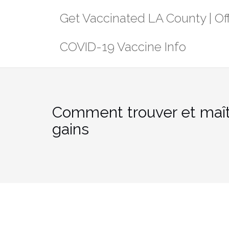
Skip
Get Vaccinated LA County | Off
to
content
COVID-19 Vaccine Info
Comment trouver et maîtri
gains