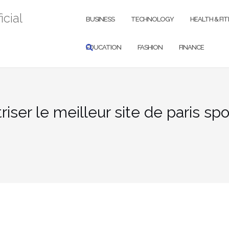
icial
BUSINESS
TECHNOLOGY
HEALTH & FI
EDUCATION
FASHION
FINANCE
ser le meilleur site de paris spo