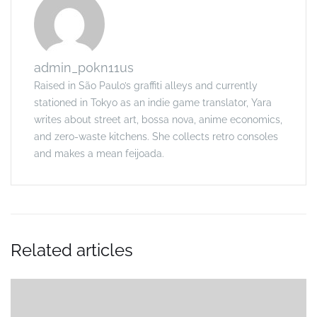
admin_p0kn11us
Raised in São Paulo’s graffiti alleys and currently
stationed in Tokyo as an indie game translator, Yara
writes about street art, bossa nova, anime economics,
and zero-waste kitchens. She collects retro consoles
and makes a mean feijoada.
Related articles