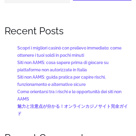
Recent Posts
Scopri i migliori casinò con prelievo immediato: come
ottenere i tuoi soldi in pochi minuti
Siti non AAMS: cosa sapere prima di giocare su
piattaforme non autorizzate in Italia
Siti non AAMS: guida pratica per capire rischi,
funzionamento e alternative sicure
Come orientarsi tra i rischi e le opportunità dei siti non
AAMS
魅力と注意点が分かる！オンラインカジノサイト完全ガイ
ド