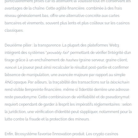
particulièrement prisés car ils atténuent la
volatilité
tout en conservant les
avantages de la chaîne. Cette agilité financière, combinée à des frais
réseau généralement bas, offre une alternative concrète aux cartes
bancaires et virements, souvent plus lents et plus coûteux sur les casinos
classiques.
Deuxième pilier : la transparence. La plupart des plateformes Web3
intègrent des systèmes “
provably fair
” permettant de vérifier l’intégrité d’un
tirage grâce à un enchaînement de
hashes
(graine serveur, graine client,
nonce
). Le joueur peut ainsi recalculer le résultat post-partie et confirmer
l’absence de manipulation, une avancée majeure par rapport au simple
RNG
opaque. Par ailleurs, la traçabilité des transactions sur la
blockchain
rend visible l’empreinte financière, même si l’identité derrière une adresse
reste pseudonyme. Cette combinaison de vérifiabilité et de pseudonymat
requiert cependant de garder à l’esprit les impératifs réglementaires : selon
la juridiction, une vérification d’identité peut s’appliquer, notamment pour la
lutte contre la fraude et la protection des mineurs.
Enfin, l’écosystème favorise l’innovation produit. Les crypto casinos