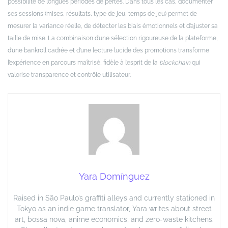
possibilité de longues périodes de pertes. Dans tous les cas, documenter
ses sessions (mises, résultats, type de jeu, temps de jeu) permet de
mesurer la variance réelle, de détecter les biais émotionnels et d’ajuster sa
taille de mise. La combinaison d’une sélection rigoureuse de la plateforme,
d’une bankroll cadrée et d’une lecture lucide des promotions transforme
l’expérience en parcours maîtrisé, fidèle à l’esprit de la
blockchain
qui
valorise transparence et contrôle utilisateur.
Yara Domínguez
Raised in São Paulo’s graffiti alleys and currently stationed in
Tokyo as an indie game translator, Yara writes about street
art, bossa nova, anime economics, and zero-waste kitchens.