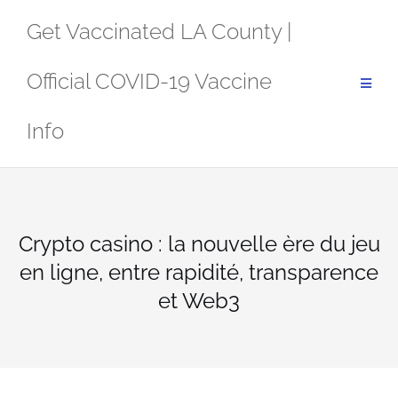
Skip
Get Vaccinated LA County |
to
content
Official COVID-19 Vaccine
Info
Crypto casino : la nouvelle ère du jeu
en ligne, entre rapidité, transparence
et Web3