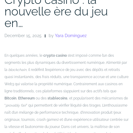
nouvelle ère du jeu
en…
December 15, 2025
by
Yara Domínguez
En quelques années, le
crypto casino
s’est imposé comme l’un des
segments les plus dynamiques du divertissement numérique. Alimenté par
la
blockchain
, il redéfinit l’expérience de jeu avec des dépôts et retraits
quasi instantanés, des frais réduits, une transparence accrue et une culture
Web3 qui valorise la propriété numérique. Contrairement aux casinos en
ligne traditionnels, ces plateformes s’appuient sur des actifs tels que
Bitcoin
,
Ethereum
ou des
stablecoins
, et popularisent des mécanismes de
“
provably fair
” qui permettent de vérifier l’équité des tirages. L’enthousiasme
naît d’un mélange de performance technique, d’innovation produit (jeux
originaux, tournois, crash games) et d’une expérience utilisateur centrée sur
la vitesse et l’autonomie du joueur. Dans cet univers, la maîtrise de son