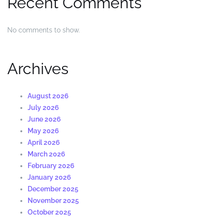
Recent Comments
No comments to show.
Archives
August 2026
July 2026
June 2026
May 2026
April 2026
March 2026
February 2026
January 2026
December 2025
November 2025
October 2025