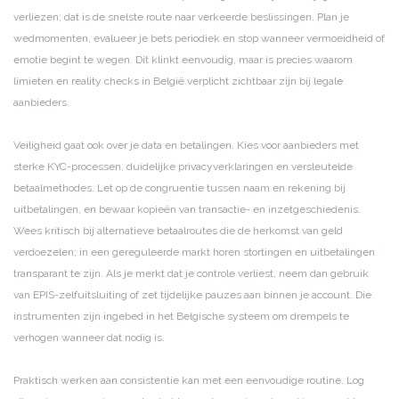
verliezen; dat is de snelste route naar verkeerde beslissingen. Plan je
wedmomenten, evalueer je bets periodiek en stop wanneer vermoeidheid of
emotie begint te wegen. Dit klinkt eenvoudig, maar is precies waarom
limieten en reality checks in België verplicht zichtbaar zijn bij legale
aanbieders.
Veiligheid gaat ook over je data en betalingen. Kies voor aanbieders met
sterke KYC-processen, duidelijke privacyverklaringen en versleutelde
betaalmethodes. Let op de congruentie tussen naam en rekening bij
uitbetalingen, en bewaar kopieën van transactie- en inzetgeschiedenis.
Wees kritisch bij alternatieve betaalroutes die de herkomst van geld
verdoezelen; in een gereguleerde markt horen stortingen en uitbetalingen
transparant te zijn. Als je merkt dat je controle verliest, neem dan gebruik
van EPIS-zelfuitsluiting of zet tijdelijke pauzes aan binnen je account. Die
instrumenten zijn ingebed in het Belgische systeem om drempels te
verhogen wanneer dat nodig is.
Praktisch werken aan consistentie kan met een eenvoudige routine. Log