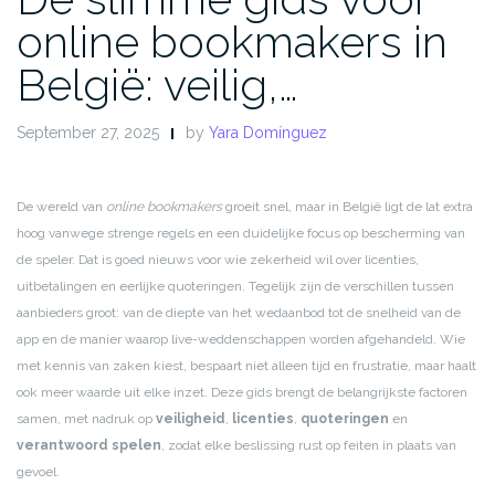
online bookmakers in
België: veilig,…
September 27, 2025
by
Yara Domínguez
De wereld van
online bookmakers
groeit snel, maar in België ligt de lat extra
hoog vanwege strenge regels en een duidelijke focus op bescherming van
de speler. Dat is goed nieuws voor wie zekerheid wil over licenties,
uitbetalingen en eerlijke quoteringen. Tegelijk zijn de verschillen tussen
aanbieders groot: van de diepte van het wedaanbod tot de snelheid van de
app en de manier waarop live-weddenschappen worden afgehandeld. Wie
met kennis van zaken kiest, bespaart niet alleen tijd en frustratie, maar haalt
ook meer waarde uit elke inzet. Deze gids brengt de belangrijkste factoren
samen, met nadruk op
veiligheid
,
licenties
,
quoteringen
en
verantwoord spelen
, zodat elke beslissing rust op feiten in plaats van
gevoel.