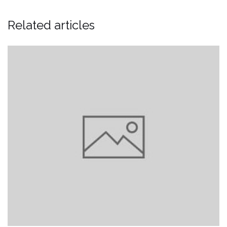
Related articles