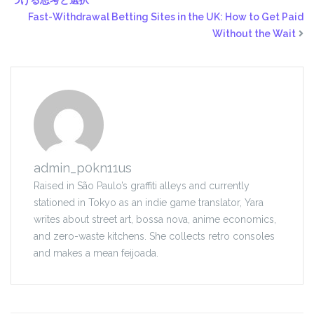
づける思考と選択
Fast-Withdrawal Betting Sites in the UK: How to Get Paid
Without the Wait
admin_p0kn11us
Raised in São Paulo’s graffiti alleys and currently
stationed in Tokyo as an indie game translator, Yara
writes about street art, bossa nova, anime economics,
and zero-waste kitchens. She collects retro consoles
and makes a mean feijoada.