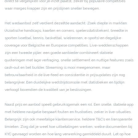
direct te vergelijken vóór je inzet plaatst, zeker bij populaire competities
waar marges krapper zijn en prijslijnen sneller bewegen.
Het wedaanbod zelf verdient dezelfde aandacht. Zoek diepte in markten
(Aziatische handicaps, kaarten en corners, spelersstatistieken), breedte in
sporten (voetbal, tennis, basketbal, wielrennen, e-sports) en degelijke
coverage voor Belgische en Europese competities. Live-weddenschappen
zijn een tweede pijler: een goede aanbieder combineert stabiele
quoteringen met lage vertraging, snelle settlement en nuttige features zoals
cash-out en bet builder. Streaming is mooi meegenomen, maar
betrouwbaarheid in de live-feed en consistentie in prijsupdates zijn nog
belangrijker. Een duidelijke wedstrijdconsole met statistieken en tijdlijn
verhoogt bovendien de kwaliteit van je beslissingen.
Naast prijs en aanbod speelt gebruiksgemak een rol. Een snelle, stabiele app
met heldere navigatie bespaart fouten en frustraties, zeker in live-situaties.
Belangrijk zijn ook meertalige klantenservice, heldere T&C’s en transparante
limieten. Zorg dat je weet hoe uitbetalingen werken, welke documenten bij
KYC gevraagd worden en hoe lang verwerking gemiddeld duurt. Let op hoe