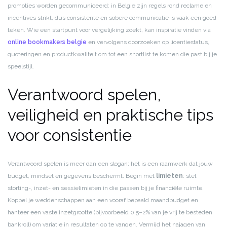
promoties worden gecommuniceerd: in België zijn regels rond reclame en
incentives strikt, dus consistente en sobere communicatie is vaak een goed
teken. Wie een startpunt voor vergelijking zoekt, kan inspiratie vinden via
online bookmakers belgie
en vervolgens doorzoeken op licentiestatus,
quoteringen en productkwaliteit om tot een shortlist te komen die past bij je
speelstijl.
Verantwoord spelen,
veiligheid en praktische tips
voor consistentie
Verantwoord spelen is meer dan een slogan; het is een raamwerk dat jouw
budget, mindset en gegevens beschermt. Begin met
limieten
: stel
storting-, inzet- en sessielimieten in die passen bij je financiële ruimte.
Koppel je weddenschappen aan een vooraf bepaald maandbudget en
hanteer een vaste inzetgrootte (bijvoorbeeld 0,5–2% van je vrij te besteden
bankroll) om variatie in resultaten op te vangen. Vermijd het najagen van