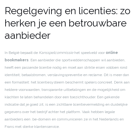
Regelgeving en licenties: zo
herken je een betrouwbare
aanbieder
In België bepaalt de
Kansspelcommissie
het speelveld voor
online
bookmakers
. Een aanbieder die sportweddenschappen wil aanbieden,
heeft een passende licentie nodig en moet aan strikte eisen voldoen rond
identiteit, betaalstromen, verslavingspreventie en reclame. Dit is meer dan
een formaliteit: het licentiesysteem beschermt spelers concreet. Denk aan
heldere voorwaarden, transparante uitbetalingen en de mogelijkheid om
klachten te laten behandelen door een toezichthouder. Een gekende
indicatie dat je goed zit, is een zichtbare licentievermelding en duidelijke
gegevens over het bedrijf achter het platform. Vaak hebben legale
aanbieders een .be-domein en communiceren ze in het Nederlands en
Frans met sterke klantenservice.