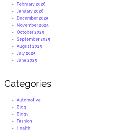
February 2026
January 2026
December 2025
November 2025
October 2025
September 2025
August 2025
July 2025
June 2025
Categories
Automotive
Blog
Blogv
Fashion
Health