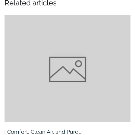
Related articles
Comfort, Clean Air, and Pure…