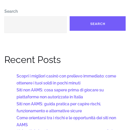
Search
SEARCH
Recent Posts
Scopri i migliori casinò con prelievo immediato: come
ottenere i tuoi soldi in pochi minuti
Siti non AAMS: cosa sapere prima di giocare su
piattaforme non autorizzate in Italia
Siti non AAMS: guida pratica per capire rischi,
funzionamento e alternative sicure
Come orientarsi tra i rischi e le opportunità dei siti non
AAMS