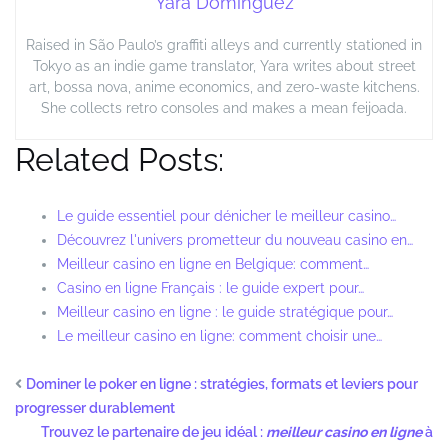
Yara Domínguez
Raised in São Paulo’s graffiti alleys and currently stationed in
Tokyo as an indie game translator, Yara writes about street
art, bossa nova, anime economics, and zero-waste kitchens.
She collects retro consoles and makes a mean feijoada.
Related Posts:
Le guide essentiel pour dénicher le meilleur casino…
Découvrez l'univers prometteur du nouveau casino en…
Meilleur casino en ligne en Belgique: comment…
Casino en ligne Français : le guide expert pour…
Meilleur casino en ligne : le guide stratégique pour…
Le meilleur casino en ligne: comment choisir une…
Dominer le poker en ligne : stratégies, formats et leviers pour
progresser durablement
Trouvez le partenaire de jeu idéal :
meilleur casino en ligne
à