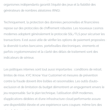
organismes indépendants garantit l'équité des jeux et la fiabilité des
générateurs de nombres aléatoires (RNG).
Techniquement, la protection des données personnelles et financières
repose sur des protocoles de chiffrement robustes. Les nouveaux casinos
modernes adoptent généralement le protocole SSL/TLS pour sécuriser les
transactions. Il est aussi utile de vérifier les options de paiement proposées :
la diversité (cartes bancaires, portefeuilles électroniques, virements et
parfois cryptomonnaies) et la clarté des délais de traitement sont des
indicateurs de sérieux.
Les politiques internes sont tout aussi importantes : conditions de retrait,
limites de mise, KYC (Know Your Customer) et mesures de prévention
contre la fraude doivent être lisibles et raisonnables. Les outils d'auto-
exclusion et de limitation du budget démontrent un engagement envers le
jeu responsable. Sur le plan technique, l'utilisation d'API modernes,
d'applications dédiées et d'une infrastructure cloud performante assure
une disponibilité élevée et une expérience sans coupure, même lors des