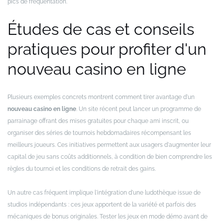
pics de fréquentation.
Études de cas et conseils
pratiques pour profiter d'un
nouveau casino en ligne
Plusieurs exemples concrets montrent comment tirer avantage d'un
nouveau casino en ligne
. Un site récent peut lancer un programme de
parrainage offrant des mises gratuites pour chaque ami inscrit, ou
organiser des séries de tournois hebdomadaires récompensant les
meilleurs joueurs. Ces initiatives permettent aux usagers d'augmenter leur
capital de jeu sans coûts additionnels, à condition de bien comprendre les
règles du tournoi et les conditions de retrait des gains.
Un autre cas fréquent implique l'intégration d'une ludothèque issue de
studios indépendants : ces jeux apportent de la variété et parfois des
mécaniques de bonus originales. Tester les jeux en mode démo avant de