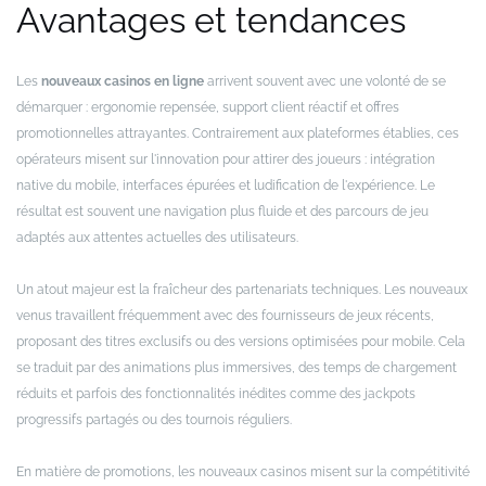
Avantages et tendances
Les
nouveaux casinos en ligne
arrivent souvent avec une volonté de se
démarquer : ergonomie repensée, support client réactif et offres
promotionnelles attrayantes. Contrairement aux plateformes établies, ces
opérateurs misent sur l'innovation pour attirer des joueurs : intégration
native du mobile, interfaces épurées et ludification de l'expérience. Le
résultat est souvent une navigation plus fluide et des parcours de jeu
adaptés aux attentes actuelles des utilisateurs.
Un atout majeur est la fraîcheur des partenariats techniques. Les nouveaux
venus travaillent fréquemment avec des fournisseurs de jeux récents,
proposant des titres exclusifs ou des versions optimisées pour mobile. Cela
se traduit par des animations plus immersives, des temps de chargement
réduits et parfois des fonctionnalités inédites comme des jackpots
progressifs partagés ou des tournois réguliers.
En matière de promotions, les nouveaux casinos misent sur la compétitivité