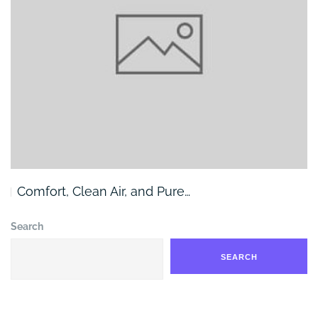
Comfort, Clean Air, and Pure…
Search
SEARCH