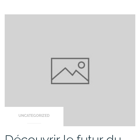
UNCATEGORIZED
Découvrir le futur du