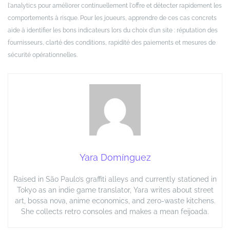
l'analytics pour améliorer continuellement l'offre et détecter rapidement les
comportements à risque. Pour les joueurs, apprendre de ces cas concrets
aide à identifier les bons indicateurs lors du choix d'un site : réputation des
fournisseurs, clarté des conditions, rapidité des paiements et mesures de
sécurité opérationnelles.
Yara Domínguez
Raised in São Paulo’s graffiti alleys and currently stationed in
Tokyo as an indie game translator, Yara writes about street
art, bossa nova, anime economics, and zero-waste kitchens.
She collects retro consoles and makes a mean feijoada.