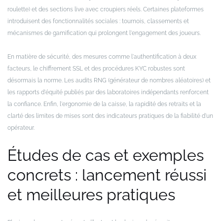
roulette) et des sections live avec croupiers réels. Certaines plateformes
introduisent des fonctionnalités sociales : tournois, classements et
mécanismes de gamification qui prolongent l'engagement des joueurs.
En matière de sécurité, des mesures comme l'authentification à deux
facteurs, le chiffrement SSL et des procédures KYC robustes sont
désormais la norme. Les audits RNG (générateur de nombres aléatoires) et
les rapports d'équité publiés par des laboratoires indépendants renforcent
la confiance. Enfin, l'ergonomie de la caisse, la rapidité des retraits et la
clarté des limites de mises sont des indicateurs pratiques de la fiabilité d'un
opérateur.
Études de cas et exemples
concrets : lancement réussi
et meilleures pratiques