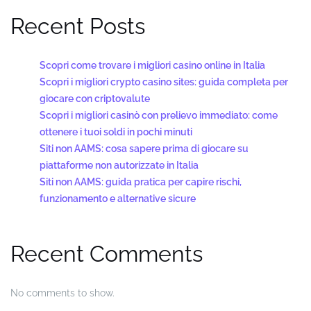
Recent Posts
Scopri come trovare i migliori casino online in Italia
Scopri i migliori crypto casino sites: guida completa per
giocare con criptovalute
Scopri i migliori casinò con prelievo immediato: come
ottenere i tuoi soldi in pochi minuti
Siti non AAMS: cosa sapere prima di giocare su
piattaforme non autorizzate in Italia
Siti non AAMS: guida pratica per capire rischi,
funzionamento e alternative sicure
Recent Comments
No comments to show.