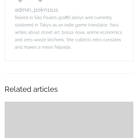
admin_p0kn11us
Raised in São Paulo’s graffiti alleys and currently
stationed in Tokyo as an indie game translator, Yara
writes about street art, bossa nova, anime economics,
and zero-waste kitchens. She collects retro consoles
and makes a mean feijoada.
Related articles