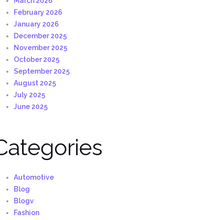
March 2026
February 2026
January 2026
December 2025
November 2025
October 2025
September 2025
August 2025
July 2025
June 2025
Categories
Automotive
Blog
Blogv
Fashion