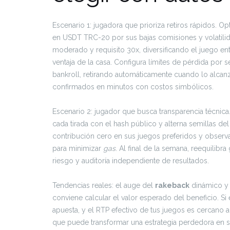
Escenario 1: jugadora que prioriza retiros rápidos. 
en USDT TRC-20 por sus bajas comisiones y volatil
moderado y requisito 30x, diversificando el juego e
ventaja de la casa. Configura límites de pérdida por 
bankroll, retirando automáticamente cuando lo alcanz
confirmados en minutos con costos simbólicos.
Escenario 2: jugador que busca transparencia técnica.
cada tirada con el hash público y alterna semillas 
contribución cero en sus juegos preferidos y observa
para minimizar
gas
. Al final de la semana, reequilibr
riesgo y auditoría independiente de resultados.
Tendencias reales: el auge del
rakeback
dinámico y l
conviene calcular el valor esperado del beneficio. 
apuesta, y el RTP efectivo de tus juegos es cercano a
que puede transformar una estrategia perdedora en s