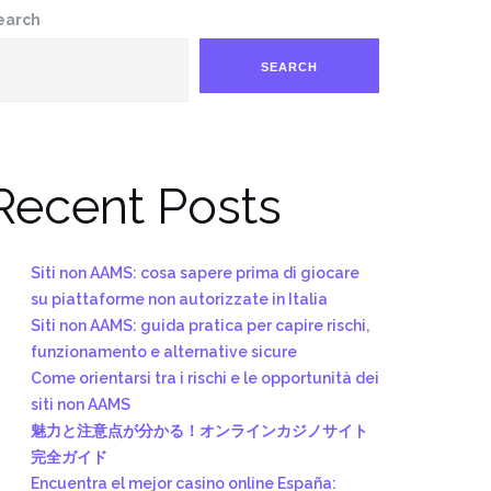
earch
SEARCH
Recent Posts
Siti non AAMS: cosa sapere prima di giocare
su piattaforme non autorizzate in Italia
Siti non AAMS: guida pratica per capire rischi,
funzionamento e alternative sicure
Come orientarsi tra i rischi e le opportunità dei
siti non AAMS
魅力と注意点が分かる！オンラインカジノサイト
完全ガイド
Encuentra el mejor casino online España: