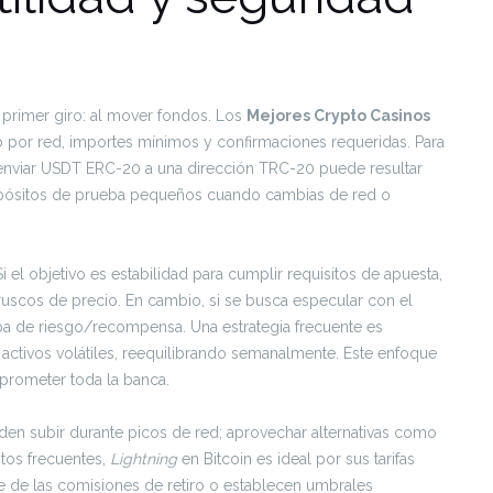
 primer giro: al mover fondos. Los
Mejores Crypto Casinos
o por red, importes mínimos y confirmaciones requeridas. Para
; enviar USDT ERC-20 a una dirección TRC-20 puede resultar
epósitos de prueba pequeños cuando cambias de red o
i el objetivo es estabilidad para cumplir requisitos de apuesta,
uscos de precio. En cambio, si se busca especular con el
apa de riesgo/recompensa. Una estrategia frecuente es
 activos volátiles, reequilibrando semanalmente. Este enfoque
prometer toda la banca.
en subir durante picos de red; aprovechar alternativas como
tos frecuentes,
Lightning
en Bitcoin es ideal por sus tarifas
e de las comisiones de retiro o establecen umbrales