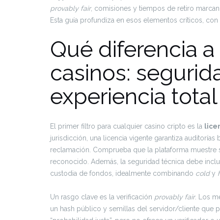
provably fair
, comisiones y tiempos de retiro marcan 
Esta guía profundiza en esos elementos críticos, con
Qué diferencia a
casinos: segurida
experiencia total
El primer filtro para cualquier casino cripto es la
lice
jurisdicción, una licencia vigente garantiza auditor
reclamación. Comprueba que la plataforma muestre su
reconocido. Además, la seguridad técnica debe inclu
custodia de fondos, idealmente combinando
cold
y
Un rasgo clave es la verificación
provably fair
. Los m
un hash público y semillas del servidor/cliente que p