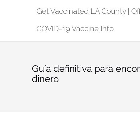
Skip
Get Vaccinated LA County | Off
to
content
COVID-19 Vaccine Info
Guía definitiva para enco
dinero