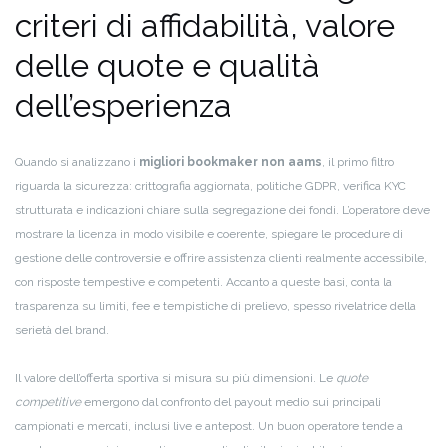
criteri di affidabilità, valore
delle quote e qualità
dell’esperienza
Quando si analizzano i
migliori bookmaker non aams
, il primo filtro
riguarda la sicurezza: crittografia aggiornata, politiche GDPR, verifica KYC
strutturata e indicazioni chiare sulla segregazione dei fondi. L’operatore deve
mostrare la licenza in modo visibile e coerente, spiegare le procedure di
gestione delle controversie e offrire assistenza clienti realmente accessibile,
con risposte tempestive e competenti. Accanto a queste basi, conta la
trasparenza su limiti, fee e tempistiche di prelievo, spesso rivelatrice della
serietà del brand.
Il valore dell’offerta sportiva si misura su più dimensioni. Le
quote
competitive
emergono dal confronto del payout medio sui principali
campionati e mercati, inclusi live e antepost. Un buon operatore tende a