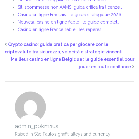
Siti scommesse non AAMS: guida critica tra licenze…
Casino en ligne Français : le guide stratégique 2026…
Nouveau casino en ligne fiable : le guide complet…
Casino en ligne France fiable : les repères…
Crypto casino: guida pratica per giocare con le
criptovalute tra sicurezza, velocità e strategie vincenti
Meilleur casino en ligne Belgique : le guide essentiel pour
jouer en toute confiance
admin_p0kn11us
Raised in São Paulo’s graffiti alleys and currently