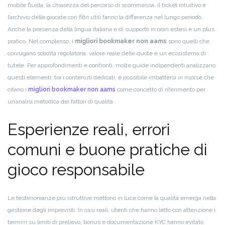
mobile fluida, la chiarezza del percorso di scommessa, il ticket intuitivo e
l’archivio delle giocate con filtri utili fanno la differenza nel lungo periodo.
Anche la presenza della lingua italiana e di supporto in orari estesi è un plus
pratico. Nel complesso, i
migliori bookmaker non aams
sono quelli che
coniugano solidità regolatoria, valore reale delle quote e un ecosistema di
tutele. Per approfondimenti e confronti, molte guide indipendenti analizzano
questi elementi; tra i contenuti dedicati, è possibile imbattersi in risorse che
citano i
migliori bookmaker non aams
come concetto di riferimento per
un’analisi metodica dei fattori di qualità.
Esperienze reali, errori
comuni e buone pratiche di
gioco responsabile
Le testimonianze più istruttive mettono in luce come la qualità emerga nella
gestione degli imprevisti. In casi reali, utenti che hanno letto con attenzione i
termini su limiti di prelievo, bonus e documentazione KYC hanno evitato