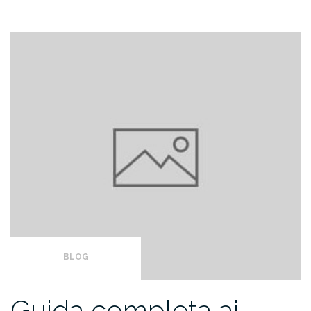
BLOG
Guida completa ai