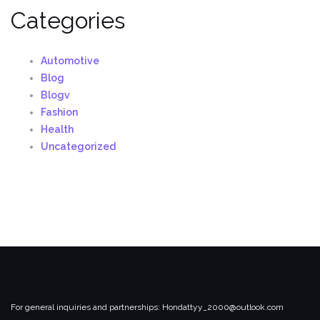
Categories
Automotive
Blog
Blogv
Fashion
Health
Uncategorized
For general inquiries and partnerships:
Hondattyy_2000@outlook.com