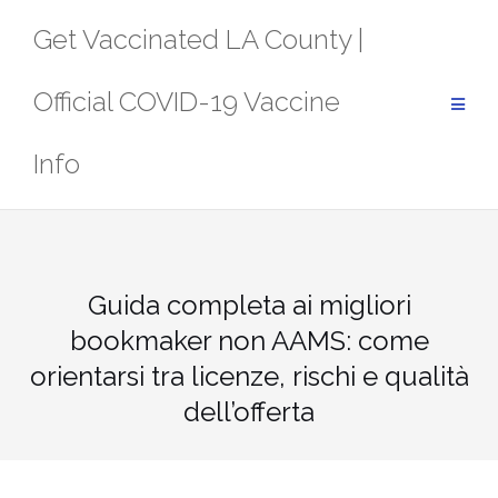
Skip
Get Vaccinated LA County |
to
content
Official COVID-19 Vaccine
Info
Guida completa ai migliori
bookmaker non AAMS: come
orientarsi tra licenze, rischi e qualità
dell’offerta