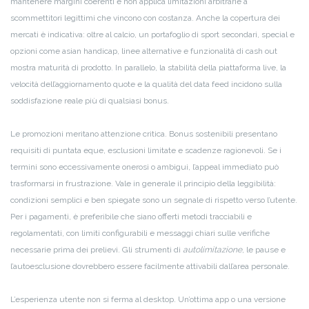
mantenere margini coerenti e non applica limitazioni arbitrarie a
scommettitori legittimi che vincono con costanza. Anche la copertura dei
mercati è indicativa: oltre al calcio, un portafoglio di sport secondari, special e
opzioni come asian handicap, linee alternative e funzionalità di cash out
mostra maturità di prodotto. In parallelo, la stabilità della piattaforma live, la
velocità dell’aggiornamento quote e la qualità del data feed incidono sulla
soddisfazione reale più di qualsiasi bonus.
Le promozioni meritano attenzione critica. Bonus sostenibili presentano
requisiti di puntata eque, esclusioni limitate e scadenze ragionevoli. Se i
termini sono eccessivamente onerosi o ambigui, l’appeal immediato può
trasformarsi in frustrazione. Vale in generale il principio della leggibilità:
condizioni semplici e ben spiegate sono un segnale di rispetto verso l’utente.
Per i pagamenti, è preferibile che siano offerti metodi tracciabili e
regolamentati, con limiti configurabili e messaggi chiari sulle verifiche
necessarie prima dei prelievi. Gli strumenti di
autolimitazione
, le pause e
l’autoesclusione dovrebbero essere facilmente attivabili dall’area personale.
L’esperienza utente non si ferma al desktop. Un’ottima app o una versione