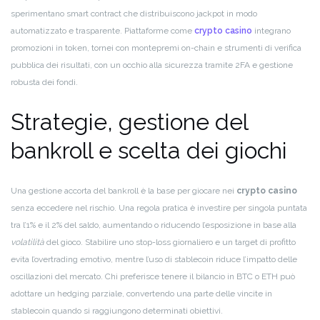
sperimentano smart contract che distribuiscono jackpot in modo
automatizzato e trasparente. Piattaforme come
crypto casino
integrano
promozioni in token, tornei con montepremi on-chain e strumenti di verifica
pubblica dei risultati, con un occhio alla sicurezza tramite 2FA e gestione
robusta dei fondi.
Strategie, gestione del
bankroll e scelta dei giochi
Una gestione accorta del bankroll è la base per giocare nei
crypto casino
senza eccedere nel rischio. Una regola pratica è investire per singola puntata
tra l’1% e il 2% del saldo, aumentando o riducendo l’esposizione in base alla
volatilità
del gioco. Stabilire uno stop-loss giornaliero e un target di profitto
evita l’overtrading emotivo, mentre l’uso di stablecoin riduce l’impatto delle
oscillazioni del mercato. Chi preferisce tenere il bilancio in BTC o ETH può
adottare un hedging parziale, convertendo una parte delle vincite in
stablecoin quando si raggiungono determinati obiettivi.