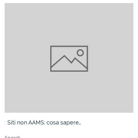
Siti non AAMS: cosa sapere…
Search