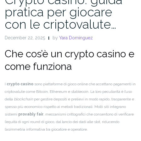
pratica per giocare
con le criptovalute…
December 22, 2025
by
Yara Domínguez
Che cos’è un crypto casino e
come funziona
I
crypto casino
sono piattaforme di gioco online che accettano pagamenti in
criptovalute come Bitcoin, Ethereum e stablecoin. La loro peculiarità è l’uso
della
blockchain
per gestire depositi e prelievi in modo rapido, trasparente e
spesso più economico rispetto ai metodi tradizionali. Molti siti integrano
sistemi
provably fair
, meccanismi crittografici che consentono di verificare
l’equità di ogni round di gioco, dal lancio dei dadi alle slot, riducendo
l’asimmetria informativa tra giocatore e operatore.