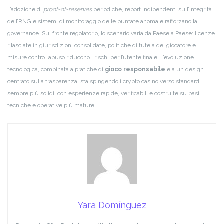
L’adozione di
proof-of-reserves
periodiche, report indipendenti sull’integrità
dell’RNG e sistemi di monitoraggio delle puntate anomale rafforzano la
governance. Sul fronte regolatorio, lo scenario varia da Paese a Paese: licenze
rilasciate in giurisdizioni consolidate, politiche di tutela del giocatore e
misure contro l’abuso riducono i rischi per l’utente finale. L’evoluzione
tecnologica, combinata a pratiche di
gioco responsabile
e a un design
centrato sulla trasparenza, sta spingendo i crypto casino verso standard
sempre più solidi, con esperienze rapide, verificabili e costruite su basi
tecniche e operative più mature.
Yara Domínguez