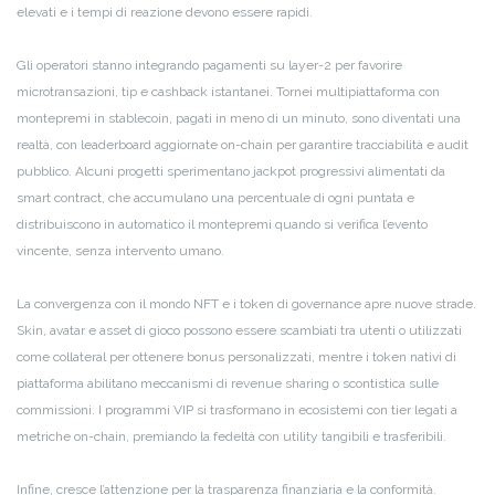
elevati e i tempi di reazione devono essere rapidi.
Gli operatori stanno integrando pagamenti su layer-2 per favorire
microtransazioni, tip e cashback istantanei. Tornei multipiattaforma con
montepremi in stablecoin, pagati in meno di un minuto, sono diventati una
realtà, con leaderboard aggiornate on-chain per garantire tracciabilità e audit
pubblico. Alcuni progetti sperimentano jackpot progressivi alimentati da
smart contract, che accumulano una percentuale di ogni puntata e
distribuiscono in automatico il montepremi quando si verifica l’evento
vincente, senza intervento umano.
La convergenza con il mondo NFT e i token di governance apre nuove strade.
Skin, avatar e asset di gioco possono essere scambiati tra utenti o utilizzati
come collateral per ottenere bonus personalizzati, mentre i token nativi di
piattaforma abilitano meccanismi di revenue sharing o scontistica sulle
commissioni. I programmi VIP si trasformano in ecosistemi con tier legati a
metriche on-chain, premiando la fedeltà con utility tangibili e trasferibili.
Infine, cresce l’attenzione per la trasparenza finanziaria e la conformità.