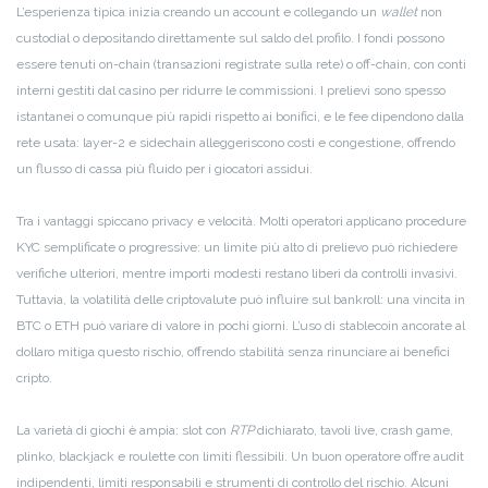
L’esperienza tipica inizia creando un account e collegando un
wallet
non
custodial o depositando direttamente sul saldo del profilo. I fondi possono
essere tenuti on-chain (transazioni registrate sulla rete) o off-chain, con conti
interni gestiti dal casino per ridurre le commissioni. I prelievi sono spesso
istantanei o comunque più rapidi rispetto ai bonifici, e le fee dipendono dalla
rete usata: layer-2 e sidechain alleggeriscono costi e congestione, offrendo
un flusso di cassa più fluido per i giocatori assidui.
Tra i vantaggi spiccano privacy e velocità. Molti operatori applicano procedure
KYC semplificate o progressive: un limite più alto di prelievo può richiedere
verifiche ulteriori, mentre importi modesti restano liberi da controlli invasivi.
Tuttavia, la volatilità delle criptovalute può influire sul bankroll: una vincita in
BTC o ETH può variare di valore in pochi giorni. L’uso di stablecoin ancorate al
dollaro mitiga questo rischio, offrendo stabilità senza rinunciare ai benefici
cripto.
La varietà di giochi è ampia: slot con
RTP
dichiarato, tavoli live, crash game,
plinko, blackjack e roulette con limiti flessibili. Un buon operatore offre audit
indipendenti, limiti responsabili e strumenti di controllo del rischio. Alcuni