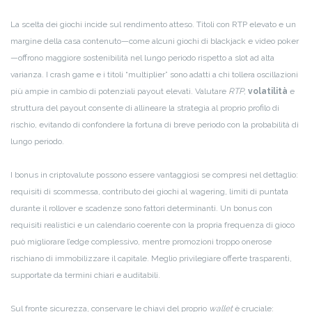
La scelta dei giochi incide sul rendimento atteso. Titoli con RTP elevato e un
margine della casa contenuto—come alcuni giochi di blackjack e video poker
—offrono maggiore sostenibilità nel lungo periodo rispetto a slot ad alta
varianza. I crash game e i titoli “multiplier” sono adatti a chi tollera oscillazioni
più ampie in cambio di potenziali payout elevati. Valutare
RTP
,
volatilità
e
struttura del payout consente di allineare la strategia al proprio profilo di
rischio, evitando di confondere la fortuna di breve periodo con la probabilità di
lungo periodo.
I bonus in criptovalute possono essere vantaggiosi se compresi nel dettaglio:
requisiti di scommessa, contributo dei giochi al wagering, limiti di puntata
durante il rollover e scadenze sono fattori determinanti. Un bonus con
requisiti realistici e un calendario coerente con la propria frequenza di gioco
può migliorare l’edge complessivo, mentre promozioni troppo onerose
rischiano di immobilizzare il capitale. Meglio privilegiare offerte trasparenti,
supportate da termini chiari e auditabili.
Sul fronte sicurezza, conservare le chiavi del proprio
wallet
è cruciale: