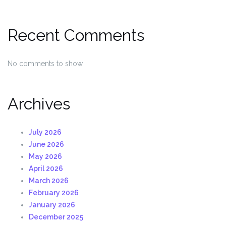
Recent Comments
No comments to show.
Archives
July 2026
June 2026
May 2026
April 2026
March 2026
February 2026
January 2026
December 2025