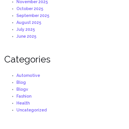
November 2025
October 2025
September 2025
August 2025
July 2025
June 2025
Categories
Automotive
Blog
Blogv
Fashion
Health
Uncategorized