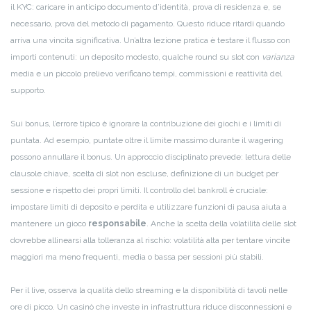
il KYC: caricare in anticipo documento d’identità, prova di residenza e, se
necessario, prova del metodo di pagamento. Questo riduce ritardi quando
arriva una vincita significativa. Un’altra lezione pratica è testare il flusso con
importi contenuti: un deposito modesto, qualche round su slot con
varianza
media e un piccolo prelievo verificano tempi, commissioni e reattività del
supporto.
Sui bonus, l’errore tipico è ignorare la contribuzione dei giochi e i limiti di
puntata. Ad esempio, puntate oltre il limite massimo durante il wagering
possono annullare il bonus. Un approccio disciplinato prevede: lettura delle
clausole chiave, scelta di slot non escluse, definizione di un budget per
sessione e rispetto dei propri limiti. Il controllo del bankroll è cruciale:
impostare limiti di deposito e perdita e utilizzare funzioni di pausa aiuta a
mantenere un gioco
responsabile
. Anche la scelta della volatilità delle slot
dovrebbe allinearsi alla tolleranza al rischio: volatilità alta per tentare vincite
maggiori ma meno frequenti, media o bassa per sessioni più stabili.
Per il live, osserva la qualità dello streaming e la disponibilità di tavoli nelle
ore di picco. Un casinò che investe in infrastruttura riduce disconnessioni e