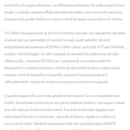
Authority o Curaçao eGaming. La differenza principale sta nella supervisione
locale: i controlli vengono effettuati dall’ente estero, con norme che possono
divergere da quelle italiane su bonus, limiti di spesa e procedure di verifica.
Tra i fattori da esaminare, la
licenza
è il primo tassello. Un regolatore reputato
impone test sui generatori di numeri casuali, audit periodici da enti
indipendenti (ad esempio eCOGRA o iTech Labs), protocolli
KYC
per l’identità
e policy antiriciclaggio. Un altro segnale di serietà è la protezione dei dati:
cifratura SSL, standard PCI-DSS per i pagamenti con carta e pratiche
trasparenti in materia di privacy. Anche gli strumenti di gioco responsabile
contano: limiti di deposito e di perdita, opzioni di autoesclusione e
raffreddamento, tempo di sessione e accesso a risorse di supporto.
Il quadro legale influisce sulla gestione dei reclami. Con un operatore non
AAMS, l’eventuale contenzioso non passa dall’ente italiano, ma segue i canali
previsti dalla giurisdizione del casinò. È quindi essenziale leggere con
attenzione Termini e Condizioni, clausole di bonus, regole su prelievi e
chiusure di conto. Valuta la trasparenza del sito: pubblicazione dell’RTP