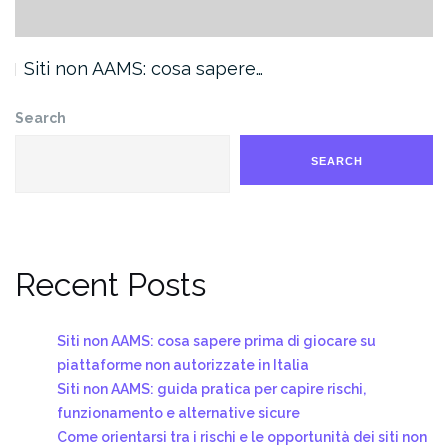
Siti non AAMS: cosa sapere…
Search
SEARCH
Recent Posts
Siti non AAMS: cosa sapere prima di giocare su
piattaforme non autorizzate in Italia
Siti non AAMS: guida pratica per capire rischi,
funzionamento e alternative sicure
Come orientarsi tra i rischi e le opportunità dei siti non