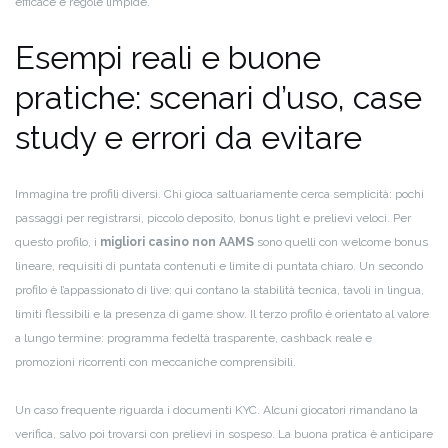
efficace e regole limpide.
Esempi reali e buone
pratiche: scenari d’uso, case
study e errori da evitare
Immagina tre profili diversi. Chi gioca saltuariamente cerca semplicità: pochi
passaggi per registrarsi, piccolo deposito, bonus light e prelievi veloci. Per
questo profilo, i
migliori casino non AAMS
sono quelli con welcome bonus
lineare, requisiti di puntata contenuti e limite di puntata chiaro. Un secondo
profilo è l’appassionato di live: qui contano la stabilità tecnica, tavoli in lingua,
limiti flessibili e la presenza di game show. Il terzo profilo è orientato al valore
a lungo termine: programma fedeltà trasparente, cashback reale e
promozioni ricorrenti con meccaniche comprensibili.
Un caso frequente riguarda i documenti KYC. Alcuni giocatori rimandano la
verifica, salvo poi trovarsi con prelievi in sospeso. La buona pratica è anticipare