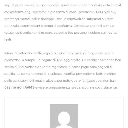
lag. L’assistenza è il termometro del servizio: valuta tempi di risposta in chat,
competenza degli operatori e presenza di canali alternativi. Per i prelievi,
preferisci metodi noti e tracciabili; con le criptovalute, informati su rete
utilizzata, commissioni e tempi di conferma. Considera anche il cambio
valuta: se il conto non è in euro, spread e fee possono incidere sui risultati
reali.
Infine, fai attenzione alle regole sui giochi con jackpot progressivi e alle
promozioni a tempo. Le pagine di T&C aggiornate, un centro assistenza ben
scritto e l’indicazione dell’ente regolatore in home page sono segnali di
qualità. La combinazione di prudenza, verifica preventiva e lettura critica
delle condizioni è il miglior alleato per individuare
i migliori
operatori tra i
casino non AAMS
e vivere un’esperienza solida, sicura e soddisfacente.