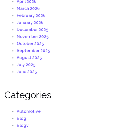
April 2026
March 2026
February 2026
January 2026
December 2025
November 2025
October 2025
September 2025
August 2025
July 2025
June 2025
Categories
Automotive
Blog
Blogv