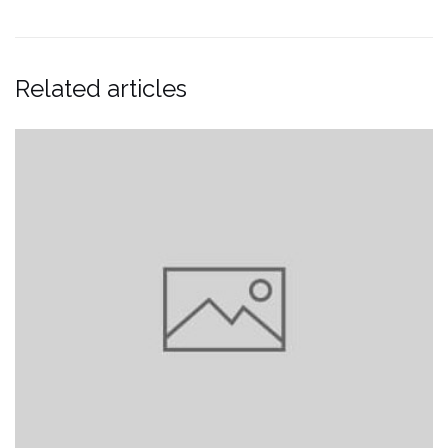
Related articles