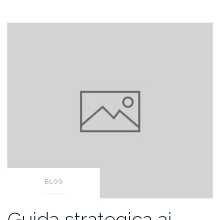
BLOG
Guida strategica ai