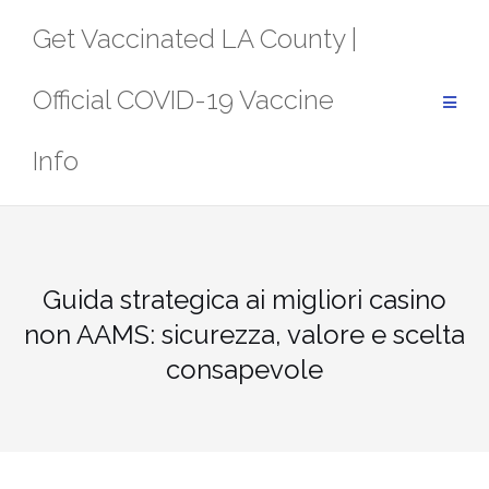
Skip
Get Vaccinated LA County |
to
content
Official COVID-19 Vaccine
Info
Guida strategica ai migliori casino
non AAMS: sicurezza, valore e scelta
consapevole