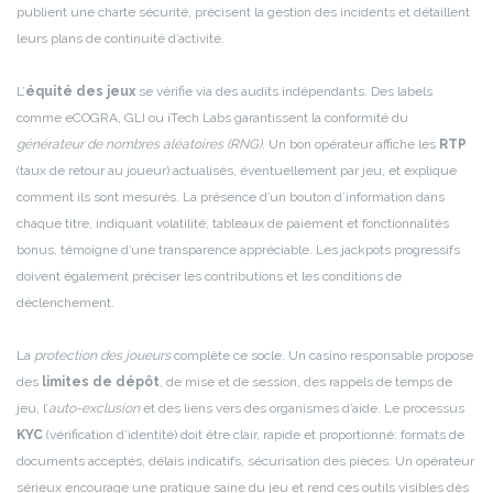
publient une charte sécurité, précisent la gestion des incidents et détaillent
leurs plans de continuité d’activité.
L’
équité des jeux
se vérifie via des audits indépendants. Des labels
comme eCOGRA, GLI ou iTech Labs garantissent la conformité du
générateur de nombres aléatoires (RNG)
. Un bon opérateur affiche les
RTP
(taux de retour au joueur) actualisés, éventuellement par jeu, et explique
comment ils sont mesurés. La présence d’un bouton d’information dans
chaque titre, indiquant volatilité, tableaux de paiement et fonctionnalités
bonus, témoigne d’une transparence appréciable. Les jackpots progressifs
doivent également préciser les contributions et les conditions de
déclenchement.
La
protection des joueurs
complète ce socle. Un casino responsable propose
des
limites de dépôt
, de mise et de session, des rappels de temps de
jeu, l’
auto-exclusion
et des liens vers des organismes d’aide. Le processus
KYC
(vérification d’identité) doit être clair, rapide et proportionné: formats de
documents acceptés, délais indicatifs, sécurisation des pièces. Un opérateur
sérieux encourage une pratique saine du jeu et rend ces outils visibles dès