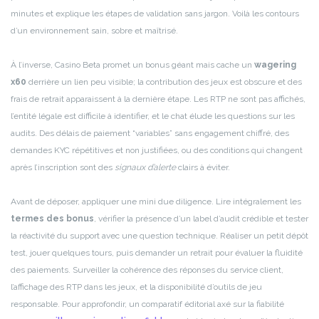
minutes et explique les étapes de validation sans jargon. Voilà les contours
d’un environnement sain, sobre et maîtrisé.
À l’inverse, Casino Beta promet un bonus géant mais cache un
wagering
x60
derrière un lien peu visible; la contribution des jeux est obscure et des
frais de retrait apparaissent à la dernière étape. Les RTP ne sont pas affichés,
l’entité légale est difficile à identifier, et le chat élude les questions sur les
audits. Des délais de paiement “variables” sans engagement chiffré, des
demandes KYC répétitives et non justifiées, ou des conditions qui changent
après l’inscription sont des
signaux d’alerte
clairs à éviter.
Avant de déposer, appliquer une mini due diligence. Lire intégralement les
termes des bonus
, vérifier la présence d’un label d’audit crédible et tester
la réactivité du support avec une question technique. Réaliser un petit dépôt
test, jouer quelques tours, puis demander un retrait pour évaluer la fluidité
des paiements. Surveiller la cohérence des réponses du service client,
l’affichage des RTP dans les jeux, et la disponibilité d’outils de jeu
responsable. Pour approfondir, un comparatif éditorial axé sur la fiabilité