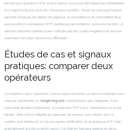
formés aux questions KYC et aux bonus, ainsi que des réponses cohérentes
d’un agent à l’autre sont des marqueurs positifs. Tester le chat avant dépôt
permet d’évaluer les délais de réponse, la compétence et l’honnêteté face
aux questions complexes (RTP, politiques de limitation, preuves d’audit). Un
service vraiment orienté joueur n’élude pas les sujets exigeants et renvoie
volontiers vers des ressources officielles.
Études de cas et signaux
pratiques: comparer deux
opérateurs
Considérons deux scénarios. Casino Alpha annonce un bonus modeste mais
indique clairement un
wagering x20
, contributions par catégorie, mise
maximale et date d’expiration. Il publie des RTP à jour, mentionne un audit
récent, offre 2FA et détaille les preuves de licence. Les retraits vers e-
wallets sont traités en 12 heures après vérification, et la politique KYC liste
précisément les documents requis. Le chat en français répond en deux