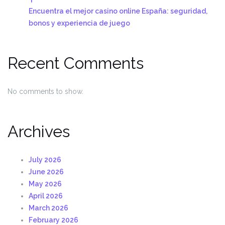
Encuentra el mejor casino online España: seguridad,
bonos y experiencia de juego
Recent Comments
No comments to show.
Archives
July 2026
June 2026
May 2026
April 2026
March 2026
February 2026