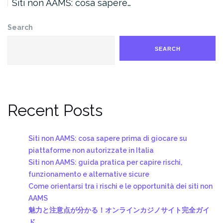
Siti non AAMS: cosa sapere…
Search
SEARCH
Recent Posts
Siti non AAMS: cosa sapere prima di giocare su
piattaforme non autorizzate in Italia
Siti non AAMS: guida pratica per capire rischi,
funzionamento e alternative sicure
Come orientarsi tra i rischi e le opportunità dei siti non
AAMS
魅力と注意点が分かる！オンラインカジノサイト完全ガイ
ド