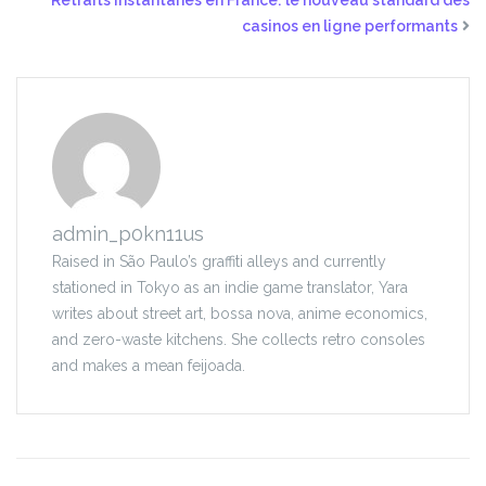
Retraits instantanés en France: le nouveau standard des
casinos en ligne performants
admin_p0kn11us
Raised in São Paulo’s graffiti alleys and currently
stationed in Tokyo as an indie game translator, Yara
writes about street art, bossa nova, anime economics,
and zero-waste kitchens. She collects retro consoles
and makes a mean feijoada.