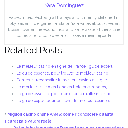
Yara Domínguez
Raised in São Paulo’s graffiti alleys and currently stationed in
Tokyo as an indie game translator, Yara writes about street art,
bossa nova, anime economics, and zero-waste kitchens. She
collects retro consoles and makes a mean feijoada.
Related Posts:
Le meilleur casino en ligne de France : guide expert…
Le guide essentiel pour trouver le meilleur casino…
Comment reconnaître le meilleur casino en ligne…
Le meilleur casino en ligne en Belgique: repères,…
Le guide essentiel pour dénicher le meilleur casino…
Le guide expert pour dénicher le meilleur casino en…
Migliori casinò online AAMS: come riconoscere qualità,
sicurezza e valore reale