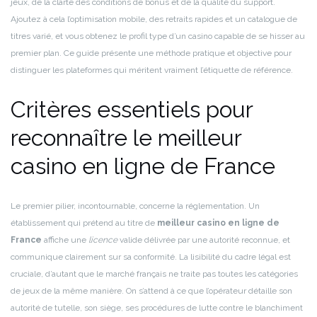
jeux, de la clarté des conditions de bonus et de la qualité du support.
Ajoutez à cela l’optimisation mobile, des retraits rapides et un catalogue de
titres varié, et vous obtenez le profil type d’un casino capable de se hisser au
premier plan. Ce guide présente une méthode pratique et objective pour
distinguer les plateformes qui méritent vraiment l’étiquette de référence.
Critères essentiels pour
reconnaître le meilleur
casino en ligne de France
Le premier pilier, incontournable, concerne la réglementation. Un
établissement qui prétend au titre de
meilleur casino en ligne de
France
affiche une
licence
valide délivrée par une autorité reconnue, et
communique clairement sur sa conformité. La lisibilité du cadre légal est
cruciale, d’autant que le marché français ne traite pas toutes les catégories
de jeux de la même manière. On s’attend à ce que l’opérateur détaille son
autorité de tutelle, son siège, ses procédures de lutte contre le blanchiment