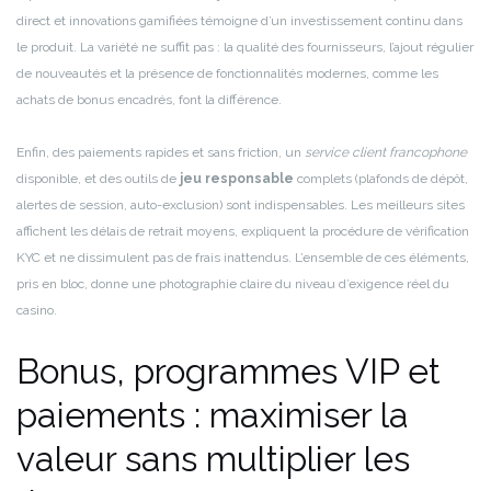
direct et innovations gamifiées témoigne d’un investissement continu dans
le produit. La variété ne suffit pas : la qualité des fournisseurs, l’ajout régulier
de nouveautés et la présence de fonctionnalités modernes, comme les
achats de bonus encadrés, font la différence.
Enfin, des paiements rapides et sans friction, un
service client francophone
disponible, et des outils de
jeu responsable
complets (plafonds de dépôt,
alertes de session, auto-exclusion) sont indispensables. Les meilleurs sites
affichent les délais de retrait moyens, expliquent la procédure de vérification
KYC et ne dissimulent pas de frais inattendus. L’ensemble de ces éléments,
pris en bloc, donne une photographie claire du niveau d’exigence réel du
casino.
Bonus, programmes VIP et
paiements : maximiser la
valeur sans multiplier les