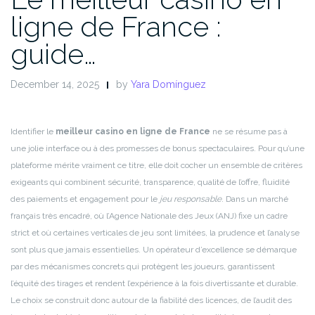
ligne de France :
guide…
December 14, 2025
by
Yara Domínguez
Identifier le
meilleur casino en ligne de France
ne se résume pas à
une jolie interface ou à des promesses de bonus spectaculaires. Pour qu’une
plateforme mérite vraiment ce titre, elle doit cocher un ensemble de critères
exigeants qui combinent sécurité, transparence, qualité de l’offre, fluidité
des paiements et engagement pour le
jeu responsable
. Dans un marché
français très encadré, où l’Agence Nationale des Jeux (ANJ) fixe un cadre
strict et où certaines verticales de jeu sont limitées, la prudence et l’analyse
sont plus que jamais essentielles. Un opérateur d’excellence se démarque
par des mécanismes concrets qui protègent les joueurs, garantissent
l’équité des tirages et rendent l’expérience à la fois divertissante et durable.
Le choix se construit donc autour de la fiabilité des licences, de l’audit des