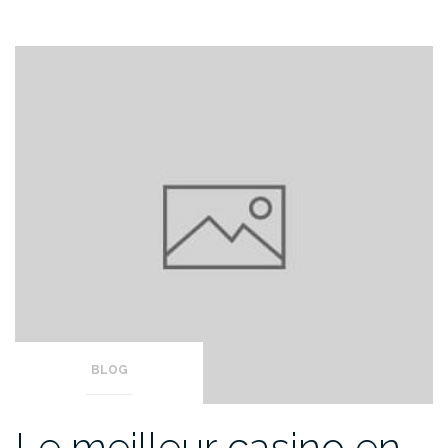
BLOG
Le meilleur casino en