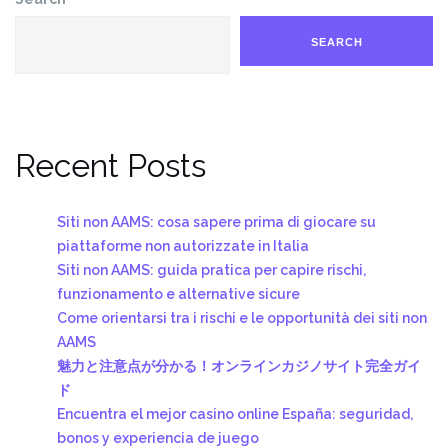
SEARCH
Recent Posts
Siti non AAMS: cosa sapere prima di giocare su
piattaforme non autorizzate in Italia
Siti non AAMS: guida pratica per capire rischi,
funzionamento e alternative sicure
Come orientarsi tra i rischi e le opportunità dei siti non
AAMS
魅力と注意点が分かる！オンラインカジノサイト完全ガイ
ド
Encuentra el mejor casino online España: seguridad,
bonos y experiencia de juego