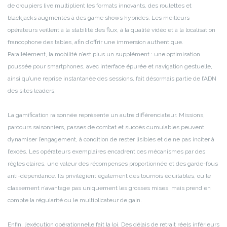
de croupiers live multiplient les formats innovants, des roulettes et
blackjacks augmentés à des game shows hybrides. Les meilleurs
opérateurs veillent à la stabilité des flux, à la qualité vidéo et à la localisation
francophone des tables, afin d’offrir une immersion authentique.
Parallèlement, la mobilité n’est plus un supplément : une optimisation
poussée pour smartphones, avec interface épurée et navigation gestuelle,
ainsi qu’une reprise instantanée des sessions, fait désormais partie de l’ADN
des sites leaders.
La gamification raisonnée représente un autre différenciateur. Missions,
parcours saisonniers, passes de combat et succès cumulables peuvent
dynamiser l’engagement, à condition de rester lisibles et de ne pas inciter à
l’excès. Les opérateurs exemplaires encadrent ces mécanismes par des
règles claires, une valeur des récompenses proportionnée et des garde-fous
anti-dépendance. Ils privilégient également des tournois équitables, où le
classement n’avantage pas uniquement les grosses mises, mais prend en
compte la régularité ou le multiplicateur de gain.
Enfin, l’exécution opérationnelle fait la loi. Des délais de retrait réels inférieurs