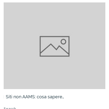
Siti non AAMS: cosa sapere…
Search