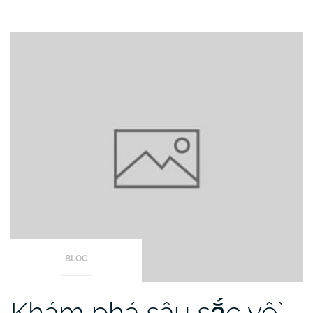
BLOG
Khám phá sâu sắc về