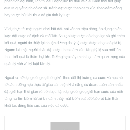
phân tích đội hình, lịch thi đấu, động lực thi đấu và điều kiện thời tiết giúp
đưa ra quyết định có cơ sở. Tránh đặt cược theo cảm xúc, theo đám đông
hay “cược bù” khi thua để giữ tính kỷ luật.
Ví dụ thực tế: một người chơi bắt đầu với vốn 10 triệu đồng, áp dụng chiến
lược đặt cược cố định 2% mỗi lần. Sau 50 lượt cược có chọn lọc và ghi chép
kết quả, người đó thấy lợi nhuận dương do tỷ lệ cược được chọn có giá trị.
Ngược lại, một người khác đặt cược theo cảm xúc, tăng tỷ lệ sau mỗi lần
thua, kết quả là thâm hụt lớn. Trường hợp này minh họa tầm quan trọng của
quản lý vốn và kỷ luật tâm lý.
Ngoài ra, sử dụng công cụ thống kê, theo dõi thị trường cá cược và học hỏi
từ các trường hợp thực tế giúp cải thiện khả năng dự đoán. Luôn cân nhắc
đặt giới hạn thời gian và tiền bạc, tận dụng công cụ giới hạn cược của nền
tảng, và tìm kiếm hỗ trợ khi cảm thấy mất kiểm soát để bảo vệ bản thân
khỏi tác động tiêu cực của việc cá cược.