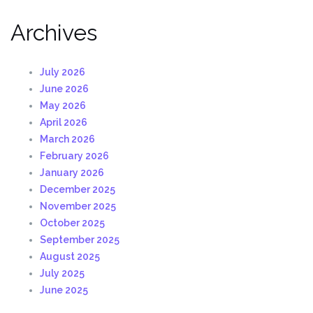
Archives
July 2026
June 2026
May 2026
April 2026
March 2026
February 2026
January 2026
December 2025
November 2025
October 2025
September 2025
August 2025
July 2025
June 2025