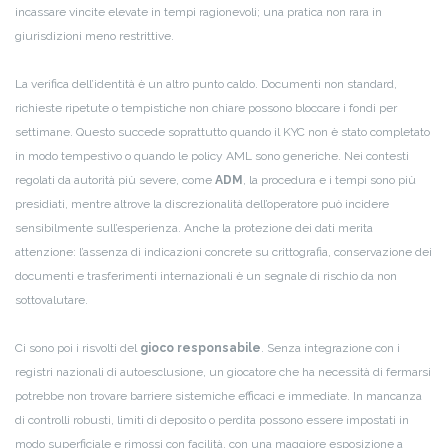
incassare vincite elevate in tempi ragionevoli; una pratica non rara in
giurisdizioni meno restrittive.
La verifica dell’identità è un altro punto caldo. Documenti non standard,
richieste ripetute o tempistiche non chiare possono bloccare i fondi per
settimane. Questo succede soprattutto quando il KYC non è stato completato
in modo tempestivo o quando le policy AML sono generiche. Nei contesti
regolati da autorità più severe, come
ADM
, la procedura e i tempi sono più
presidiati, mentre altrove la discrezionalità dell’operatore può incidere
sensibilmente sull’esperienza. Anche la protezione dei dati merita
attenzione: l’assenza di indicazioni concrete su crittografia, conservazione dei
documenti e trasferimenti internazionali è un segnale di rischio da non
sottovalutare.
Ci sono poi i risvolti del
gioco responsabile
. Senza integrazione con i
registri nazionali di autoesclusione, un giocatore che ha necessità di fermarsi
potrebbe non trovare barriere sistemiche efficaci e immediate. In mancanza
di controlli robusti, limiti di deposito o perdita possono essere impostati in
modo superficiale e rimossi con facilità, con una maggiore esposizione a