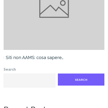
Siti non AAMS: cosa sapere…
Search
SEARCH