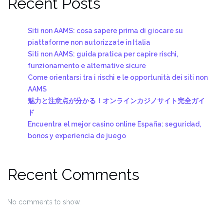
Recent Posts
Siti non AAMS: cosa sapere prima di giocare su
piattaforme non autorizzate in Italia
Siti non AAMS: guida pratica per capire rischi,
funzionamento e alternative sicure
Come orientarsi tra i rischi e le opportunità dei siti non
AAMS
魅力と注意点が分かる！オンラインカジノサイト完全ガイ
ド
Encuentra el mejor casino online España: seguridad,
bonos y experiencia de juego
Recent Comments
No comments to show.