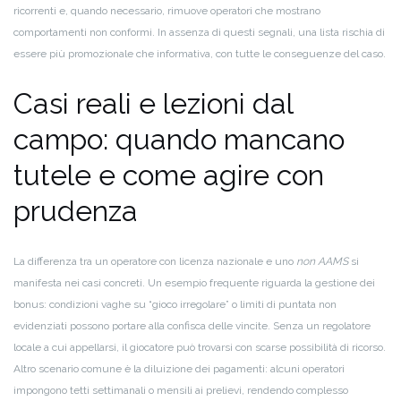
ricorrenti e, quando necessario, rimuove operatori che mostrano
comportamenti non conformi. In assenza di questi segnali, una lista rischia di
essere più promozionale che informativa, con tutte le conseguenze del caso.
Casi reali e lezioni dal
campo: quando mancano
tutele e come agire con
prudenza
La differenza tra un operatore con licenza nazionale e uno
non AAMS
si
manifesta nei casi concreti. Un esempio frequente riguarda la gestione dei
bonus: condizioni vaghe su “gioco irregolare” o limiti di puntata non
evidenziati possono portare alla confisca delle vincite. Senza un regolatore
locale a cui appellarsi, il giocatore può trovarsi con scarse possibilità di ricorso.
Altro scenario comune è la diluizione dei pagamenti: alcuni operatori
impongono tetti settimanali o mensili ai prelievi, rendendo complesso