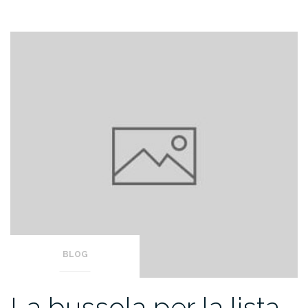
BLOG
La bussola per la lista