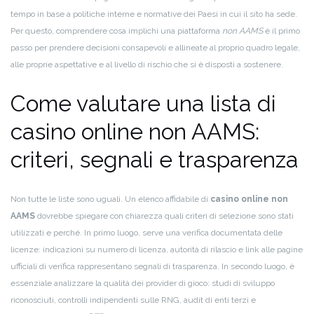
tempo in base a politiche interne e normative dei Paesi in cui il sito ha sede.
Per questo, comprendere cosa implichi una piattaforma
non AAMS
è il primo
passo per prendere decisioni consapevoli e allineate al proprio quadro legale,
alle proprie aspettative e al livello di rischio che si è disposti a sostenere.
Come valutare una lista di
casino online non AAMS:
criteri, segnali e trasparenza
Non tutte le liste sono uguali. Un elenco affidabile di
casino online non
AAMS
dovrebbe spiegare con chiarezza quali criteri di selezione sono stati
utilizzati e perché. In primo luogo, serve una verifica documentata delle
licenze: indicazioni su numero di licenza, autorità di rilascio e link alle pagine
ufficiali di verifica rappresentano segnali di trasparenza. In secondo luogo, è
essenziale analizzare la qualità dei provider di gioco: studi di sviluppo
riconosciuti, controlli indipendenti sulle RNG, audit di enti terzi e