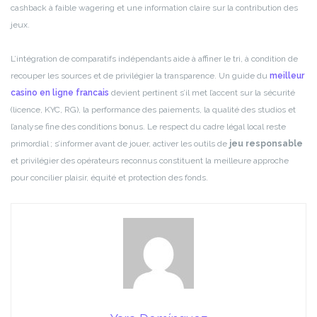
cashback à faible wagering et une information claire sur la contribution des
jeux.
L’intégration de comparatifs indépendants aide à affiner le tri, à condition de
recouper les sources et de privilégier la transparence. Un guide du
meilleur
casino en ligne francais
devient pertinent s’il met l’accent sur la sécurité
(licence, KYC, RG), la performance des paiements, la qualité des studios et
l’analyse fine des conditions bonus. Le respect du cadre légal local reste
primordial ; s’informer avant de jouer, activer les outils de
jeu responsable
et privilégier des opérateurs reconnus constituent la meilleure approche
pour concilier plaisir, équité et protection des fonds.