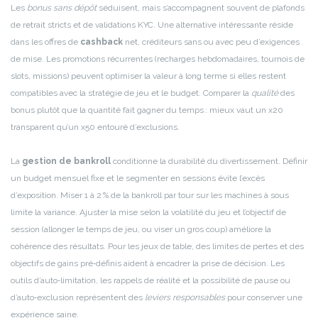
Les
bonus sans dépôt
séduisent, mais s’accompagnent souvent de plafonds
de retrait stricts et de validations KYC. Une alternative intéressante réside
dans les offres de
cashback
net, créditeurs sans ou avec peu d’exigences
de mise. Les promotions récurrentes (recharges hebdomadaires, tournois de
slots, missions) peuvent optimiser la valeur à long terme si elles restent
compatibles avec la stratégie de jeu et le budget. Comparer la
qualité
des
bonus plutôt que la quantité fait gagner du temps : mieux vaut un x20
transparent qu’un x50 entouré d’exclusions.
La
gestion de bankroll
conditionne la durabilité du divertissement. Définir
un budget mensuel fixe et le segmenter en sessions évite l’excès
d’exposition. Miser 1 à 2 % de la bankroll par tour sur les machines à sous
limite la variance. Ajuster la mise selon la volatilité du jeu et l’objectif de
session (allonger le temps de jeu, ou viser un gros coup) améliore la
cohérence des résultats. Pour les jeux de table, des limites de pertes et des
objectifs de gains pré‑définis aident à encadrer la prise de décision. Les
outils d’auto‑limitation, les rappels de réalité et la possibilité de pause ou
d’auto‑exclusion représentent des
leviers responsables
pour conserver une
expérience saine.