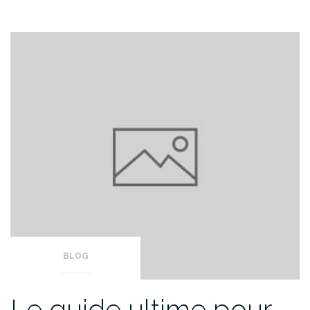
BLOG
Le guide ultime pour