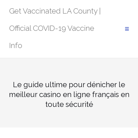
Skip
Get Vaccinated LA County |
to
content
Official COVID-19 Vaccine
Info
Le guide ultime pour dénicher le
meilleur casino en ligne français en
toute sécurité