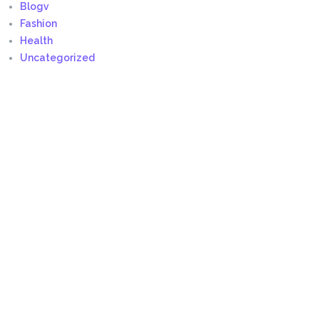
Blogv
Fashion
Health
Uncategorized