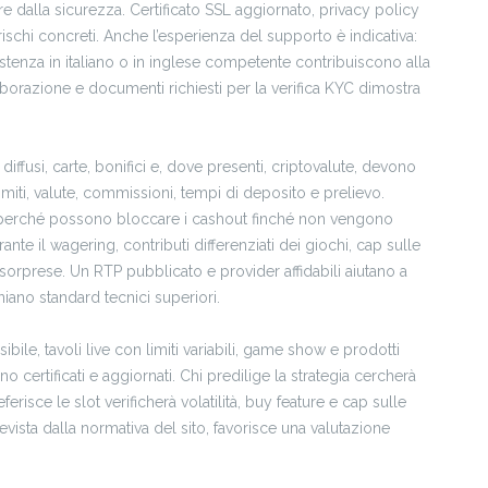
e dalla sicurezza. Certificato SSL aggiornato, privacy policy
rischi concreti. Anche l’esperienza del supporto è indicativa:
sistenza in italiano o in inglese competente contribuiscono alla
elaborazione e documenti richiesti per la verifica KYC dimostra
iffusi, carte, bonifici e, dove presenti, criptovalute, devono
imiti, valute, commissioni, tempi di deposito e prelievo.
s, perché possono bloccare i cashout finché non vengono
te il wagering, contributi differenziati dei giochi, cap sulle
sorprese. Un RTP pubblicato e provider affidabili aiutano a
iano standard tecnici superiori.
bile, tavoli live con limiti variabili, game show e prodotti
ono certificati e aggiornati. Chi predilige la strategia cercherà
risce le slot verificherà volatilità, buy feature e cap sulle
evista dalla normativa del sito, favorisce una valutazione