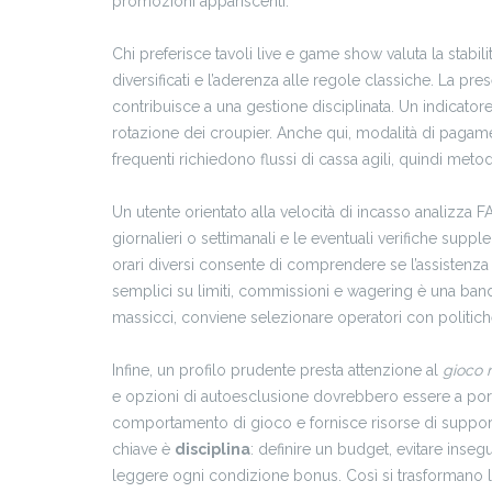
promozioni appariscenti.
Chi preferisce tavoli live e game show valuta la stabilit
diversificati e l’aderenza alle regole classiche. La pres
contribuisce a una gestione disciplinata. Un indicator
rotazione dei croupier. Anche qui, modalità di pagamento
frequenti richiedono flussi di cassa agili, quindi metodi
Un utente orientato alla velocità di incasso analizza F
giornalieri o settimanali e le eventuali verifiche suppl
orari diversi consente di comprendere se l’assistenza
semplici su limiti, commissioni e wagering è una band
massicci, conviene selezionare operatori con politiche 
Infine, un profilo prudente presta attenzione al
gioco 
e opzioni di autoesclusione dovrebbero essere a port
comportamento di gioco e fornisce risorse di support
chiave è
disciplina
: definire un budget, evitare inseg
leggere ogni condizione bonus. Così si trasformano le