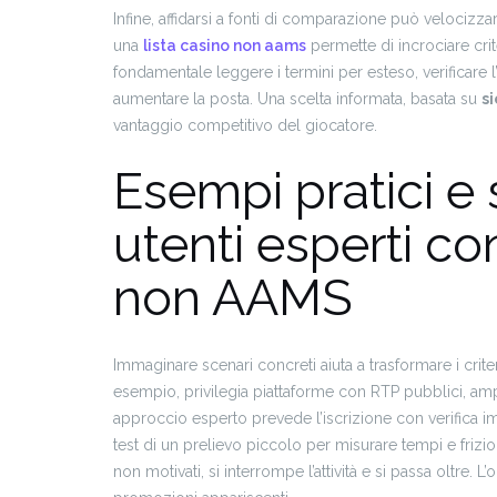
Infine, affidarsi a fonti di comparazione può velocizza
una
lista casino non aams
permette di incrociare cri
fondamentale leggere i termini per esteso, verificare l’
aumentare la posta. Una scelta informata, basata su
s
vantaggio competitivo del giocatore.
Esempi pratici e 
utenti esperti co
non AAMS
Immaginare scenari concreti aiuta a trasformare i crit
esempio, privilegia piattaforme con RTP pubblici, amp
approccio esperto prevede l’iscrizione con verifica i
test di un prelievo piccolo per misurare tempi e frizi
non motivati, si interrompe l’attività e si passa oltre. L’