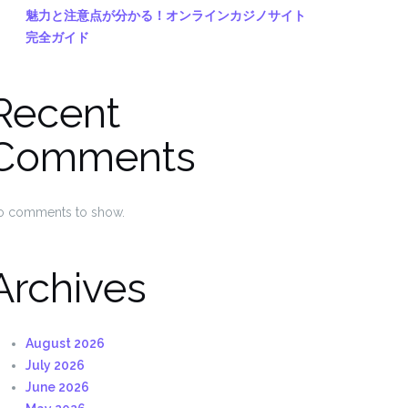
魅力と注意点が分かる！オンラインカジノサイト
完全ガイド
Recent
Comments
o comments to show.
Archives
August 2026
July 2026
June 2026