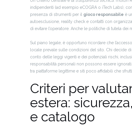
Un criterio centrale è la
trasparenza tecnica
: motori 
indipendenti (ad esempio eCOGRA o iTech Labs), conne
presenza di strumenti per il
gioco responsabile
è un
autoesclusione, reality check e contatti con organiz
di evitare l’operatore. Anche le politiche di tutela dei
Sul piano legale, è opportuno ricordare che l’accesso a 
locale prevale sulle condizioni del sito. Chi decide di
conto delle leggi vigenti e dei potenziali rischi, inclusi 
responsabilità personali non possono essere ignorati. 
tra piattaforme legittime e siti poco affidabili che sfrut
Criteri per valut
estera: sicurezz
e catalogo