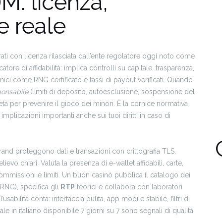
: licenza,
e reale
ti con licenza rilasciata dall’ente regolatore oggi noto come
ore di affidabilità: implica controlli su capitale, trasparenza,
cnici come RNG certificato e tassi di payout verificati. Quando
ponsabile
(limiti di deposito, autoesclusione, sospensione del
’età per prevenire il gioco dei minori. È la cornice normativa
 implicazioni importanti anche sui tuoi diritti in caso di
brand proteggono dati e transazioni con crittografia TLS,
evo chiari. Valuta la presenza di e-wallet affidabili, carte,
 commissioni e limiti. Un buon casinò pubblica il catalogo dei
 RNG), specifica gli
RTP
teorici e collabora con laboratori
sabilità conta: interfaccia pulita, app mobile stabile, filtri di
ale in italiano disponibile 7 giorni su 7 sono segnali di qualità