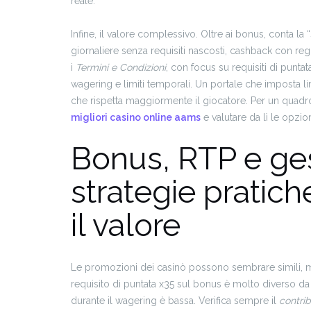
reale.
Infine, il valore complessivo. Oltre ai bonus, conta la
giornaliere senza requisiti nascosti, cashback con re
i
Termini e Condizioni
, con focus su requisiti di punta
wagering e limiti temporali. Un portale che imposta 
che rispetta maggiormente il giocatore. Per un quadro c
migliori casino online aams
e valutare da lì le opzion
Bonus, RTP e ges
strategie pratic
il valore
Le promozioni dei casinò possono sembrare simili, ma
requisito di puntata x35 sul bonus è molto diverso d
durante il wagering è bassa. Verifica sempre il
contrib