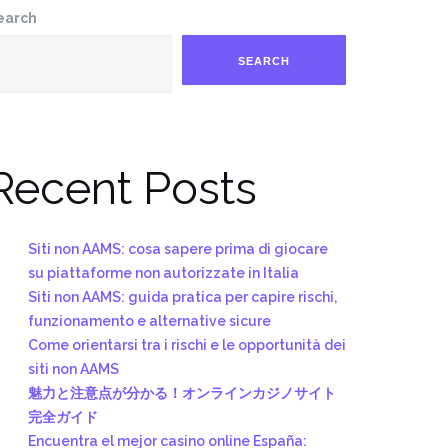
earch
SEARCH
Recent Posts
Siti non AAMS: cosa sapere prima di giocare
su piattaforme non autorizzate in Italia
Siti non AAMS: guida pratica per capire rischi,
funzionamento e alternative sicure
Come orientarsi tra i rischi e le opportunità dei
siti non AAMS
魅力と注意点が分かる！オンラインカジノサイト
完全ガイド
Encuentra el mejor casino online España: