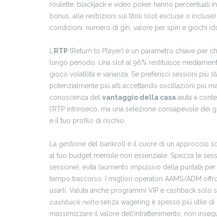
roulette, blackjack e video poker hanno percentuali i
bonus, alle restrizioni sui titoli (slot escluse o inclus
condizioni: numero di giri, valore per spin e giochi id
L’
RTP
(Return to Player) è un parametro chiave per chi
lungo periodo. Una slot al 96% restituisce mediament
gioco volatilità e varianza. Se preferisci sessioni più sta
potenzialmente più alti accettando oscillazioni più marca
conoscenza del
vantaggio della casa
aiuta a conte
l’RTP intrinseco, ma una selezione consapevole dei gi
e il tuo profilo di rischio.
La gestione del bankroll è il cuore di un approccio so
al tuo budget mensile non essenziale. Spezza le sessi
sessione), evita l’aumento impulsivo della puntata per 
tempo trascorso. I migliori operatori AAMS/ADM offron
usarli. Valuta anche programmi VIP e cashback solo se 
cashback netto
senza wagering è spesso più utile di 
massimizzare il valore dell’intrattenimento, non insegu