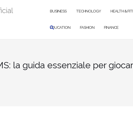
icial
BUSINESS
TECHNOLOGY
HEALTH & FI
EDUCATION
FASHION
FINANCE
MS: la guida essenziale per gioca